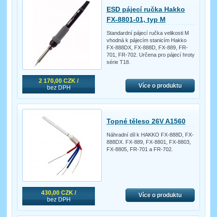
ESD pájecí ručka Hakko
FX-8801-01, typ M
Standardní pájecí ručka velikosti M
vhodná k pájecím stanicím Hakko
FX-888DX, FX-888D, FX-889, FR-
701, FR-702. Určena pro pájecí hroty
série T18.
2 170,00 CZK /
Více o produktu
bez DPH
Topné těleso 26V A1560
Náhradní díl k HAKKO FX-888D, FX-
888DX. FX-889, FX-8801, FX-8803,
FX-8805, FR-701 a FR-702.
430,00 CZK /
Více o produktu
bez DPH