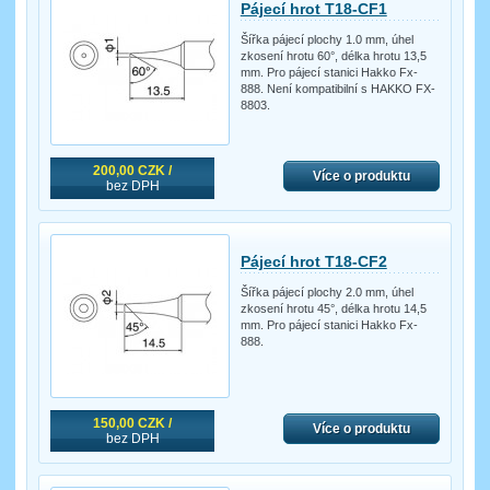
Pájecí hrot T18-CF1
Šířka pájecí plochy 1.0 mm, úhel
zkosení hrotu 60°, délka hrotu 13,5
mm. Pro pájecí stanici Hakko Fx-
888. Není kompatibilní s HAKKO FX-
8803.
200,00 CZK /
Více o produktu
bez DPH
Pájecí hrot T18-CF2
Šířka pájecí plochy 2.0 mm, úhel
zkosení hrotu 45°, délka hrotu 14,5
mm. Pro pájecí stanici Hakko Fx-
888.
150,00 CZK /
Více o produktu
bez DPH