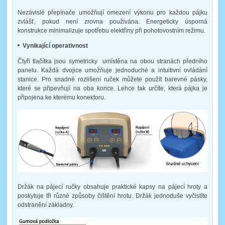
Nezávislé přepínače umožňují omezení výkonu pro každou pájku
zvlášť, pokud není zrovna používána. Energeticky úsporná
konstrukce minimalizuje spotřebu elektřiny při pohotovostním režimu.
Vynikající operativnost
Čtyři tlačítka jsou symetricky umístěna na obou stranách předního
panelu. Každá dvojice umožňuje jednoduché a intuitivní ovládání
stanice. Pro snadné rozlišení ruček můžete použít barevné pásky,
které se připevňují na oba konce. Lehce tak určíte, která pájka je
připojena ke kterému konektoru.
Držák na pájecí ručky obsahuje praktické kapsy na pájecí hroty a
poskytuje tři různé způsoby čištění hrotu. Držák jednoduše vyčistíte
odstranění základny.