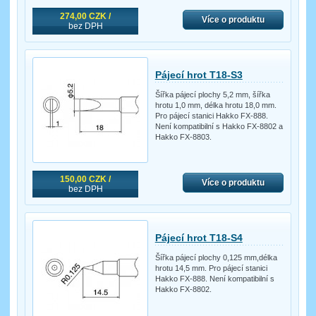
274,00 CZK /
Více o produktu
bez DPH
Pájecí hrot T18-S3
Šířka pájecí plochy 5,2 mm, šířka
hrotu 1,0 mm, délka hrotu 18,0 mm.
Pro pájecí stanici Hakko FX-888.
Není kompatibilní s Hakko FX-8802 a
Hakko FX-8803.
150,00 CZK /
Více o produktu
bez DPH
Pájecí hrot T18-S4
Šířka pájecí plochy 0,125 mm,délka
hrotu 14,5 mm. Pro pájecí stanici
Hakko FX-888. Není kompatibilní s
Hakko FX-8802.