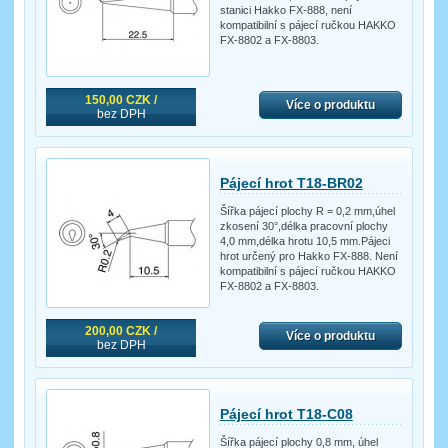
stanici Hakko FX-888, není
kompatibilní s pájecí ručkou HAKKO
FX-8802 a FX-8803.
150,00 CZK /
Více o produktu
bez DPH
Pájecí hrot T18-BR02
Šířka pájecí plochy R = 0,2 mm,úhel
zkosení 30°,délka pracovní plochy
4,0 mm,délka hrotu 10,5 mm.Pájeci
hrot určený pro Hakko FX-888. Není
kompatibilní s pájecí ručkou HAKKO
FX-8802 a FX-8803.
200,00 CZK /
Více o produktu
bez DPH
Pájecí hrot T18-C08
Šířka pájecí plochy 0,8 mm, úhel