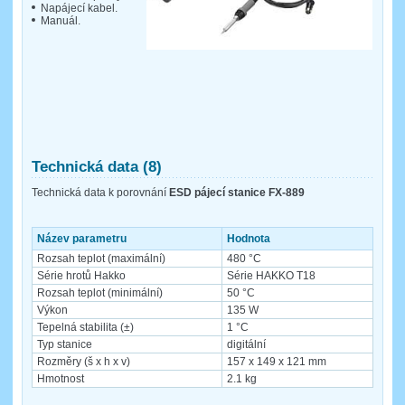
Napájecí kabel.
Manuál.
Technická data (8)
Technická data k porovnání
ESD pájecí stanice FX-889
Název parametru
Hodnota
Rozsah teplot (maximální)
480 °C
Série hrotů Hakko
Série HAKKO T18
Rozsah teplot (minimální)
50 °C
Výkon
135 W
Tepelná stabilita (±)
1 °C
Typ stanice
digitální
Rozměry (š x h x v)
157 x 149 x 121 mm
Hmotnost
2.1 kg