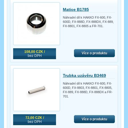
Matice B1785
Náhradní díl k HAKKO FX-600, FX-
600D, FX-888D, FX-888DX, FX-889,
FX-8801, FX-8805 a FR-701.
108,00 CZK /
Více o produktu
bez DPH
Trubka uzávěru B3469
Náhradní díl k HAKKO FX-600, FX-
600D, FX-8803, FX-8801, FX-8805,
FX-889, FX-888D, FX-888DX a FR-
701.
72,00 CZK /
Více o produktu
bez DPH