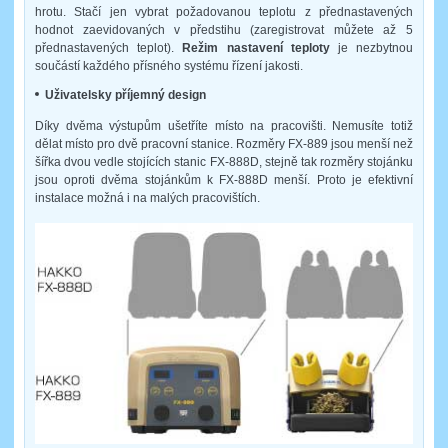
hrotu. Stačí jen vybrat požadovanou teplotu z přednastavených
hodnot zaevidovaných v předstihu (zaregistrovat můžete až 5
přednastavených teplot).
Režim nastavení teploty
je nezbytnou
součástí každého přísného systému řízení jakosti.
Uživatelsky příjemný design
Díky dvěma výstupům ušetříte místo na pracovišti. Nemusíte totiž
dělat místo pro dvě pracovní stanice. Rozměry FX-889 jsou menší než
šířka dvou vedle stojících stanic FX-888D, stejně tak rozměry stojánku
jsou oproti dvěma stojánkům k FX-888D menší. Proto je efektivní
instalace možná i na malých pracovištích.