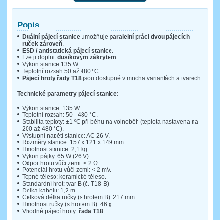
Popis
Duální pájecí stanice
umožňuje
paralelní práci dvou pájecích
ruček zároveň
.
ESD / antistatická pájecí stanice
.
Lze ji doplnit
dusíkovým zákrytem
.
Výkon stanice 135 W.
Teplotní rozsah 50 až 480 ºC.
Pájecí hroty řady T18
jsou dostupné v mnoha variantách a tvarech.
Technické parametry pájecí stanice:
Výkon stanice: 135 W.
Teplotní rozsah: 50 - 480 °C.
Stabilita teploty: ±1 ºC při běhu na volnoběh (teplota nastavena na
200 až 480 °C).
Výstupní napětí stanice: AC 26 V.
Rozměry stanice: 157 x 121 x 149 mm.
Hmotnost stanice: 2,1 kg.
Výkon pájky: 65 W (26 V).
Odpor hrotu vůči zemi: < 2 Ω.
Potenciál hrotu vůči zemi: < 2 mV.
Topné těleso: keramické těleso.
Standardní hrot: tvar B (č. T18-B).
Délka kabelu: 1,2 m.
Celková délka ručky (s hrotem B): 217 mm.
Hmotnost ručky (s hrotem B): 46 g.
Vhodné pájecí hroty:
řada T18
.