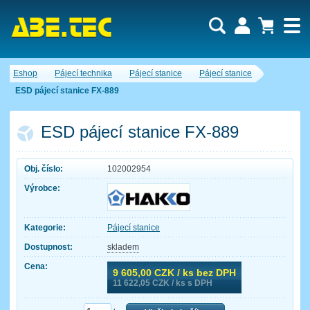
Uživatel:
Nákupní košík je momentálně prázdný.
Eshop
Pájecí technika
Pájecí stanice
Pájecí stanice
Počet produktů:
0
Heslo:
Obsah košíku
ESD pájecí stanice FX-889
Cena celkem:
0,00 CZK
Zapomenuté heslo
Nová registrace
Přihlásit
ESD pájecí stanice FX-889
Obj. číslo:
102002954
Výrobce:
Kategorie:
Pájecí stanice
Dostupnost:
skladem
Cena:
9 605,00
CZK / ks bez DPH
11 622,05
CZK / ks s DPH