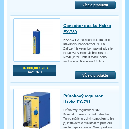
Více o produktu
Generátor dusíku Hakko
FX-780
HAKKO FX-780 generuje dusík o
maximální koncentraci 99.9 %.
Zařízení je velmi kompaktní a lze je
instalovat v minimálním prostoru.
Navíc je lze umístit svisle nebo
vodorovně. Generuje 1,5 l/min.
36 008,00 CZK /
bez DPH
Více o produktu
Průtokový regulátor
Hakko FX-791
Průtokový regulátor dusíku.
Kompaktní měřič průtoku dusíku.
Tento měřič je velmi kompaktní a lze
jej instalovat v minimálním prostoru
vedle pájecí stanice. Měřič průtoku