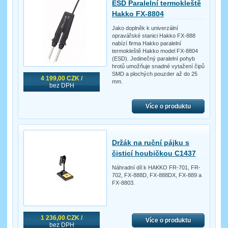
ESD Paralelní termokleště
Hakko FX-8804
Jako doplněk k univerzální
opravářské stanici Hakko FX-888
nabízí firma Hakko paralelní
termokleště Hakko model FX-8804
(ESD). Jedinečný paralelní pohyb
hrotů umožňuje snadné vytažení čipů
SMD a plochých pouzder až do 25
4 199,00 CZK /
mm.
bez DPH
Více o produktu
Držák na ruční pájku s
čisticí houbičkou C1437
Náhradní díl k HAKKO FR-701, FR-
702, FX-888D, FX-888DX, FX-889 a
FX-8803.
1 236,00 CZK /
Více o produktu
bez DPH