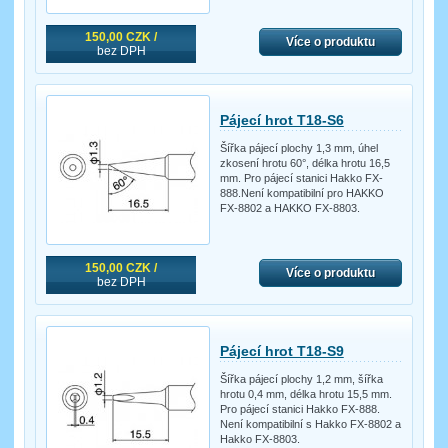
150,00 CZK /
Více o produktu
bez DPH
Pájecí hrot T18-S6
Šířka pájecí plochy 1,3 mm, úhel
zkosení hrotu 60°, délka hrotu 16,5
mm. Pro pájecí stanici Hakko FX-
888.Není kompatibilní pro HAKKO
FX-8802 a HAKKO FX-8803.
150,00 CZK /
Více o produktu
bez DPH
Pájecí hrot T18-S9
Šířka pájecí plochy 1,2 mm, šířka
hrotu 0,4 mm, délka hrotu 15,5 mm.
Pro pájecí stanici Hakko FX-888.
Není kompatibilní s Hakko FX-8802 a
Hakko FX-8803.