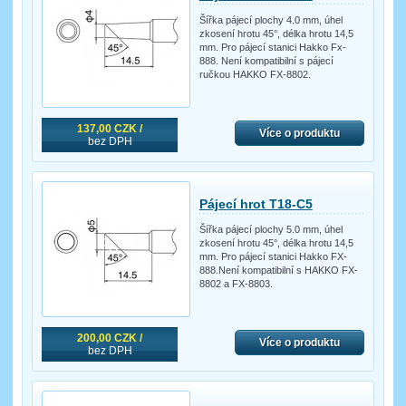
Šířka pájecí plochy 4.0 mm, úhel
zkosení hrotu 45°, délka hrotu 14,5
mm. Pro pájecí stanici Hakko Fx-
888. Není kompatibilní s pájecí
ručkou HAKKO FX-8802.
137,00 CZK /
Více o produktu
bez DPH
Pájecí hrot T18-C5
Šířka pájecí plochy 5.0 mm, úhel
zkosení hrotu 45°, délka hrotu 14,5
mm. Pro pájecí stanici Hakko FX-
888.Není kompatibilní s HAKKO FX-
8802 a FX-8803.
200,00 CZK /
Více o produktu
bez DPH