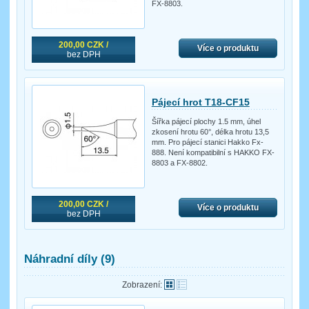
FX-8803.
200,00 CZK /
Více o produktu
bez DPH
Pájecí hrot T18-CF15
Šířka pájecí plochy 1.5 mm, úhel
zkosení hrotu 60°, délka hrotu 13,5
mm. Pro pájecí stanici Hakko Fx-
888. Není kompatibilní s HAKKO FX-
8803 a FX-8802.
200,00 CZK /
Více o produktu
bez DPH
Náhradní díly (9)
Zobrazení: