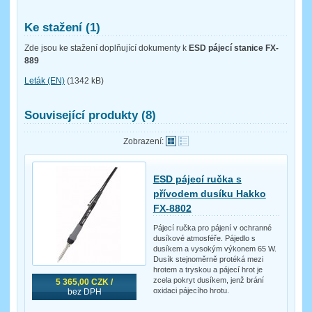
Ke stažení (1)
Zde jsou ke stažení doplňující dokumenty k
ESD pájecí stanice FX-
889
Leták (EN)
(1342 kB)
Související produkty (8)
Zobrazení:
ESD pájecí ručka s
přívodem dusíku Hakko
FX-8802
Pájecí ručka pro pájení v ochranné
dusíkové atmosféře. Pájedlo s
dusíkem a vysokým výkonem 65 W.
Dusík stejnoměrně protéká mezi
hrotem a tryskou a pájecí hrot je
zcela pokryt dusíkem, jenž brání
5 365,00 CZK /
oxidaci pájecího hrotu.
bez DPH