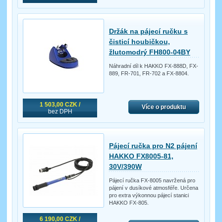
Držák na pájecí ručku s
čisticí houbičkou,
žlutomodrý FH800-04BY
Náhradní díl k HAKKO FX-888D, FX-
889, FR-701, FR-702 a FX-8804.
1 503,00 CZK /
Více o produktu
bez DPH
Pájecí ručka pro N2 pájení
HAKKO FX8005-81,
30V/390W
Pájecí ručka FX-8005 navržená pro
pájení v dusíkové atmosféře. Určena
pro extra výkonnou pájecí stanici
HAKKO FX-805.
6 190,00 CZK /