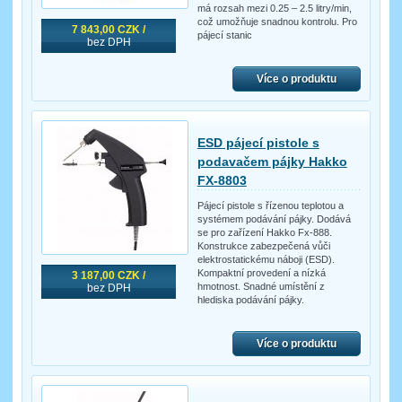
má rozsah mezi 0.25 – 2.5 litry/min,
což umožňuje snadnou kontrolu. Pro
7 843,00 CZK /
pájecí stanic
bez DPH
Více o produktu
ESD pájecí pistole s
podavačem pájky Hakko
FX-8803
Pájecí pistole s řízenou teplotou a
systémem podávání pájky. Dodává
se pro zařízení Hakko Fx-888.
Konstrukce zabezpečená vůči
elektrostatickému náboji (ESD).
Kompaktní provedení a nízká
3 187,00 CZK /
hmotnost. Snadné umístění z
bez DPH
hlediska podávání pájky.
Více o produktu