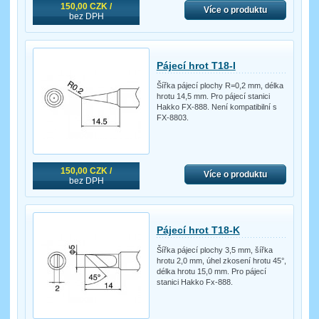
150,00 CZK /
Více o produktu
bez DPH
Pájecí hrot T18-I
Šířka pájecí plochy R=0,2 mm, délka
hrotu 14,5 mm. Pro pájecí stanici
Hakko FX-888. Není kompatibilní s
FX-8803.
150,00 CZK /
Více o produktu
bez DPH
Pájecí hrot T18-K
Šířka pájecí plochy 3,5 mm, šířka
hrotu 2,0 mm, úhel zkosení hrotu 45°,
délka hrotu 15,0 mm. Pro pájecí
stanici Hakko Fx-888.