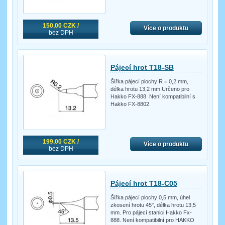
150,00 CZK /
Více o produktu
bez DPH
Pájecí hrot T18-SB
Šířka pájecí plochy R = 0,2 mm,
délka hrotu 13,2 mm.Určeno pro
Hakko FX-888. Není kompatibilní s
Hakko FX-8802.
199,00 CZK /
Více o produktu
bez DPH
Pájecí hrot T18-C05
Šířka pájecí plochy 0,5 mm, úhel
zkosení hrotu 45°, délka hrotu 13,5
mm. Pro pájecí stanici Hakko Fx-
888. Není kompatibilní pro HAKKO