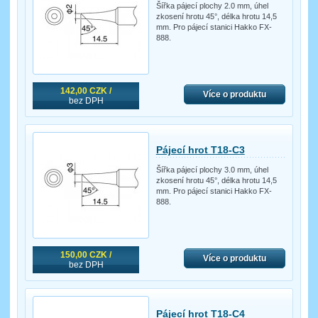
Šířka pájecí plochy 2.0 mm, úhel
zkosení hrotu 45°, délka hrotu 14,5
mm. Pro pájecí stanici Hakko FX-
888.
142,00 CZK /
Více o produktu
bez DPH
Pájecí hrot T18-C3
Šířka pájecí plochy 3.0 mm, úhel
zkosení hrotu 45°, délka hrotu 14,5
mm. Pro pájecí stanici Hakko FX-
888.
150,00 CZK /
Více o produktu
bez DPH
Pájecí hrot T18-C4