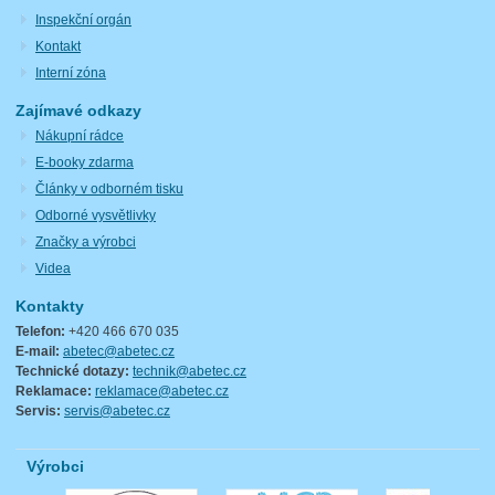
Inspekční orgán
Kontakt
Interní zóna
Zajímavé odkazy
Nákupní rádce
E-booky zdarma
Články v odborném tisku
Odborné vysvětlivky
Značky a výrobci
Videa
Kontakty
Telefon:
+420 466 670 035
E-mail:
abetec@abetec.cz
Technické dotazy:
technik@abetec.cz
Reklamace:
reklamace@abetec.cz
Servis:
servis@abetec.cz
Výrobci