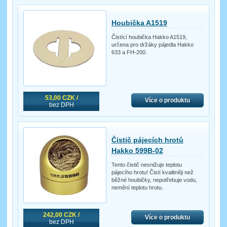
Houbička A1519
Čistící houbička Hakko A1519,
určena pro držáky pájedla Hakko
633 a FH-200.
53,00 CZK /
Více o produktu
bez DPH
Čistič pájecích hrotů
Hakko 599B-02
Tento čistič nesnižuje teplotu
pájecího hrotu! Čistí kvalitněji než
běžné houbičky, nepotřebuje vodu,
nemění teplotu hrotu.
242,00 CZK /
Více o produktu
bez DPH