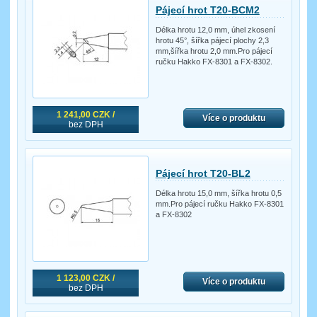
Pájecí hrot T20-BCM2
Délka hrotu 12,0 mm, úhel zkosení
hrotu 45°, šířka pájecí plochy 2,3
mm,šířka hrotu 2,0 mm.Pro pájecí
ručku Hakko FX-8301 a FX-8302.
1 241,00 CZK /
Více o produktu
bez DPH
Pájecí hrot T20-BL2
Délka hrotu 15,0 mm, šířka hrotu 0,5
mm.Pro pájecí ručku Hakko FX-8301
a FX-8302
1 123,00 CZK /
Více o produktu
bez DPH