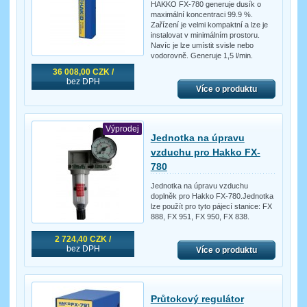
HAKKO FX-780 generuje dusík o
maximální koncentraci 99.9 %.
Zařízení je velmi kompaktní a lze je
instalovat v minimálním prostoru.
Navíc je lze umístit svisle nebo
vodorovně. Generuje 1,5 l/min.
36 008,00 CZK /
bez DPH
Více o produktu
Výprodej
Jednotka na úpravu
vzduchu pro Hakko FX-
780
Jednotka na úpravu vzduchu
doplněk pro Hakko FX-780.Jednotka
lze použít pro tyto pájecí stanice: FX
888, FX 951, FX 950, FX 838.
2 724,40 CZK /
bez DPH
Více o produktu
Průtokový regulátor