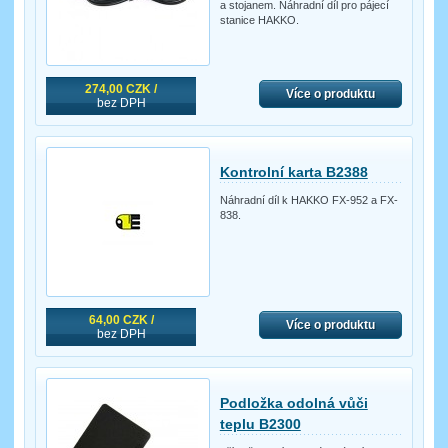
a stojanem. Náhradní díl pro pájecí
stanice HAKKO.
274,00 CZK /
Více o produktu
bez DPH
Kontrolní karta B2388
Náhradní díl k HAKKO FX-952 a FX-
838.
64,00 CZK /
Více o produktu
bez DPH
Podložka odolná vůči
teplu B2300