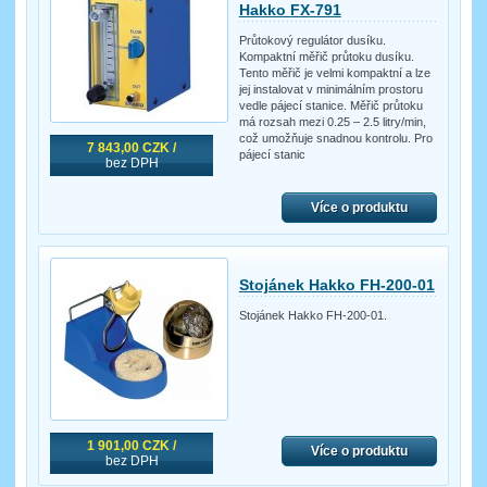
Hakko FX-791
Průtokový regulátor dusíku.
Kompaktní měřič průtoku dusíku.
Tento měřič je velmi kompaktní a lze
jej instalovat v minimálním prostoru
vedle pájecí stanice. Měřič průtoku
má rozsah mezi 0.25 – 2.5 litry/min,
což umožňuje snadnou kontrolu. Pro
7 843,00 CZK /
pájecí stanic
bez DPH
Více o produktu
Stojánek Hakko FH-200-01
Stojánek Hakko FH-200-01.
1 901,00 CZK /
Více o produktu
bez DPH