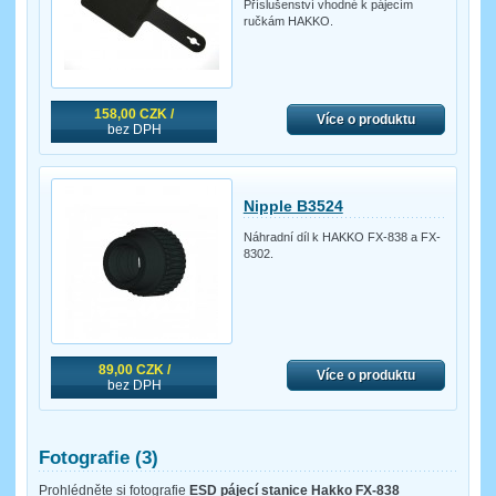
Příslušenství vhodné k pájecím
ručkám HAKKO.
158,00 CZK /
Více o produktu
bez DPH
Nipple B3524
Náhradní díl k HAKKO FX-838 a FX-
8302.
89,00 CZK /
Více o produktu
bez DPH
Fotografie (3)
Prohlédněte si fotografie
ESD pájecí stanice Hakko FX-838