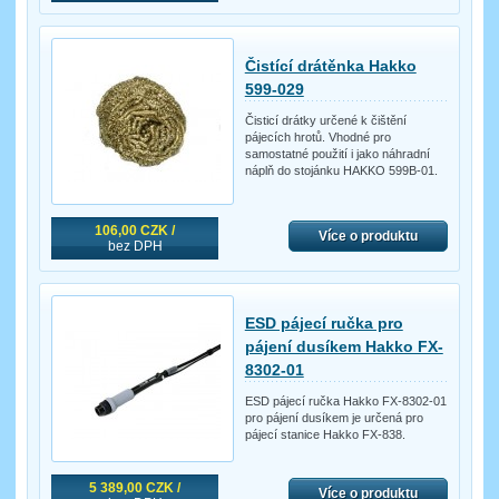
Čistící drátěnka Hakko
599-029
Čisticí drátky určené k čištění
pájecích hrotů. Vhodné pro
samostatné použití i jako náhradní
náplň do stojánku HAKKO 599B-01.
106,00 CZK /
Více o produktu
bez DPH
ESD pájecí ručka pro
pájení dusíkem Hakko FX-
8302-01
ESD pájecí ručka Hakko FX-8302-01
pro pájení dusíkem je určená pro
pájecí stanice Hakko FX-838.
5 389,00 CZK /
Více o produktu