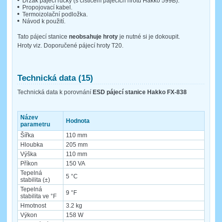
Držák pájecí ručky (s čističem pájecích hrotů Hakko 599B).
Propojovací kabel.
Termoizolační podložka.
Návod k použití.
Tato pájecí stanice
neobsahuje hroty
je nutné si je dokoupit.
Hroty viz. Doporučené pájecí hroty T20.
Technická data (15)
Technická data k porovnání
ESD pájecí stanice Hakko FX-838
Název
Hodnota
parametru
Šířka
110 mm
Hloubka
205 mm
Výška
110 mm
Příkon
150 VA
Tepelná
5 °C
stabilita (±)
Tepelná
9 °F
stabilita ve °F
Hmotnost
3.2 kg
Výkon
158 W