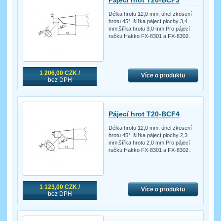
Pájecí hrot T20-BCF3
Délka hrotu 12,0 mm, úhel zkosení
hrotu 45°, šířka pájecí plochy 3,4
mm,šířka hrotu 3,0 mm.Pro pájecí
ručku Hakko FX-8301 a FX-8302.
1 206,00 CZK /
Více o produktu
bez DPH
Pájecí hrot T20-BCF4
Délka hrotu 12,0 mm, úhel zkosení
hrotu 45°, šířka pájecí plochy 2,3
mm,šířka hrotu 2,0 mm.Pro pájecí
ručku Hakko FX-8301 a FX-8302.
1 123,00 CZK /
Více o produktu
bez DPH