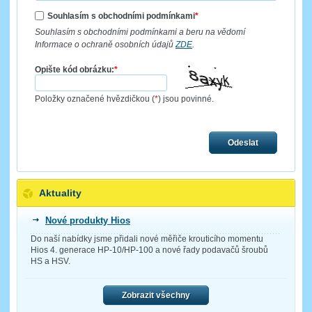
Souhlasím s obchodními podmínkami
*
Souhlasím s obchodními podmínkami a beru na vědomí
Informace o ochraně osobních údajů
ZDE
.
Opište kód obrázku:
*
Položky označené hvězdičkou (
*
) jsou povinné.
Odeslat
Aktuality
Nové produkty Hios
Do naší nabídky jsme přidali nové měřiče krouticího momentu
Hios 4. generace HP-10/HP-100 a nové řady podavačů šroubů
HS a HSV.
Zobrazit všechny