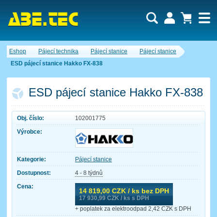
Uživatel:
Nákupní košík je momentálně prázdný.
Eshop
Pájecí technika
Pájecí stanice
Pájecí stanice
Počet produktů:
0
Heslo:
Obsah košíku
ESD pájecí stanice Hakko FX-838
Cena celkem:
0,00 CZK
Zapomenuté heslo
Nová registrace
Přihlásit
ESD pájecí stanice Hakko FX-838
Obj. číslo:
102001775
Výrobce:
Kategorie:
Pájecí stanice
Dostupnost:
4 - 8 týdnů
Cena:
14 819,00
CZK / ks bez DPH
17 930,99
CZK / ks s DPH
+ poplatek za elektroodpad 2,42 CZK s DPH