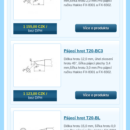
mm,šířka hrotu 2,0 mm.Pro pájecí
ručku Hakko FX-8301 a FX-8302.
1 155,00 CZK /
Více o produktu
bez DPH
Pájecí hrot T20-BC3
Délka hrotu 12,0 mm, úhel zkosení
hrotu 45°, šířka pájecí plochy 3,4
mm,šířka hrotu 3,0 mm.Pro pájecí
ručku Hakko FX-8301 a FX-8302.
1 123,00 CZK /
Více o produktu
bez DPH
Pájecí hrot T20-BL
Délka hrotu 15,0 mm, šířka hrotu 0,0