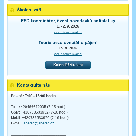
Školení září
ESD koordinátor, řízení požadavků antistatiky
1. - 2. 9. 2026
více o tomto školení
Teorie bezolovnatého pájení
15. 9. 2026
více o tomto školení
Kalendář školení
Kontaktujte nás
Po - pá: 7:00 - 15:00 hodin
Tel.: +420466670035 (7-15 hod.)
GSM: +420733533932 (7-16 hod.)
Mobil: +420733533976 (7-16 hod.)
E-mail:
abetec@abetec.cz
__________________________