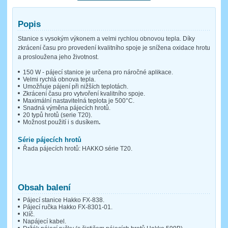
Popis
Stanice s vysokým výkonem a velmi rychlou obnovou tepla. Díky
zkrácení času pro provedení kvalitního spoje je snížena oxidace hrotu
a prosloužena jeho životnost.
150 W - pájecí stanice je určena pro náročné aplikace.
Velmi rychlá obnova tepla.
Umožňuje pájení při nižších teplotách.
Zkrácení času pro vytvoření kvalitního spoje.
Maximální nastavitelná teplota je 500°C.
Snadná výměna pájecích hrotů.
20 typů hrotů (serie T20).
Možnost použití i s dusíkem
.
Série pájecích hrotů
Řada pájecích hrotů: HAKKO série T20.
Obsah balení
Pájecí stanice Hakko FX-838.
Pájecí ručka Hakko FX-8301-01.
Klíč.
Napájecí kabel.