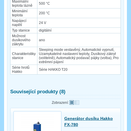
Maximální
500 °C
teplota lázně
Minimální
200 °C
teplota
Napájecí
24 V
napětí
Typ stanice
digitální
Možnost
dusíkového
ano
zákrytu
Sleeping mode vestavěný, Automatické vypnutí,
Charakteristiky
Uzamykatelné nastavení teploty, Dusíkový zákryt
stanice
(volitelně), Automatický podavač pájky (volba), Pro
extrémní pájení
Série hrotů
Série HAKKO T20
Hakko
Související produkty (8)
Zobrazení:
Generátor dusíku Hakko
FX-780