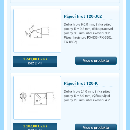
Pájecí hrot T20-J02
Délka hrotu 9,0,0 mm, šířka pájecí
plochy R = 0,2 mm, délka pracovní
plochy 3,5 mm, úhel zkosení 30°.
Pájecí hroty pro FX-838 (FX-8301,
FX-8302).
1 241,00 CZK /
Více o produktu
bez DPH
Pájecí hrot T20-K
Délka hrotu 14,0 mm, šířka pájecí
plochy R = 5,0 mm, výška pájecí
plochy 2,0 mm, úhel zkosení 45°.
1 102,00 CZK /
Více o produktu