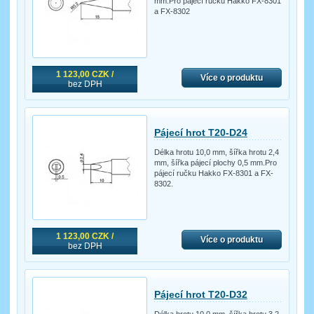
mm.Pro pájecí ručku Hakko FX-8301
a FX-8302
1 123,00 CZK /
Více o produktu
bez DPH
Pájecí hrot T20-D24
Délka hrotu 10,0 mm, šířka hrotu 2,4
mm, šířka pájecí plochy 0,5 mm.Pro
pájecí ručku Hakko FX-8301 a FX-
8302.
1 123,00 CZK /
Více o produktu
bez DPH
Pájecí hrot T20-D32