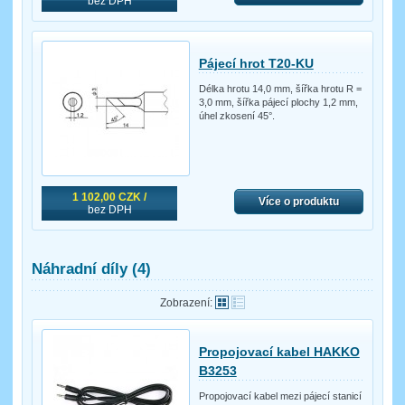
bez DPH
Pájecí hrot T20-KU
Délka hrotu 14,0 mm, šířka hrotu R =
3,0 mm, šířka pájecí plochy 1,2 mm,
úhel zkosení 45°.
1 102,00 CZK /
Více o produktu
bez DPH
Náhradní díly (4)
Zobrazení:
Propojovací kabel HAKKO
B3253
Propojovací kabel mezi pájecí stanicí