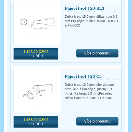
Pájecí hrot T20-BL3
Délka hrotu 15,0 mm, šířka hrotu 0,5
mm.Pro pájecí ručku Hakko FX-8301
a FX-8302
1 123,00 CZK /
Více o produktu
bez DPH
Pájecí hrot T20-C5
Délka hrotu 10,0 mm, úhel zkosení
hrotu 45°, šířka pájecí plochy 5,3
mm,šířka hrotu 5,0 mm.Pro pájecí
ručku Hakko FX-8301 a FX-8302.
1 155,00 CZK /
Více o produktu
bez DPH