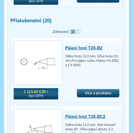
bez DPH
Příslušenství (20)
Zobrazení:
Pájecí hrot T20-B2
Délka hrotu 12,0 mm, šířka hrotu 0,5
mm.Pro pájecí ručku Hakko FX-8301
a FX-8302.
1 123,00 CZK /
Více o produktu
bez DPH
Pájecí hrot T20-BC2
Délka hrotu 12,0 mm, úhel zkosení
hrotu 45°, šířka pájecí plochy 2,3