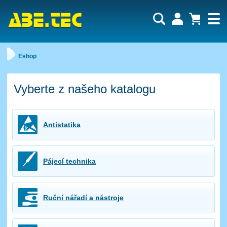
Uživatel:
Nákupní košík je momentálně prázdný.
Eshop
Počet produktů:
0
Heslo:
Obsah košíku
Cena celkem:
0,00 CZK
Zapomenuté heslo
Nová registrace
Vyberte z našeho katalogu
Přihlásit
Antistatika
Pájecí technika
Ruční nářadí a nástroje