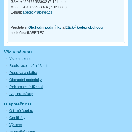
GSM: +420733533932 (7-16 hod.)
Mobil: +420733533976 (7-16 hod.)
E-mail:
abetec@abetec.cz
__________________________
Přečtěte si
Obchodní podmínky
a
Etický kodex obchodu
společnosti ABE.TEC.
Vše o nákupu
Vše o nákupu
Registrace a přihlášení
Doprava a platba
Obchodní podmínky
Reklamace / stížnosti
FAQ pro nákup
O společnosti
O firmě Abetec
Certifikáty
Výstavy
Inspekční orgán