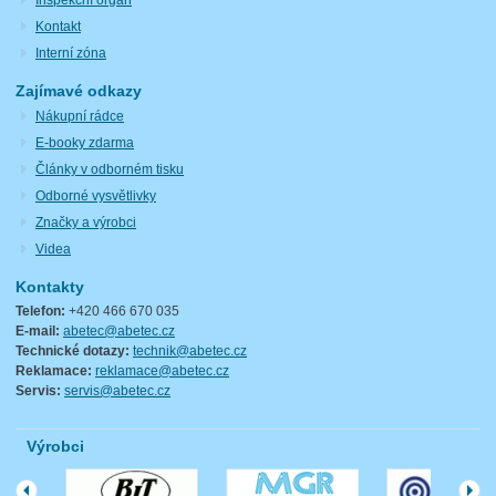
Kontakt
Interní zóna
Zajímavé odkazy
Nákupní rádce
E-booky zdarma
Články v odborném tisku
Odborné vysvětlivky
Značky a výrobci
Videa
Kontakty
Telefon:
+420 466 670 035
E-mail:
abetec@abetec.cz
Technické dotazy:
technik@abetec.cz
Reklamace:
reklamace@abetec.cz
Servis:
servis@abetec.cz
Výrobci