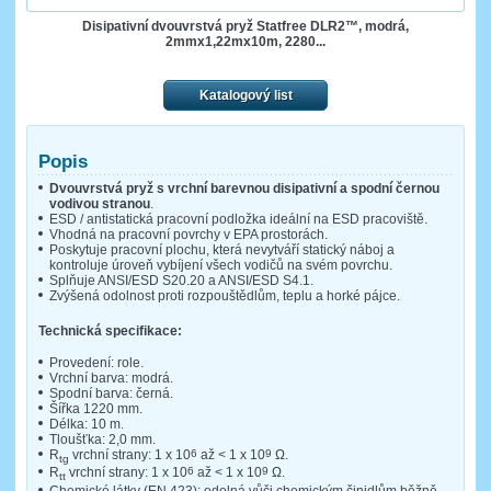
Disipativní dvouvrstvá pryž Statfree DLR2™, modrá,
2mmx1,22mx10m, 2280...
Katalogový list
Popis
Dvouvrstvá pryž s vrchní barevnou disipativní a spodní černou
vodivou stranou
.
ESD / antistatická pracovní podložka ideální na ESD pracoviště.
Vhodná na pracovní povrchy v EPA prostorách.
Poskytuje pracovní plochu, která nevytváří statický náboj a
kontroluje úroveň vybíjení všech vodičů na svém povrchu.
Splňuje ANSI/ESD S20.20 a ANSI/ESD S4.1.
Zvýšená odolnost proti rozpouštědlům, teplu a horké pájce.
Technická specifikace:
Provedení: role.
Vrchní barva: modrá.
Spodní barva: černá.
Šířka 1220 mm.
Délka: 10 m.
Tloušťka: 2,0 mm.
R
vrchní strany: 1 x 10
6
až < 1 x 10
9
Ω.
tg
R
vrchní strany: 1 x 10
6
až < 1 x 10
9
Ω.
tt
Chemické látky (EN 423): odolná vůči chemickým činidlům běžně