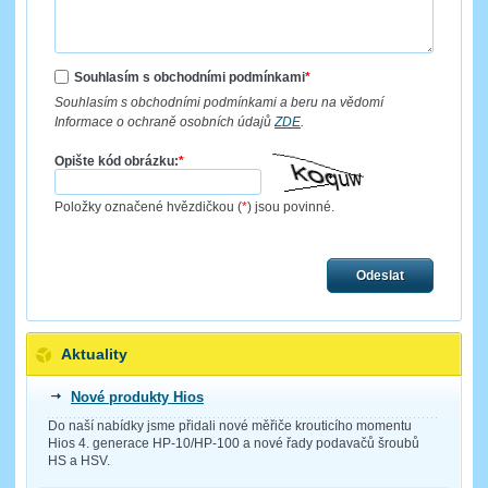
Souhlasím s obchodními podmínkami
*
Souhlasím s obchodními podmínkami a beru na vědomí
Informace o ochraně osobních údajů
ZDE
.
Opište kód obrázku:
*
Položky označené hvězdičkou (
*
) jsou povinné.
Odeslat
Aktuality
Nové produkty Hios
Do naší nabídky jsme přidali nové měřiče krouticího momentu
Hios 4. generace HP-10/HP-100 a nové řady podavačů šroubů
HS a HSV.