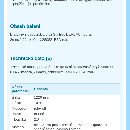
používaným pro údržbu.
Obsah balení
Disipativní dvouvrstvá pryž Statfree DLR2™, modrá,
2mmx1,22mx10m, 228082, ESD role
Technická data (6)
Technická data k porovnání
Disipativní dvouvrstvá pryž Statfree
DLR2, modrá, 2mmx1,22mx10m, 228082, ESD role
Název
Hodnota
parametru
Šířka
1220 mm
Délka
10 m
Provedení
role/roll
Barva
modrá
Tloušťka
2,0 mm
dvouvrstvá pryž s vrchní barevnou disipativní a
Materiál
spodní černou vodivou stranou