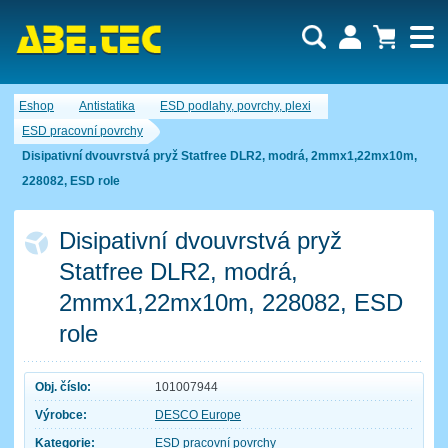
Uživatel:
Nákupní košík je momentálně prázdný.
Eshop
Antistatika
ESD podlahy, povrchy, plexi
Počet produktů:
0
Heslo:
Obsah košíku
ESD pracovní povrchy
Cena celkem:
0,00 CZK
Disipativní dvouvrstvá pryž Statfree DLR2, modrá, 2mmx1,22mx10m,
Zapomenuté heslo
Nová registrace
Přihlásit
228082, ESD role
Disipativní dvouvrstvá pryž
Statfree DLR2, modrá,
2mmx1,22mx10m, 228082, ESD
role
Obj. číslo:
101007944
Výrobce:
DESCO Europe
Kategorie:
ESD pracovní povrchy