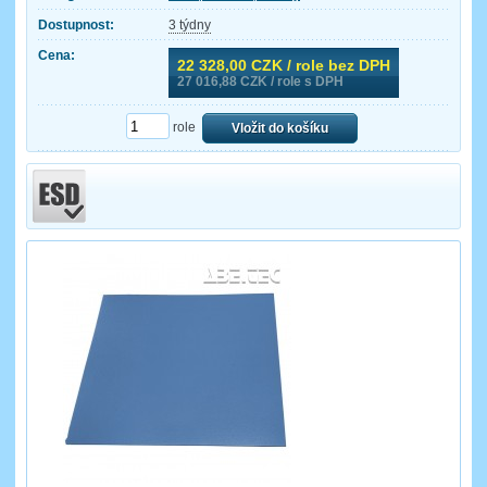
Dostupnost:
3 týdny
Cena:
22 328,00
CZK / role bez DPH
27 016,88
CZK / role s DPH
role
Vložit do košíku