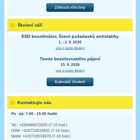
Zobrazit všechny
Školení září
ESD koordinátor, řízení požadavků antistatiky
1. - 2. 9. 2026
více o tomto školení
Teorie bezolovnatého pájení
15. 9. 2026
více o tomto školení
Kalendář školení
Kontaktujte nás
Po - pá: 7:00 - 15:00 hodin
Tel.: +420466670035 (7-15 hod.)
GSM: +420733533932 (7-16 hod.)
Mobil: +420733533976 (7-16 hod.)