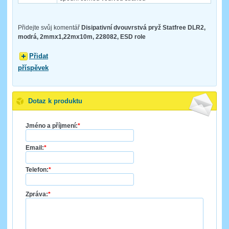
Přidejte svůj komentář
Disipativní dvouvrstvá pryž Statfree DLR2,
modrá, 2mmx1,22mx10m, 228082, ESD role
Přidat
příspěvek
Dotaz k produktu
Jméno a příjmení:
*
Email:
*
Telefon:
*
Zpráva:
*