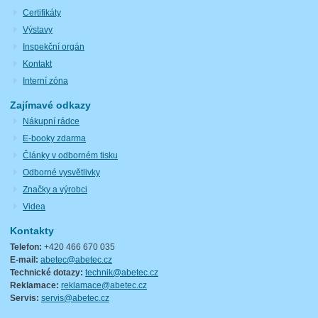
Certifikáty
Výstavy
Inspekční orgán
Kontakt
Interní zóna
Zajímavé odkazy
Nákupní rádce
E-booky zdarma
Články v odborném tisku
Odborné vysvětlivky
Značky a výrobci
Videa
Kontakty
Telefon:
+420 466 670 035
E-mail:
abetec@abetec.cz
Technické dotazy:
technik@abetec.cz
Reklamace:
reklamace@abetec.cz
Servis:
servis@abetec.cz