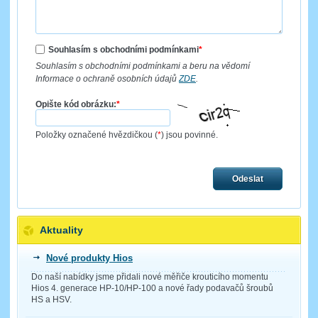
Souhlasím s obchodními podmínkami
*
Souhlasím s obchodními podmínkami a beru na vědomí
Informace o ochraně osobních údajů
ZDE
.
Opište kód obrázku:
*
Položky označené hvězdičkou (
*
) jsou povinné.
Odeslat
Aktuality
Nové produkty Hios
Do naší nabídky jsme přidali nové měřiče krouticího momentu
Hios 4. generace HP-10/HP-100 a nové řady podavačů šroubů
HS a HSV.