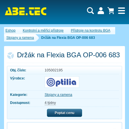
Uživatel:
Nákupní košík je momentálně prázdný.
Eshop
Kontrolní a měřící přístroje
Přístroje na kontrolu BGA
Počet produktů:
0
Heslo:
Obsah košíku
Stojany a ramena
Držák na Flexia BGA OP-006 683
Cena celkem:
0,00 CZK
Zapomenuté heslo
Nová registrace
Přihlásit
Držák na Flexia BGA OP-006 683
Obj. číslo:
105002195
Výrobce:
Kategorie:
Stojany a ramena
Dostupnost:
4 týdny
Poptat cenu