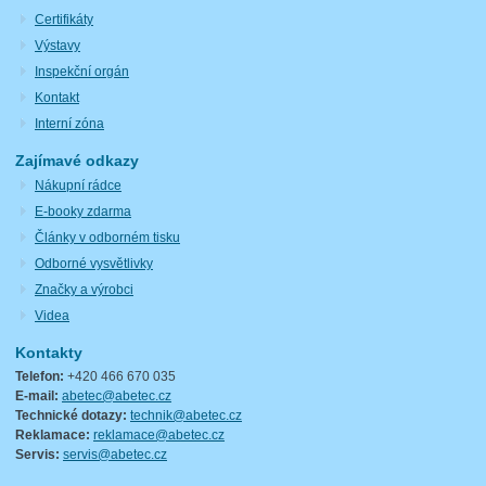
Certifikáty
Výstavy
Inspekční orgán
Kontakt
Interní zóna
Zajímavé odkazy
Nákupní rádce
E-booky zdarma
Články v odborném tisku
Odborné vysvětlivky
Značky a výrobci
Videa
Kontakty
Telefon:
+420 466 670 035
E-mail:
abetec@abetec.cz
Technické dotazy:
technik@abetec.cz
Reklamace:
reklamace@abetec.cz
Servis:
servis@abetec.cz