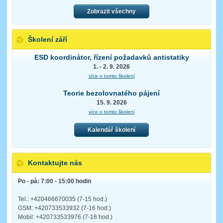
Zobrazit všechny
Školení září
ESD koordinátor, řízení požadavků antistatiky
1. - 2. 9. 2026
více o tomto školení
Teorie bezolovnatého pájení
15. 9. 2026
více o tomto školení
Kalendář školení
Kontaktujte nás
Po - pá: 7:00 - 15:00 hodin
Tel.: +420466670035 (7-15 hod.)
GSM: +420733533932 (7-16 hod.)
Mobil: +420733533976 (7-16 hod.)