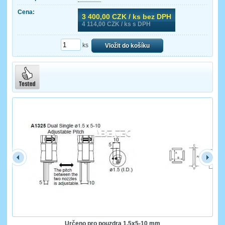
Cena:
3 400,00
CZK / ks bez DPH
4 114,00
CZK / ks s DPH
ks
Vložit do košíku
Určeno pro pouzdra 1.5x5-10 mm