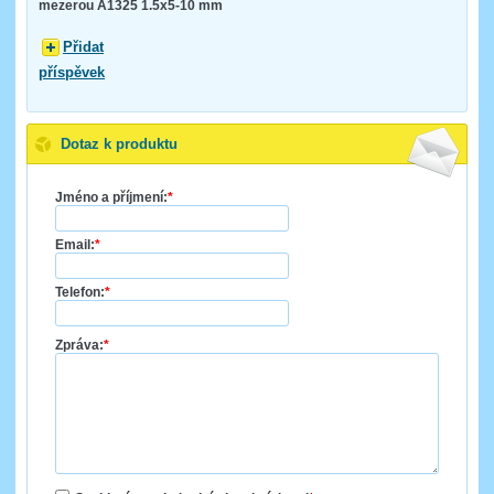
mezerou A1325 1.5x5-10 mm
Přidat
příspěvek
Dotaz k produktu
Jméno a příjmení:
*
Email:
*
Telefon:
*
Zpráva:
*