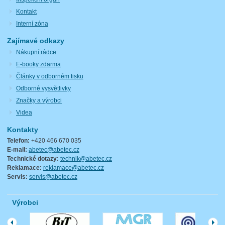
Kontakt
Interní zóna
Zajímavé odkazy
Nákupní rádce
E-booky zdarma
Články v odborném tisku
Odborné vysvětlivky
Značky a výrobci
Videa
Kontakty
Telefon:
+420 466 670 035
E-mail:
abetec@abetec.cz
Technické dotazy:
technik@abetec.cz
Reklamace:
reklamace@abetec.cz
Servis:
servis@abetec.cz
Výrobci