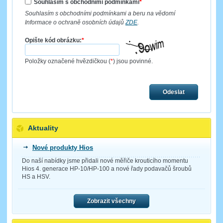
Souhlasím s obchodními podmínkami
*
Souhlasím s obchodními podmínkami a beru na vědomí
Informace o ochraně osobních údajů
ZDE
.
Opište kód obrázku:
*
Položky označené hvězdičkou (
*
) jsou povinné.
Odeslat
Aktuality
Nové produkty Hios
Do naší nabídky jsme přidali nové měřiče krouticího momentu
Hios 4. generace HP-10/HP-100 a nové řady podavačů šroubů
HS a HSV.
Zobrazit všechny