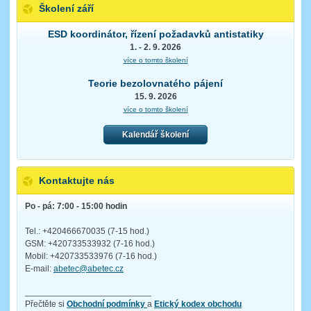
Školení září
ESD koordinátor, řízení požadavků antistatiky
1. - 2. 9. 2026
více o tomto školení
Teorie bezolovnatého pájení
15. 9. 2026
více o tomto školení
Kalendář školení
Kontaktujte nás
Po - pá: 7:00 - 15:00 hodin
Tel.: +420466670035 (7-15 hod.)
GSM: +420733533932 (7-16 hod.)
Mobil: +420733533976 (7-16 hod.)
E-mail:
abetec@abetec.cz
__________________________
Přečtěte si
Obchodní podmínky
a
Etický kodex obchodu