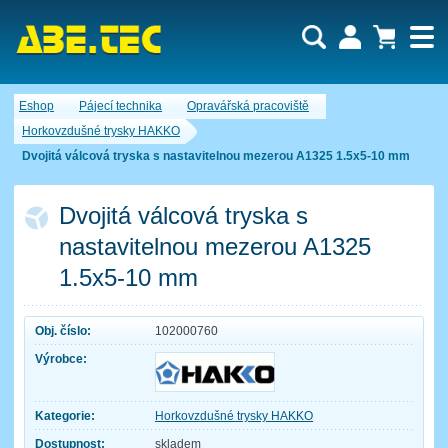
Uživatel:
Nákupní košík je momentálně prázdný.
Eshop
Pájecí technika
Opravářská pracoviště
Počet produktů:
0
Heslo:
Obsah košíku
Horkovzdušné trysky HAKKO
Cena celkem:
0,00 CZK
Dvojitá válcová tryska s nastavitelnou mezerou A1325 1.5x5-10 mm
Zapomenuté heslo
Nová registrace
Přihlásit
Dvojitá válcová tryska s
nastavitelnou mezerou A1325
1.5x5-10 mm
Obj. číslo:
102000760
Výrobce:
Kategorie:
Horkovzdušné trysky HAKKO
Dostupnost:
skladem