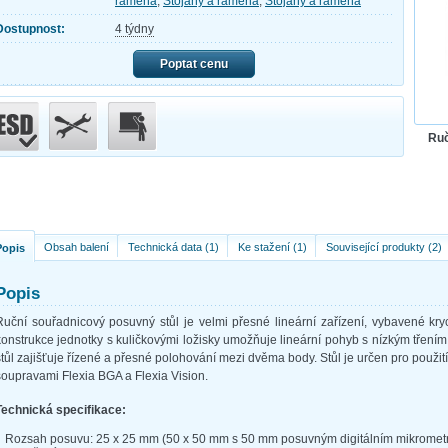
ramena
,
Stojany a ramena
,
Stojany a ramena
Dostupnost:
4 týdny
Poptat cenu
Ruč
Obsah balení
Technická data (1)
Ke stažení (1)
Související produkty (2)
Popis
Popis
Ruční souřadnicový posuvný stůl je velmi přesné lineární zařízení, vybavené k
konstrukce jednotky s kuličkovými ložisky umožňuje lineární pohyb s nízkým tření
stůl zajišťuje řízené a přesné polohování mezi dvěma body. Stůl je určen pro použití
soupravami Flexia BGA a Flexia Vision.
Technická specifikace:
Rozsah posuvu: 25 x 25 mm (50 x 50 mm s 50 mm posuvným digitálním mikromet