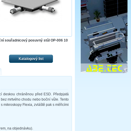
ní souřadnicový posuvný stůl OP-006 10
Katalogový list
rycí deskou chráněnou před ESD. Předpjatá
m bez mrtvého chodu nebo boční vůle. Tento
 s mikroskopy Flexia, zvláště pak s měřicími
rem, na objednávku).