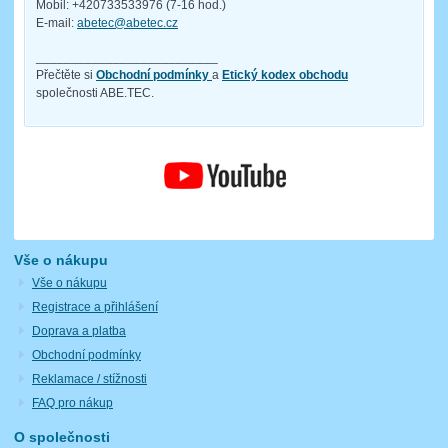
Mobil: +420733533976 (7-16 hod.)
E-mail:
abetec@abetec.cz
__________________________
Přečtěte si
Obchodní podmínky
a
Etický kodex obchodu
společnosti ABE.TEC.
Vše o nákupu
Vše o nákupu
Registrace a přihlášení
Doprava a platba
Obchodní podmínky
Reklamace / stížnosti
FAQ pro nákup
O společnosti