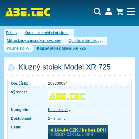
Uživatel:
Nákupní košík je momentálně prázdný.
Eshop
Kontrolní a měřící přístroje
Počet produktů:
0
Heslo:
Obsah košíku
Mikroskopy a inspekční systémy
Optické mikroskopy
Cena celkem:
0,00 CZK
Kluzné stolky
Kluzný stolek Model XR 725
Zapomenuté heslo
Nová registrace
Přihlásit
Kluzný stolek Model XR 725
Obj. číslo:
203300034
Výrobce:
Kategorie:
Kluzné stolky
Dostupnost:
2 - 3 týdny
Cena:
4 164,44
CZK / ks bez DPH
5 038,97
CZK / ks s DPH