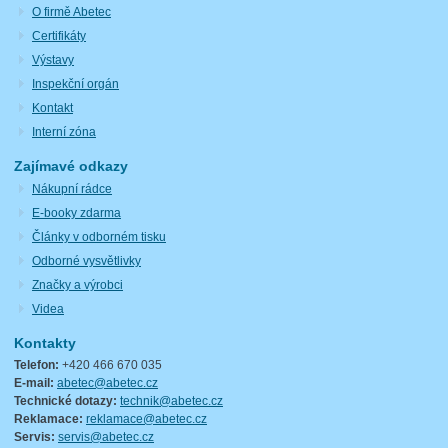
O firmě Abetec
Certifikáty
Výstavy
Inspekční orgán
Kontakt
Interní zóna
Zajímavé odkazy
Nákupní rádce
E-booky zdarma
Články v odborném tisku
Odborné vysvětlivky
Značky a výrobci
Videa
Kontakty
Telefon:
+420 466 670 035
E-mail:
abetec@abetec.cz
Technické dotazy:
technik@abetec.cz
Reklamace:
reklamace@abetec.cz
Servis:
servis@abetec.cz