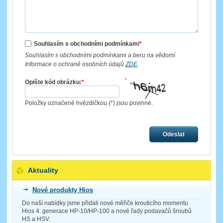
Souhlasím s obchodními podmínkami
*
Souhlasím s obchodními podmínkami a beru na vědomí
Informace o ochraně osobních údajů
ZDE
.
Opište kód obrázku:
*
Položky označené hvězdičkou (
*
) jsou povinné.
Odeslat
Aktuality
Nové produkty Hios
Do naší nabídky jsme přidali nové měřiče krouticího momentu
Hios 4. generace HP-10/HP-100 a nové řady podavačů šroubů
HS a HSV.