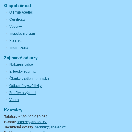
O společnosti
O firmě Abetec
Certifikáty
Výstavy
Inspekční orgán
Kontakt
Interní zóna
Zajímavé odkazy
Nákupní rádce
E-booky zdarma
Články v odborném tisku
Odborné vysvětlivky
Značky a výrobci
Videa
Kontakty
Telefon:
+420 466 670 035
E-mail:
abetec@abetec.cz
Technické dotazy:
technik@abetec.cz