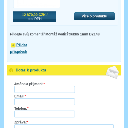
12 870,00 CZK /
Více o produktu
bez DPH
Přidejte svůj komentář
Montáž vodící trubky 1mm B2148
Přidat
příspěvek
Dotaz k produktu
Jméno a příjmení:
*
Email:
*
Telefon:
*
Zpráva:
*