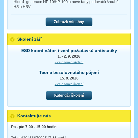
Hios 4. generace HP-10/HP-100 a nové řady podavačů šroubů
HS a HSV.
Zobrazit všechny
Školení září
ESD koordinátor, řízení požadavků antistatiky
1. - 2. 9. 2026
více o tomto školení
Teorie bezolovnatého pájení
15. 9. 2026
více o tomto školení
Kalendář školení
Kontaktujte nás
Po - pá: 7:00 - 15:00 hodin
Tel.: +420466670035 (7-15 hod.)