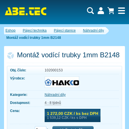
Uživatel:
Nákupní košík je momentálně prázdný.
Eshop
Pájecí technika
Pájecí stanice
Náhradní díly
Počet produktů:
0
Heslo:
Obsah košíku
Montáž vodící trubky 1mm B2148
Cena celkem:
0,00 CZK
Zapomenuté heslo
Nová registrace
Přihlásit
Montáž vodící trubky 1mm B2148
Obj. číslo:
102000153
Výrobce:
Kategorie:
Náhradní díly
Dostupnost:
4 - 8 týdnů
Cena:
1 272,00
CZK / ks bez DPH
1 539,12
CZK / ks s DPH