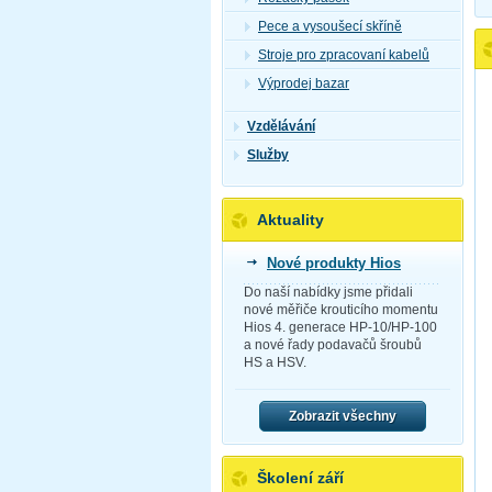
Pece a vysoušecí skříně
Stroje pro zpracovaní kabelů
Výprodej bazar
Vzdělávání
Služby
Aktuality
Nové produkty Hios
Do naší nabídky jsme přidali
nové měřiče krouticího momentu
Hios 4. generace HP-10/HP-100
a nové řady podavačů šroubů
HS a HSV.
Zobrazit všechny
Školení září