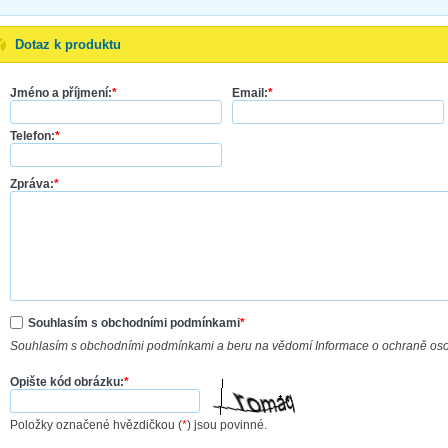
Dotaz k produktu
Jméno a příjmení:
*
Email:
*
Telefon:
*
Zpráva:
*
Souhlasím s obchodními podmínkami
*
Souhlasím s obchodními podmínkami a beru na vědomí Informace o ochraně os
Opište kód obrázku:
*
Položky označené hvězdičkou (
*
) jsou povinné.