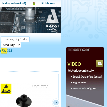
Nákupní košík (0)
Přihlášení
atel:
upní košík je momentálně prázdný.
et produktů:
0
lo:
Obsah košíku
a celkem:
0,00 CZK
omenuté heslo
Nová registrace
Přihlásit
ety A1312