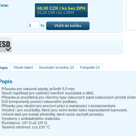
Cena:
68,00
CZK / ks bez DPH
82,28
CZK / ks s DPH
ks
Vložit do košíku
Obsah balení
Související produkty (2)
Fotografie (2)
Popis
Popis
Přísavka pro vakuové pipety, průměr 5,0 mm.
Slouží například pro nabírání menších součástek a dílků.
Přísavka je použitelná pro všechny typy vakuových pipet (vakuových pinzet) vče
Drží komponenty pomocí vakuového podtlaku.
Přísavky jsou ideální pro precizní práci a manipulaci s komponentami.
Vhodné i pro součástky, které jsou velmi tenké nebo nepravidelně tvarované.
Určené také pro kulaté předměty, které nelze zachytit pinzetou.
Vyrobeny z antistatického materiálu.
Rezistance: 10
4
Ω až 10
6
Ω.
Tepelná odolnost: cca 150 °C.