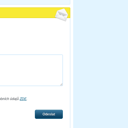
obních údajů
ZDE
.
Odeslat