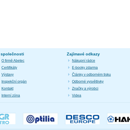
 společnosti
Zajímavé odkazy
O firmě Abetec
Nákupní rádce
Certifikáty
E-booky zdarma
Výstavy
Články v odborném tisku
Inspekční orgán
Odborné vysvětlivky
Kontakt
Značky a výrobci
Interní zóna
Videa