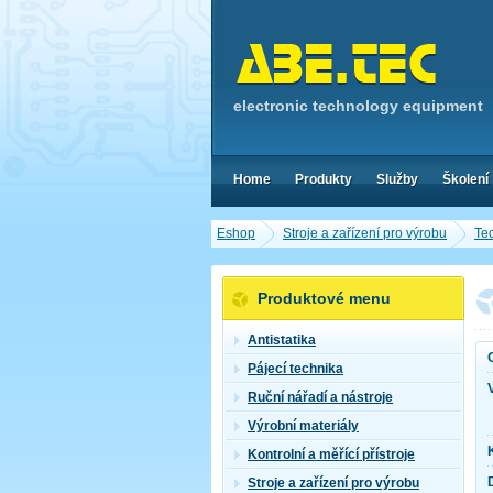
electronic technology equipment
Home
Produkty
Služby
Školení
Eshop
Stroje a zařízení pro výrobu
Te
Produktové menu
Antistatika
Pájecí technika
Ruční nářadí a nástroje
Výrobní materiály
Kontrolní a měřící přístroje
Stroje a zařízení pro výrobu