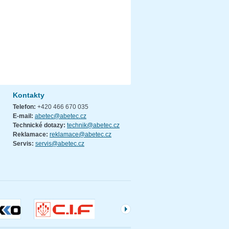
Kontakty
Telefon:
+420 466 670 035
E-mail:
abetec@abetec.cz
Technické dotazy:
technik@abetec.cz
Reklamace:
reklamace@abetec.cz
Servis:
servis@abetec.cz