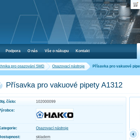
Uživ
Nák
Poč
Hes
Cen
Zap
Podpora
O nás
Vše o nákupu
Kontakt
chnika pro osazování SMD
Osazovací nástroje
Přísavka pro vakuové pip
Přísavka pro vakuové pipety A1312
Obj. číslo:
102000099
Výrobce:
Kategorie:
Osazovací nástroje
Dostupnost:
skladem