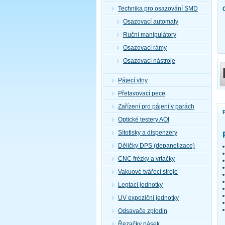
Technika pro osazování SMD
Osazovací automaty
Ruční manipulátory
Osazovací rámy
Osazovací nástroje
Pájecí vlny
Přetavovací pece
Zařízení pro pájení v parách
Optické testery AOI
Sítotisky a dispenzery
Děličky DPS (depanelizace)
CNC frézky a vrtačky
Vakuové tvářecí stroje
Leptací jednotky
UV expoziční jednotky
Odsavače zplodin
Řezačky pásek