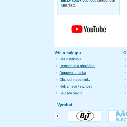
Etický kodex obchodu
společnosti
ABE.TEC.
Vše o nákupu
O
Vše o nákupu
Registrace a přihlášení
Doprava a platba
Obchodní podmínky
Reklamace / stížnosti
FAQ pro nákup
Výrobci