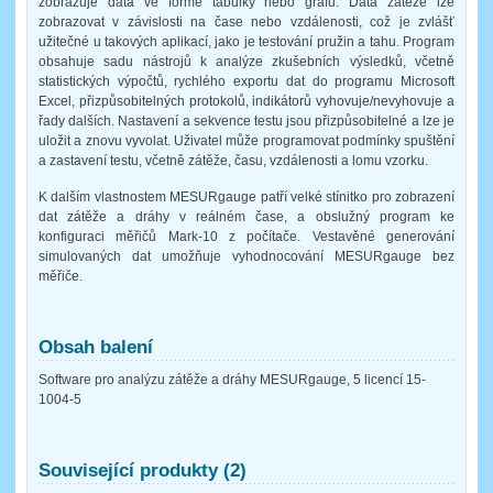
zobrazuje data ve formě tabulky nebo grafu. Data zátěže lze
zobrazovat v závislosti na čase nebo vzdálenosti, což je zvlášť
užitečné u takových aplikací, jako je testování pružin a tahu. Program
obsahuje sadu nástrojů k analýze zkušebních výsledků, včetně
statistických výpočtů, rychlého exportu dat do programu Microsoft
Excel, přizpůsobitelných protokolů, indikátorů vyhovuje/nevyhovuje a
řady dalších. Nastavení a sekvence testu jsou přizpůsobitelné a lze je
uložit a znovu vyvolat. Uživatel může programovat podmínky spuštění
a zastavení testu, včetně zátěže, času, vzdálenosti a lomu vzorku.
K dalším vlastnostem MESURgauge patří velké stínitko pro zobrazení
dat zátěže a dráhy v reálném čase, a obslužný program ke
konfiguraci měřičů Mark-10 z počítače. Vestavěné generování
simulovaných dat umožňuje vyhodnocování MESURgauge bez
měřiče.
Obsah balení
Software pro analýzu zátěže a dráhy MESURgauge, 5 licencí 15-
1004-5
Související produkty (2)