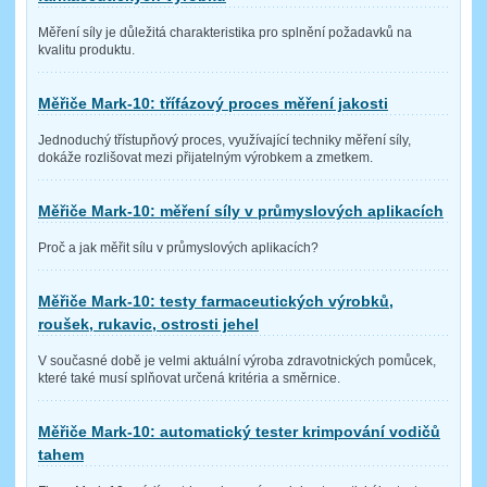
Měření síly je důležitá charakteristika pro splnění požadavků na
kvalitu produktu.
Měřiče Mark-10: třífázový proces měření jakosti
Jednoduchý třístupňový proces, využívající techniky měření síly,
dokáže rozlišovat mezi přijatelným výrobkem a zmetkem.
Měřiče Mark-10: měření síly v průmyslových aplikacích
Proč a jak měřit sílu v průmyslových aplikacích?
Měřiče Mark-10: testy farmaceutických výrobků,
roušek, rukavic, ostrosti jehel
V současné době je velmi aktuální výroba zdravotnických pomůcek,
které také musí splňovat určená kritéria a směrnice.
Měřiče Mark-10: automatický tester krimpování vodičů
tahem