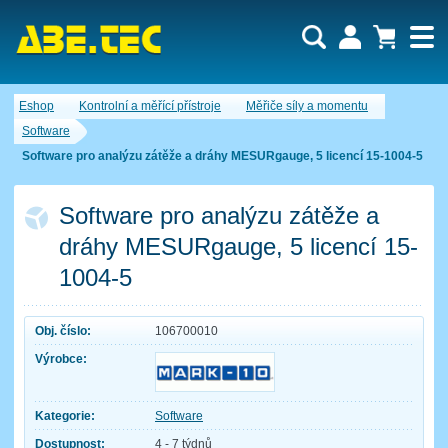
Uživatel:
Nákupní košík je momentálně prázdný.
Eshop
Kontrolní a měřící přístroje
Měřiče síly a momentu
Počet produktů:
0
Heslo:
Obsah košíku
Software
Cena celkem:
0,00 CZK
Software pro analýzu zátěže a dráhy MESURgauge, 5 licencí 15-1004-5
Zapomenuté heslo
Nová registrace
Přihlásit
Software pro analýzu zátěže a
dráhy MESURgauge, 5 licencí 15-
1004-5
Obj. číslo:
106700010
Výrobce:
Kategorie:
Software
Dostupnost:
4 - 7 týdnů