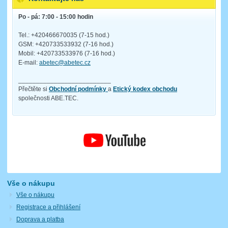
Po - pá: 7:00 - 15:00 hodin
Tel.: +420466670035 (7-15 hod.)
GSM: +420733533932 (7-16 hod.)
Mobil: +420733533976 (7-16 hod.)
E-mail:
abetec@abetec.cz
__________________________
Přečtěte si
Obchodní podmínky
a
Etický kodex obchodu
společnosti ABE.TEC.
Vše o nákupu
Vše o nákupu
Registrace a přihlášení
Doprava a platba