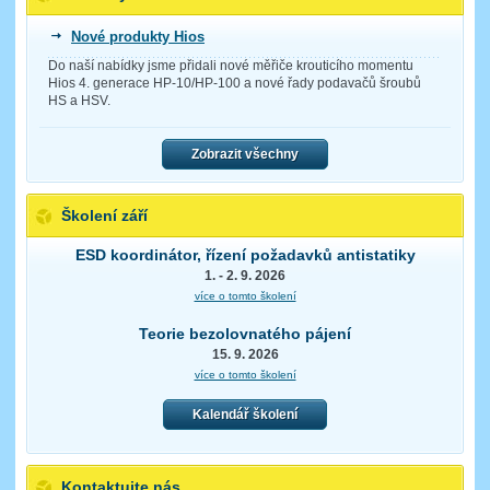
Nové produkty Hios
Do naší nabídky jsme přidali nové měřiče krouticího momentu
Hios 4. generace HP-10/HP-100 a nové řady podavačů šroubů
HS a HSV.
Zobrazit všechny
Školení září
ESD koordinátor, řízení požadavků antistatiky
1. - 2. 9. 2026
více o tomto školení
Teorie bezolovnatého pájení
15. 9. 2026
více o tomto školení
Kalendář školení
Kontaktujte nás