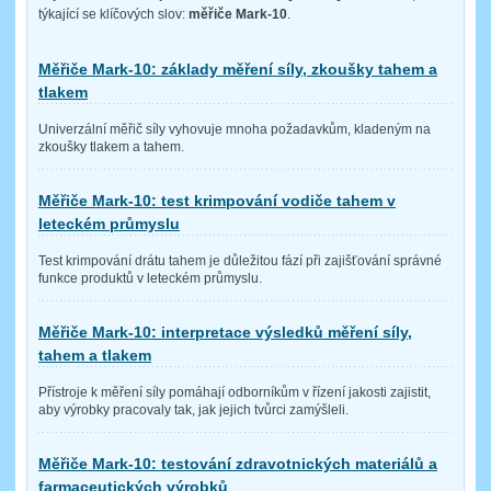
týkající se klíčových slov:
měřiče Mark-10
.
Měřiče Mark-10: základy měření síly, zkoušky tahem a
tlakem
Univerzální měřič síly vyhovuje mnoha požadavkům, kladeným na
zkoušky tlakem a tahem.
Měřiče Mark-10: test krimpování vodiče tahem v
leteckém průmyslu
Test krimpování drátu tahem je důležitou fází při zajišťování správné
funkce produktů v leteckém průmyslu.
Měřiče Mark-10: interpretace výsledků měření síly,
tahem a tlakem
Přístroje k měření síly pomáhají odborníkům v řízení jakosti zajistit,
aby výrobky pracovaly tak, jak jejich tvůrci zamýšleli.
Měřiče Mark-10: testování zdravotnických materiálů a
farmaceutických výrobků