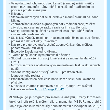
Vstup dat z jednoho nebo dvou kanálů (samotný měřič, měřič s
externím zobrazením dráhy, měřič se zkušebním zařízením) do
počítače pro další analýzu.
5 licencí.
Stahování uložených dat ze slučitelných měřičů Mark-10 na jedno
kliknutí.
Zobrazení tabulkových a grafických dat v reálném čase, zátěž v
závislosti na čase, nebo zátěž v závislosti na vzdálenosti.
Konfigurovatelné spuštění a zastavení testu (čas, zátěž, počet
vzorků nebo vzdálenost).
Statistické výpočty (minimum, maximum, průměr, oblast pod křivkou)
pro rozsah dat volitelný uživatelem.
Nástroje pro úpravu grafu, včetně zoomování, změny měřítka,
panorámování, titulku aj.
Export do Excelu na jedno kliknutí.
Tvorba přizpůsobitelných protokolů a šablon.
Slučitelnost se všemi přístroji k měření síly a momentu Mark-10 i
jinými.
Možnost uložení a opětného vyvolání nastavení testu a zkušebních
údajů.
Snadná konfigurace přístrojů Mark-10 prostřednictvím
jednoduchého rozhraní.
Prohlížení dat v reálném čase na velkém displeji simulovaného
přístroje.
K dispozici zdarma je demoverze MESURgauge. Pro stažení
klikněte na odkaz
MESURgauge DEMO
.
MESURgauge je program pro měření a analýzu, určený k rozšíření
funkčnosti přístrojů k měření síly a momentu. MESURgauge sbírá
údaje z jakéhokoliv měřiče síly nebo momentu s výstupem RS-232, a