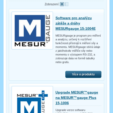
Zobrazení:
Software pro analýzu
zátěže a dráhy
MESURgauge 15-1004E
MESURgauge je program pro měření
a analýzu, určený k rozšíření
funkčnosti přístrojů k měření síly a
momentu. MESURgauge sbírá údaje
z jakéhokoliv měřiče síly nebo
momentu s výstupem RS-232, a
zobrazuje data ve formě tabulky
nebo grafu.
Více o produktu
Upgrade MESUR™gauge
na MESUR™gauge Plus
15-1006
Upgrade verze softwaru