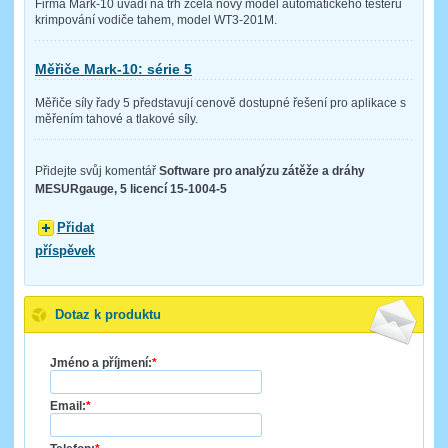
Firma Mark-10 uvádí na trh zcela nový model automatického testeru
krimpování vodiče tahem, model WT3-201M.
Měřiče Mark-10: série 5
Měřiče síly řady 5 představují cenově dostupné řešení pro aplikace s
měřením tahové a tlakové síly.
Přidejte svůj komentář
Software pro analýzu zátěže a dráhy
MESURgauge, 5 licencí 15-1004-5
Přidat
příspěvek
Dotaz k produktu
Jméno a příjmení:
*
Email:
*