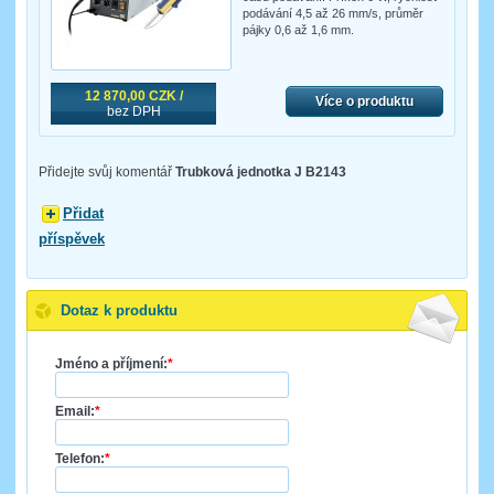
podávání 4,5 až 26 mm/s, průměr
pájky 0,6 až 1,6 mm.
12 870,00 CZK /
Více o produktu
bez DPH
Přidejte svůj komentář
Trubková jednotka J B2143
Přidat
příspěvek
Dotaz k produktu
Jméno a příjmení:
*
Email:
*
Telefon:
*