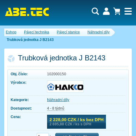
Uživatel:
Nákupní košík je momentálně prázdný.
Eshop
Pájecí technika
Pájecí stanice
Náhradní díly
Počet produktů:
0
Heslo:
Obsah košíku
Trubková jednotka J B2143
Cena celkem:
0,00 CZK
Zapomenuté heslo
Nová registrace
Přihlásit
Trubková jednotka J B2143
Obj. číslo:
102000150
Výrobce:
Kategorie:
Náhradní díly
Dostupnost:
4 - 8 týdnů
Cena:
2 228,00
CZK / ks bez DPH
2 695,88
CZK / ks s DPH