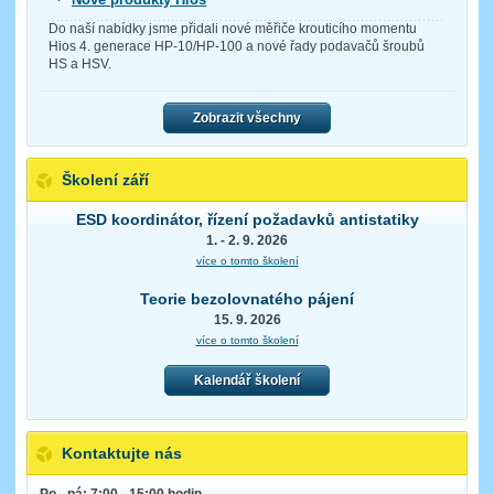
Do naší nabídky jsme přidali nové měřiče krouticího momentu
Hios 4. generace HP-10/HP-100 a nové řady podavačů šroubů
HS a HSV.
Zobrazit všechny
Školení září
ESD koordinátor, řízení požadavků antistatiky
1. - 2. 9. 2026
více o tomto školení
Teorie bezolovnatého pájení
15. 9. 2026
více o tomto školení
Kalendář školení
Kontaktujte nás
Po - pá: 7:00 - 15:00 hodin