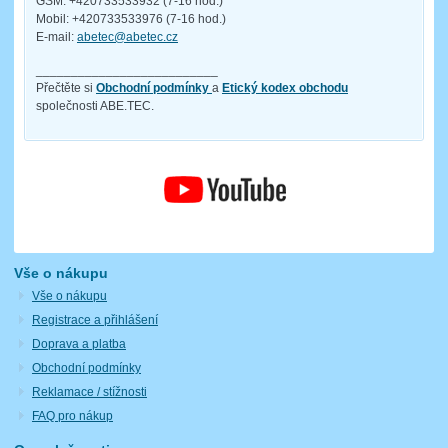
GSM: +420733533932 (7-16 hod.)
Mobil: +420733533976 (7-16 hod.)
E-mail:
abetec@abetec.cz
__________________________
Přečtěte si
Obchodní podmínky
a
Etický kodex obchodu
společnosti ABE.TEC.
Vše o nákupu
Vše o nákupu
Registrace a přihlášení
Doprava a platba
Obchodní podmínky
Reklamace / stížnosti
FAQ pro nákup