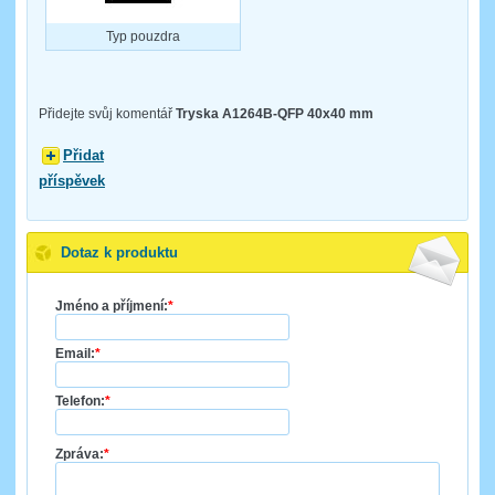
Typ pouzdra
Přidejte svůj komentář
Tryska A1264B-QFP 40x40 mm
Přidat
příspěvek
Dotaz k produktu
Jméno a příjmení:
*
Email:
*
Telefon:
*
Zpráva:
*