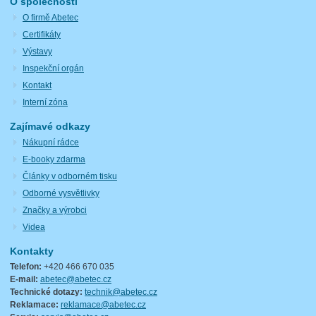
O společnosti
O firmě Abetec
Certifikáty
Výstavy
Inspekční orgán
Kontakt
Interní zóna
Zajímavé odkazy
Nákupní rádce
E-booky zdarma
Články v odborném tisku
Odborné vysvětlivky
Značky a výrobci
Videa
Kontakty
Telefon:
+420 466 670 035
E-mail:
abetec@abetec.cz
Technické dotazy:
technik@abetec.cz
Reklamace:
reklamace@abetec.cz