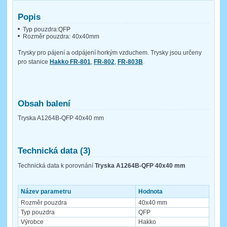
Popis
Typ pouzdra:QFP
Rozměr pouzdra: 40x40mm
Trysky pro pájení a odpájení horkým vzduchem. Trysky jsou určeny
pro stanice
Hakko FR-801
,
FR-802
,
FR-803B
.
Obsah balení
Tryska A1264B-QFP 40x40 mm
Technická data (3)
Technická data k porovnání
Tryska A1264B-QFP 40x40 mm
Název parametru
Hodnota
Rozměr pouzdra
40x40 mm
Typ pouzdra
QFP
Výrobce
Hakko