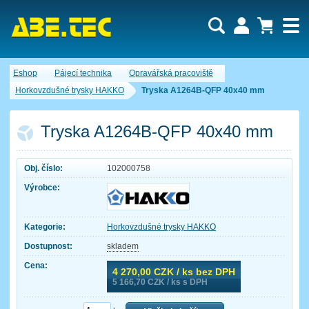
Uživatel:
Nákupní košík je momentálně prázdný.
Eshop
Pájecí technika
Opravářská pracoviště
Počet produktů:
0
Heslo:
Obsah košíku
Horkovzdušné trysky HAKKO
Tryska A1264B-QFP 40x40 mm
Cena celkem:
0,00 CZK
Zapomenuté heslo
Nová registrace
Přihlásit
Tryska A1264B-QFP 40x40 mm
Obj. číslo:
102000758
Výrobce:
Kategorie:
Horkovzdušné trysky HAKKO
Dostupnost:
skladem
Cena:
4 270,00
CZK / ks bez DPH
5 166,70
CZK / ks s DPH