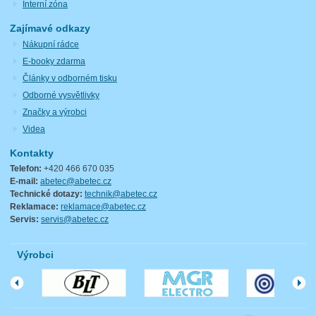
Interní zóna
Zajímavé odkazy
Nákupní rádce
E-booky zdarma
Články v odborném tisku
Odborné vysvětlivky
Značky a výrobci
Videa
Kontakty
Telefon:
+420 466 670 035
E-mail:
abetec@abetec.cz
Technické dotazy:
technik@abetec.cz
Reklamace:
reklamace@abetec.cz
Servis:
servis@abetec.cz
Výrobci