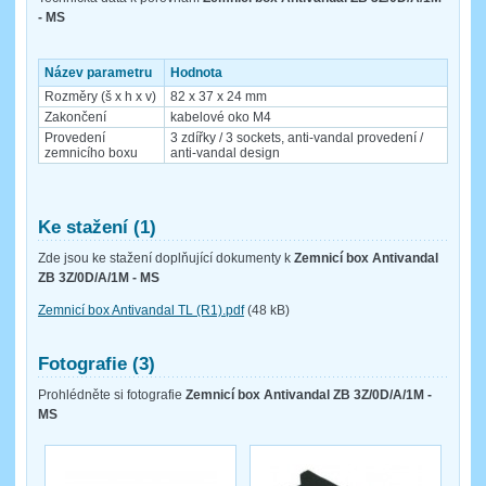
- MS
Název parametru
Hodnota
Rozměry (š x h x v)
82 x 37 x 24 mm
Zakončení
kabelové oko M4
Provedení
3 zdířky / 3 sockets, anti-vandal provedení /
zemnicího boxu
anti-vandal design
Ke stažení (1)
Zde jsou ke stažení doplňující dokumenty k
Zemnicí box Antivandal
ZB 3Z/0D/A/1M - MS
Zemnicí box Antivandal TL (R1).pdf
(48 kB)
Fotografie (3)
Prohlédněte si fotografie
Zemnicí box Antivandal ZB 3Z/0D/A/1M -
MS