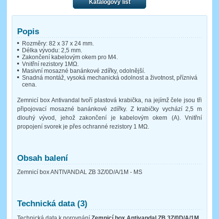
Katalogový list
Popis
Rozměry: 82 x 37 x 24 mm.
Délka vývodu: 2,5 mm.
Zakončení kabelovým okem pro M4.
Vnitřní rezistory 1MΩ.
Masivní mosazné banánkové zdířky, odolnější.
Snadná montáž, vysoká mechanická odolnost a životnost, příznivá
cena.
Zemnicí box Antivandal tvoří plastová krabička, na jejímž čele jsou tři
připojovací mosazné banánkové zdířky. Z krabičky vychází 2,5 m
dlouhý vývod, jehož zakončení je kabelovým okem (A). Vnitřní
propojení svorek je přes ochranné rezistory 1 MΩ.
Obsah balení
Zemnicí box ANTIVANDAL ZB 3Z/0D/A/1M - MS
Technická data (3)
Technická data k porovnání
Zemnicí box Antivandal ZB 3Z/0D/A/1M