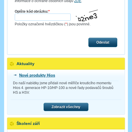
Informace o ochraně osobních údajů
ZDE
.
Opište kód obrázku:
*
Položky označené hvězdičkou (
*
) jsou povinné.
Odeslat
Aktuality
Nové produkty Hios
Do naší nabídky jsme přidali nové měřiče krouticího momentu
Hios 4. generace HP-10/HP-100 a nové řady podavačů šroubů
HS a HSV.
Zobrazit všechny
Školení září