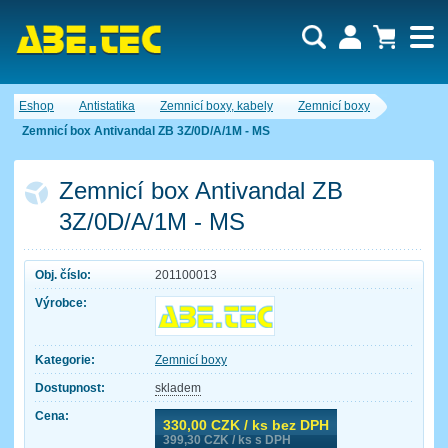
Uživatel:
Nákupní košík je momentálně prázdný.
Eshop
Antistatika
Zemnicí boxy, kabely
Zemnicí boxy
Počet produktů:
0
Heslo:
Obsah košíku
Zemnicí box Antivandal ZB 3Z/0D/A/1M - MS
Cena celkem:
0,00 CZK
Zapomenuté heslo
Nová registrace
Přihlásit
Zemnicí box Antivandal ZB
3Z/0D/A/1M - MS
Obj. číslo:
201100013
Výrobce:
Kategorie:
Zemnicí boxy
Dostupnost:
skladem
Cena:
330,00
CZK / ks bez DPH
399,30
CZK / ks s DPH