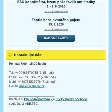
ESD koordinátor, řízení požadavků antistatiky
1. - 2. 9. 2026
více o tomto školení
Teorie bezolovnatého pájení
15. 9. 2026
více o tomto školení
Kalendář školení
Kontaktujte nás
Po - pá: 7:00 - 15:00 hodin
Tel.: +420466670035 (7-15 hod.)
GSM: +420733533932 (7-16 hod.)
Mobil: +420733533976 (7-16 hod.)
E-mail:
abetec@abetec.cz
__________________________
Přečtěte si
Obchodní podmínky
a
Etický kodex obchodu
společnosti ABE.TEC.