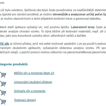
hem
k již bylo uvedeno, špičková síla bývá často považována za nejdůležitější determin
ou typické pro výrobní prostředí, je možno
shromáždit a analyzovat určitý počet š
 je možno stanovit horní a dolní přijatelné kontrolní meze a generovat statistiku.
které další aplikace vyžadují víc, než pouhou špičku.
Laboratorní testy
často po
decké analýze chování vzorku. To bývá běžné při testování materiálů, např. při z
stav, jako jsou korunkové uzávěry lahví, utěsněných sáčků a tlačítek.
řič síly
je účinný přístroj, jenž má velké možnosti uplatnění. Lze jej použít k jedn
myslným zkušebním aplikacím, vyžadujícím vědeckou analýzu vzorku. Při sp
itečných údajů, s jejichž pomocí mohou odborníci na jakost kvantifikovat jakost hot
tegorie produktů
Měřiče síly a momentu Mark-10
Univerzální zkušební přístroje
Snímače síly a momentu
Testovací stojany