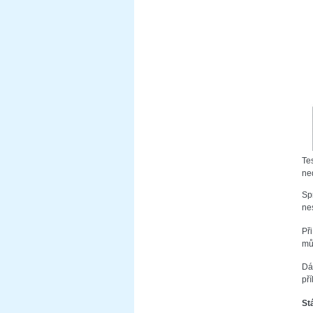
Te
ne
Sp
ne
Př
mů
Dál
pří
St