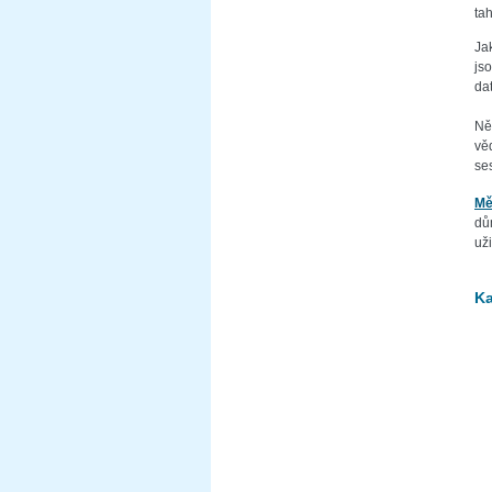
ta
Ja
js
dat
Ně
vě
se
Mě
dů
už
Ka