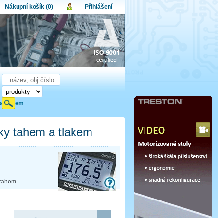
Nákupní košík (0)
Přihlášení
atel:
upní košík je momentálně prázdný.
et produktů:
0
lo:
Obsah košíku
a celkem:
0,00 CZK
omenuté heslo
Nová registrace
Přihlásit
 a tlakem
šky tahem a tlakem
 tahem.