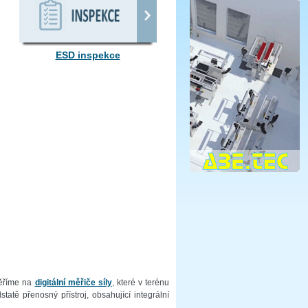
ESD inspekce
měříme na
digitální měřiče síly
, které v terénu
tatě přenosný přístroj, obsahující integrální