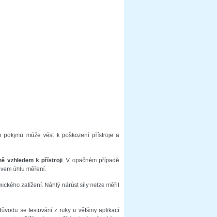
h pokynů může vést k poškození přístroje a
ně vzhledem k přístroji
. V opačném případě
livem úhlu měření.
kého zatížení. Náhlý nárůst síly nelze měřit
důvodu se testování z ruky u většiny aplikací