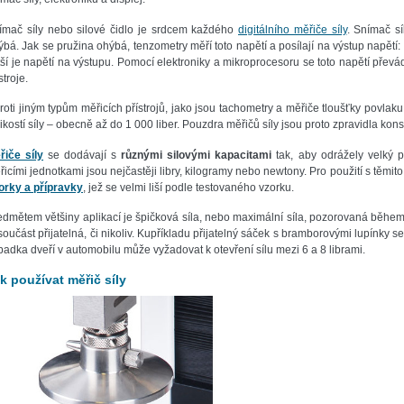
ímač síly nebo silové čidlo je srdcem každého
digitálního měřiče síly
. Snímač sí
bá. Jak se pružina ohýbá, tenzometry měří toto napětí a posílají na výstup napětí: čím
tší je napětí na výstupu. Pomocí elektroniky a mikroprocesoru se toto napětí převádí
stroje.
roti jiným typům měřicích přístrojů, jako jsou tachometry a měřiče tloušťky povlaku
ikostí síly – obecně až do 1 000 liber. Pouzdra měřičů síly jsou proto zpravidla kon
řiče síly
se dodávají s
různými silovými kapacitami
tak, aby odrážely velký po
icími jednotkami jsou nejčastěji libry, kilogramy nebo newtony. Pro použití s těmito
orky a přípravky
, jež se velmi liší podle testovaného vzorku.
edmětem většiny aplikací je špičková síla, nebo maximální síla, pozorovaná během t
součást přijatelná, či nikoliv. Kupříkladu přijatelný sáček s bramborovými lupínky se 
padka dveří v automobilu může vyžadovat k otevření sílu mezi 6 a 8 librami.
k používat měřič síly