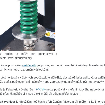
st pružin je může být destruktivní i
destruktivní zkouškou síly
rávné používání
měřiče síly
je prosté, nicméně zanedbání některých základníc
správným nebo rozporným výsledkům.
i většině testů vyráběných součástek je důležité, aby zátěž byla aplikována
axiál
že dojít k poškození snímače síly, nebo zobrazený údaj síly může být nepravdivý v
e je třeba vzít v úvahu, že
měřič síly
nelze používat k měření rázového nebo dynamic
liš přesně; měřiče síly jsou efektivnější při déletrvajících testech.
álá rychlost
je důležitým, leč často přehlíženým faktorem při měření síly. Z toho 