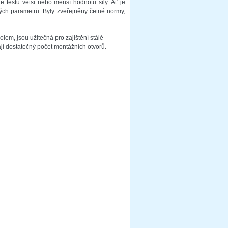
e testu větší nebo menší hodnotu síly. Ať je
jných parametrů. Byly zveřejněny četné normy,
olem, jsou užitečná pro zajištění stálé
jí dostatečný počet montážních otvorů.