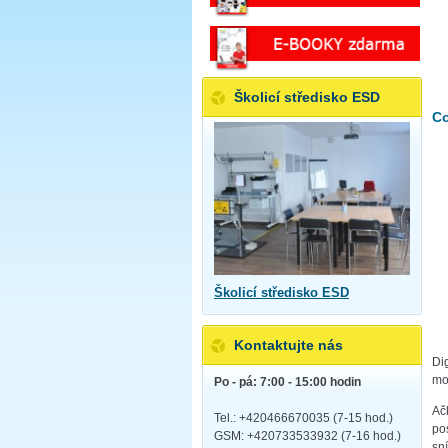
Školicí středisko ESD
Co
Školicí středisko ESD
Kontaktujte nás
Di
mo
Po - pá: 7:00 - 15:00 hodin
Ač
Tel.: +420466670035 (7-15 hod.)
po
GSM: +420733533932 (7-16 hod.)
sní