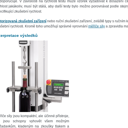
doporučuje. V závislosti na rychlosti testu může vzorek vyžadovat k dosažení cíl
chlost jakákoliv, musí být stálá, aby další testy bylo možno porovnávat podle ste
cifikující zkušební rychlost.
torizovaná zkušební zařízení
nebo ruční zkušební zařízení, zvláště typy s ručním k
ušební rychlosti. Kromě toho umožňují správné vyrovnání
měřiče síly
a zpravidla ma
terpretace výsledků
iče síly jsou kompaktní, ale účinné přístroje,
ž jsou schopny vyhovět všem možným
žadavkům, kladeným na zkoušky tlakem a