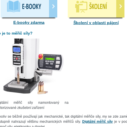
E-booky zdarma
Školení v oblasti pájení
 je to měřič síly?
gitální měřič síly namontovaný na
torizované zkušební zařízení
koliv se běžně používají jak mechanické, tak digitální měřiče síly, my se zde za
stupně nahrazují většinu mechanických měřičů síly.
Digitální měřič síly
je v pods
mač síly, elektroniku a displej.