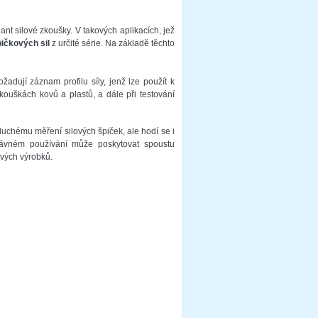
ant silové zkoušky. V takových aplikacích, jež
pičkových sil
z určité série. Na základě těchto
žadují záznam profilu síly, jenž lze použít k
kouškách kovů a plastů, a dále při testování
oduchému měření silových špiček, ale hodí se i
rávném používání může poskytovat spoustu
ových výrobků.