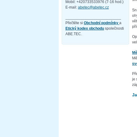
Mobil: +420733533976 (7-16 hod.)
E-mail:
abetec@abetec.cz
Sn
ohý
__________________________
vě
Přečtěte si
Obchodní podmínky
a
pří
Etický kodex obchodu
společnosti
ABE.TEC.
Op
vel
Mě
Měř
sv
Př
je 
zá
Ja