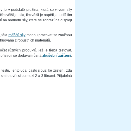
ly je v podstatě pružina, která se vlivem síly
 větší je síla, tím větší je napětí, a tudíž tím
 na hodnotu síly, které se zobrazí na displeji
, těla
měřičů síly
mohou pracovat se značnou
struována z robustních materiálů.
čet různých produktů, jež je třeba testovat.
 přístroji se dodávají různá
zkušební zařízení
,
estu. Tento údaj často slouží ke zjištění, zda
smí otevřít silou mezi 2 a 3 librami. Přijatelná