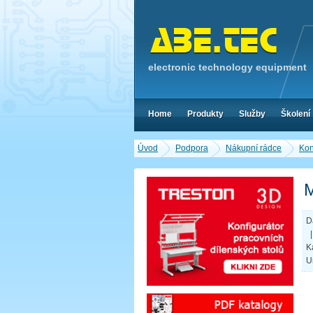
electronic technology equipment
Home
Produkty
Služby
Školení
Úvod
Podpora
Nákupní rádce
Kon
M
D
K
U