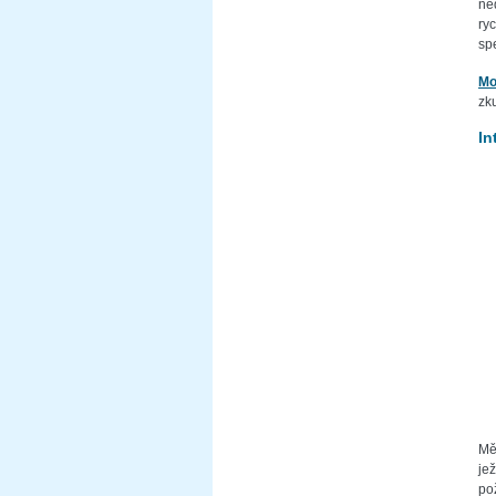
ne
ry
spe
Mo
zk
In
Měř
je
po