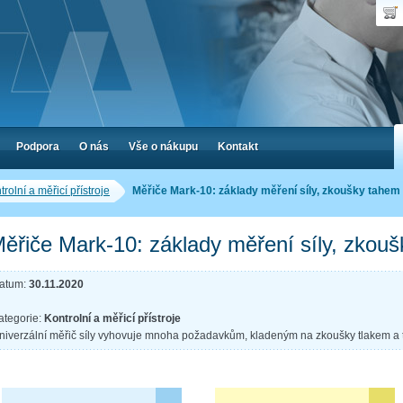
Uživ
Nák
Poč
Hes
Cen
Zap
Podpora
O nás
Vše o nákupu
Kontakt
trolní a měřicí přístroje
Měřiče Mark-10: základy měření síly, zkoušky tahem
ěřiče Mark-10: základy měření síly, zkou
atum:
30.11.2020
|
ategorie:
Kontrolní a měřicí přístroje
niverzální měřič síly vyhovuje mnoha požadavkům, kladeným na zkoušky tlakem a