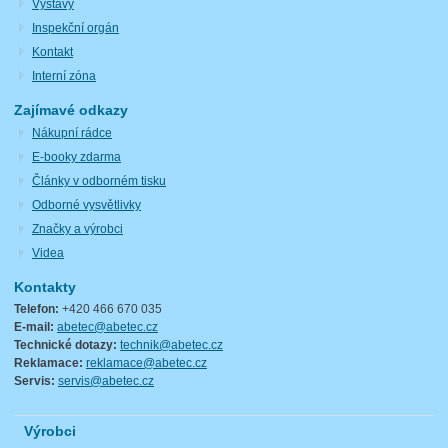
Výstavy
Inspekční orgán
Kontakt
Interní zóna
Zajímavé odkazy
Nákupní rádce
E-booky zdarma
Články v odborném tisku
Odborné vysvětlivky
Značky a výrobci
Videa
Kontakty
Telefon:
+420 466 670 035
E-mail:
abetec@abetec.cz
Technické dotazy:
technik@abetec.cz
Reklamace:
reklamace@abetec.cz
Servis:
servis@abetec.cz
Výrobci