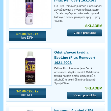
(Flux Remover) 1631-16S
G3 Flux Remover je určen k odstranění
zbytků tavidel a jiných nečistot, které
zůstaly po přepracování nebo opravě
tištěných desek plošných spojů. Sprej
473 ml.
SKLADEM
Více o produktu
678,00 CZK / ks
bez DPH
Odstraňovač tavidla
EcoLine (Flux Remover)
1621-400S
E-Line Flux Remover je určen k
odstranění zbytků tavidel. Odstranění
tavidla na bázi směsi uhlovodíků a
alkoholů je velmi účinné a úsporné.
Sprej 400 ml.
SKLADEM
340,00 CZK / ks
bez DPH
Více o produktu
Isopropyl Alkohol (IPA)