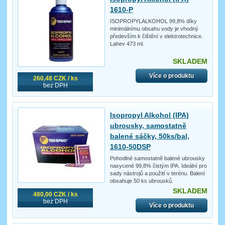
1610-P
ISOPROPYLALKOHOL 99,8% díky
minimálnímu obsahu vody je vhodný
především k čištění v elektrotechnice.
Lahev 473 ml.
SKLADEM
Více o produktu
260,48 CZK / ks
bez DPH
Isopropyl Alkohol (IPA)
ubrousky, samostatně
balené sáčky, 50ks/bal,
1610-50DSP
Pohodlné samostatně balené ubrousky
nasycené 99,8% čistým IPA. Ideální pro
sady nástrojů a použití v terénu. Balení
obsahuje 50 ks ubrousků.
SKLADEM
480,00 CZK / ks
bez DPH
Více o produktu