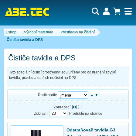
Uživatel:
Nákupní košík je momentálně prázdný.
Eshop
Výrobní materiály
Prostředky na čištění
Počet produktů:
0
Heslo:
Obsah košíku
Čističe tavidla a DPS
Cena celkem:
0,00 CZK
Zapomenuté heslo
Nová registrace
Přihlásit
Čističe tavidla a DPS
Tyto speciální čisticí prostředky jsou určeny pro odstranění zbytků
tavidla, prachu a dalších nečistot na DPS.
Řadit podle
▲
▼
Zobrazení:
Zobrazit
Produktů na stránce
Odstraňovač tavidla G3