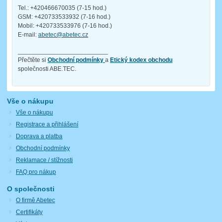
Tel.: +420466670035 (7-15 hod.)
GSM: +420733533932 (7-16 hod.)
Mobil: +420733533976 (7-16 hod.)
E-mail:
abetec@abetec.cz
__________________________
Přečtěte si
Obchodní podmínky
a
Etický kodex obchodu
společnosti ABE.TEC.
Vše o nákupu
Vše o nákupu
Registrace a přihlášení
Doprava a platba
Obchodní podmínky
Reklamace / stížnosti
FAQ pro nákup
O společnosti
O firmě Abetec
Certifikáty