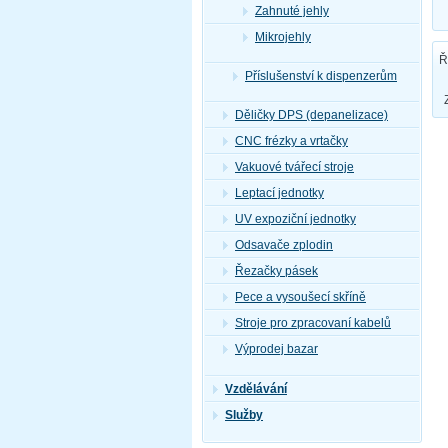
Zahnuté jehly
Mikrojehly
Ř
Příslušenství k dispenzerům
Děličky DPS (depanelizace)
CNC frézky a vrtačky
Vakuové tvářecí stroje
Leptací jednotky
UV expoziční jednotky
Odsavače zplodin
Řezačky pásek
Pece a vysoušecí skříně
Stroje pro zpracovaní kabelů
Výprodej bazar
Vzdělávání
Služby