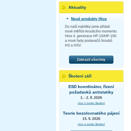
Aktuality
Nové produkty Hios
Do naší nabídky jsme přidali
nové měřiče krouticího momentu
Hios 4. generace HP-10/HP-100
a nové řady podavačů šroubů
HS a HSV.
Zobrazit všechny
Školení září
ESD koordinátor, řízení
požadavků antistatiky
1. - 2. 9. 2026
více o tomto školení
Teorie bezolovnatého pájení
15. 9. 2026
více o tomto školení