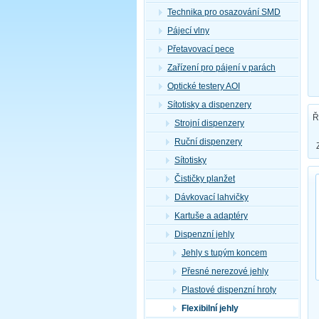
Technika pro osazování SMD
Pájecí vlny
Přetavovací pece
Zařízení pro pájení v parách
Optické testery AOI
Sítotisky a dispenzery
Ř
Strojní dispenzery
Ruční dispenzery
Sítotisky
Čističky planžet
Dávkovací lahvičky
Kartuše a adaptéry
Dispenzní jehly
Jehly s tupým koncem
Přesné nerezové jehly
Plastové dispenzní hroty
Flexibilní jehly