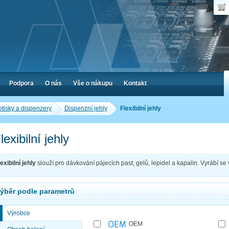
Uživ
Nák
Poč
Hes
Cen
Zap
Podpora
O nás
Vše o nákupu
Kontakt
otisky a dispenzery
Dispenzní jehly
Flexibilní jehly
lexibilní jehly
exibilní jehly
slouží pro dávkování pájecích past, gelů, lepidel a kapalin. Vyrábí s
ýběr podle parametrů
Výrobce
OEM