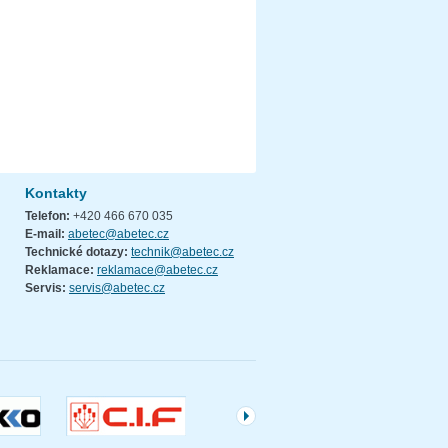
Kontakty
Telefon:
+420 466 670 035
E-mail:
abetec@abetec.cz
Technické dotazy:
technik@abetec.cz
Reklamace:
reklamace@abetec.cz
Servis:
servis@abetec.cz