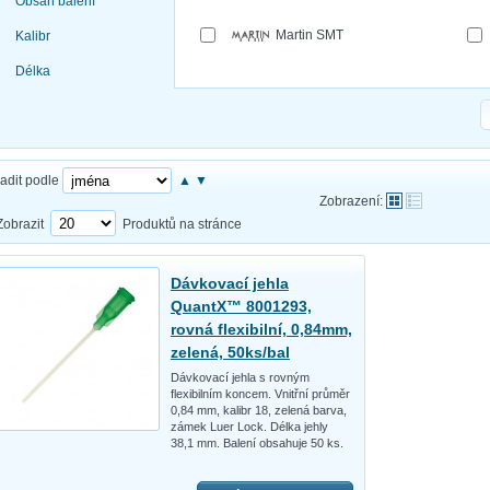
Obsah balení
Martin SMT
Kalibr
Délka
adit podle
▲
▼
Zobrazení:
Zobrazit
Produktů na stránce
Dávkovací jehla
QuantX™ 8001293,
rovná flexibilní, 0,84mm,
zelená, 50ks/bal
Dávkovací jehla s rovným
flexibilním koncem. Vnitřní průměr
0,84 mm, kalibr 18, zelená barva,
zámek Luer Lock. Délka jehly
38,1 mm. Balení obsahuje 50 ks.