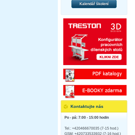
Kalendář školení
Kontaktujte nás
Po - pá: 7:00 - 15:00 hodin
Tel.: +420466670035 (7-15 hod.)
GSM: +420733533932 (7-16 hod.)