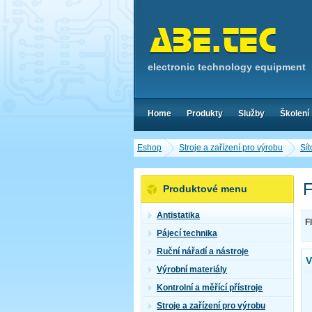
electronic technology equipment
Home
Produkty
Služby
Školení
Eshop
Stroje a zařízení pro výrobu
Sít
F
Produktové menu
Antistatika
Fl
Pájecí technika
Ruční nářadí a nástroje
V
Výrobní materiály
Kontrolní a měřící přístroje
Stroje a zařízení pro výrobu