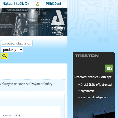
Nákupní košík (0)
Přihlášení
atel:
upní košík je momentálně prázdný.
et produktů:
0
lo:
Obsah košíku
a celkem:
0,00 CZK
omenuté heslo
Nová registrace
Přihlásit
e v různých délkách s různými průměry.
Fisnar