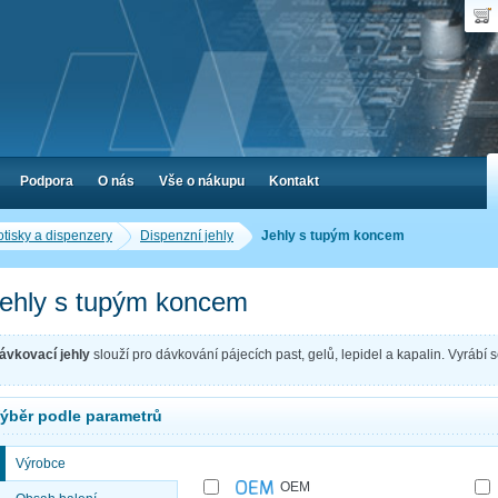
Uživ
Nák
Poč
Hes
Cen
Zap
Podpora
O nás
Vše o nákupu
Kontakt
otisky a dispenzery
Dispenzní jehly
Jehly s tupým koncem
ehly s tupým koncem
ávkovací jehly
slouží pro dávkování pájecích past, gelů, lepidel a kapalin. Vyrábí
ýběr podle parametrů
Výrobce
OEM