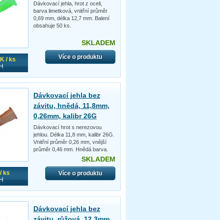
Dávkovací jehla, hrot z oceli,
barva limetková, vnitřní průměr
0,69 mm, délka 12,7 mm. Balení
obsahuje 50 ks.
SKLADEM
Více o produktu
K / ks
H
Dávkovací jehla bez
závitu, hnědá, 11,8mm,
0,26mm, kalibr 26G
Dávkovací hrot s nerezovou
jehlou. Délka 11,8 mm, kalibr 26G.
Vnitřní průměr 0,26 mm, vnější
průměr 0,46 mm. Hnědá barva.
SKLADEM
/ ks
Více o produktu
H
Dávkovací jehla bez
závitu, růžová, 12,3mm,