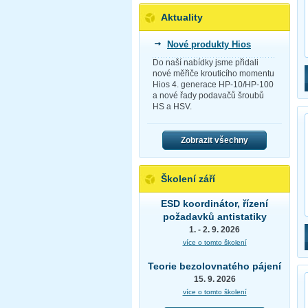
Aktuality
Nové produkty Hios
Do naší nabídky jsme přidali
nové měřiče krouticího momentu
Hios 4. generace HP-10/HP-100
a nové řady podavačů šroubů
HS a HSV.
Zobrazit všechny
Školení září
ESD koordinátor, řízení
požadavků antistatiky
1. - 2. 9. 2026
více o tomto školení
Teorie bezolovnatého pájení
15. 9. 2026
více o tomto školení