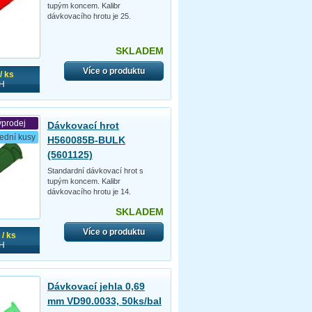
tupým koncem. Kalibr
dávkovacího hrotu je 25.
SKLADEM
Více o produktu
/ ks
H
ýprodej
Dávkovací hrot
ední kusy
H560085B-BULK
(5601125)
Standardní dávkovací hrot s
tupým koncem. Kalibr
dávkovacího hrotu je 14.
SKLADEM
Více o produktu
/ ks
H
Dávkovací jehla 0,69
mm VD90.0033, 50ks/bal