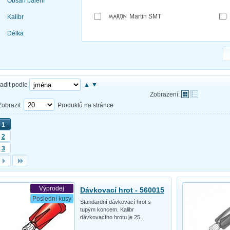
Obsah balení
Martin SMT
Kalibr
Délka
adit podle
▲
▼
Zobrazení:
Zobrazit
Produktů na stránce
1
2
3
Výprodej
Dávkovací hrot - 560015
Poslední kusy
Standardní dávkovací hrot s
tupým koncem. Kalibr
dávkovacího hrotu je 25.