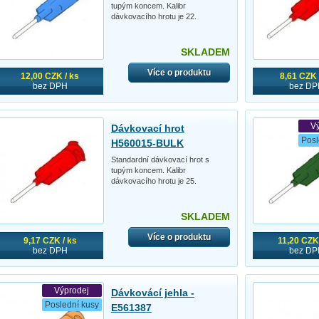
tupým koncem. Kalibr
dávkovacího hrotu je 22.
SKLADEM
Více o produktu
12,00 CZK / ks
8,61 CZK 
bez DPH
bez DP
V
Dávkovací hrot
Posl
H560015-BULK
Standardní dávkovací hrot s
tupým koncem. Kalibr
dávkovacího hrotu je 25.
SKLADEM
Více o produktu
9,17 CZK / ks
11,20 CZK 
bez DPH
bez DP
Výprodej
Dávkovácí jehla -
Poslední kusy
E561387