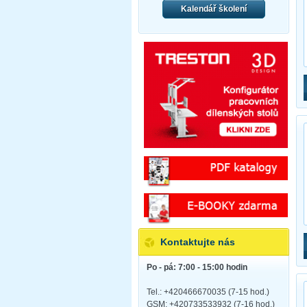
Kalendář školení
Kontaktujte nás
Po - pá: 7:00 - 15:00 hodin
Tel.: +420466670035 (7-15 hod.)
GSM: +420733533932 (7-16 hod.)