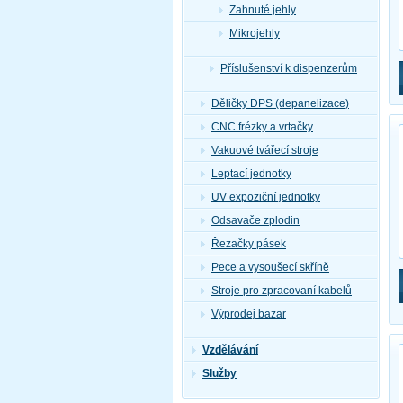
Zahnuté jehly
Mikrojehly
Příslušenství k dispenzerům
Děličky DPS (depanelizace)
CNC frézky a vrtačky
Vakuové tvářecí stroje
Leptací jednotky
UV expoziční jednotky
Odsavače zplodin
Řezačky pásek
Pece a vysoušecí skříně
Stroje pro zpracovaní kabelů
Výprodej bazar
Vzdělávání
Služby