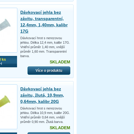
Dávkovací jehla bez
závitu, transparentní,
12,4mm, 1,40mm, kalibr
17G
Dávkovací hrot s nerezovou
jehlou. Délka 12,4 mm, kalibr 17G.
Vnitřní průměr 1,40 mm, vnější
průměr 1,60 mm. Transparentní
barva.
/ ks
SKLADEM
H
Více o produktu
Dávkovací jehla bez
závitu, žlutá, 10,9mm,
0,64mm, kalibr 20G
Dávkovací hrot s nerezovou
jehlou. Délka 10,9 mm, kalibr 20G.
Vnitřní průměr 0,64 mm, vnější
průměr 0,90 mm. Žlutá barva.
SKLADEM