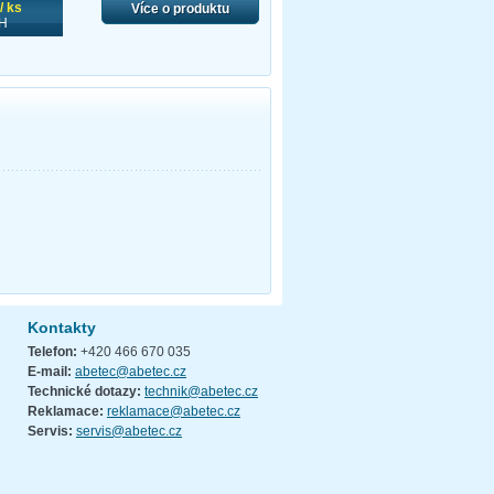
/ ks
Více o produktu
H
Kontakty
Telefon:
+420 466 670 035
E-mail:
abetec@abetec.cz
Technické dotazy:
technik@abetec.cz
Reklamace:
reklamace@abetec.cz
Servis:
servis@abetec.cz