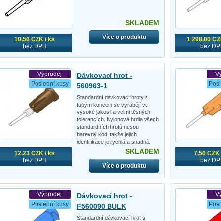
SKLADEM
Více o produktu
10,56 CZK / ks
1 298,00 CZK
bez DPH
bez DP
Výprodej
V
Dávkovací hrot -
Poslední kusy
Posl
560963-1
Standardní dávkovací hroty s
tupým koncem se vyrábějí ve
vysoké jakosti a velmi těsných
tolerancích. Nylonová hrdla všech
standardních hrotů nesou
barevný kód, takže jejich
identifikace je rychlá a snadná.
SKLADEM
12,23 CZK / ks
7,50 CZK 
bez DPH
bez DP
Více o produktu
Výprodej
V
Dávkovací hrot -
Poslední kusy
Posl
F560090 BULK
Standardní dávkovací hrot s