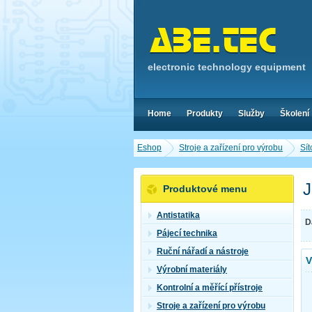
electronic technology equipment
Home
Produkty
Služby
Školení
Eshop
Stroje a zařízení pro výrobu
Sít
J
Produktové menu
Antistatika
D
Pájecí technika
Ruční nářadí a nástroje
V
Výrobní materiály
Kontrolní a měřící přístroje
Stroje a zařízení pro výrobu