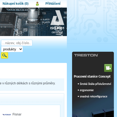
Nákupní košík (0)
Přihlášení
atel:
upní košík je momentálně prázdný.
et produktů:
0
lo:
Obsah košíku
a celkem:
0,00 CZK
omenuté heslo
Nová registrace
Přihlásit
 se v různých délkách s různými průměry.
Fisnar