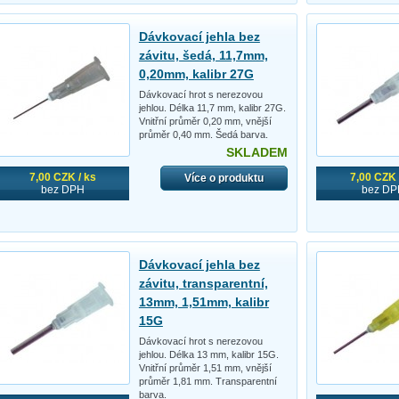
Dávkovací jehla bez
závitu, šedá, 11,7mm,
0,20mm, kalibr 27G
Dávkovací hrot s nerezovou
jehlou. Délka 11,7 mm, kalibr 27G.
Vnitřní průměr 0,20 mm, vnější
průměr 0,40 mm. Šedá barva.
SKLADEM
7,00 CZK / ks
7,00 CZK 
Více o produktu
bez DPH
bez DP
Dávkovací jehla bez
závitu, transparentní,
13mm, 1,51mm, kalibr
15G
Dávkovací hrot s nerezovou
jehlou. Délka 13 mm, kalibr 15G.
Vnitřní průměr 1,51 mm, vnější
průměr 1,81 mm. Transparentní
barva.