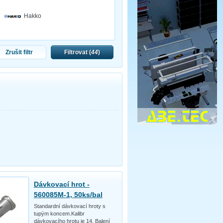
Hakko
Zrušit filtr
Filtrovat (
44
)
Dávkovací hrot -
560085M-1, 50ks/bal
Standardní dávkovací hroty s
tupým koncem.Kalibr
dávkovacího hrotu je 14. Balení