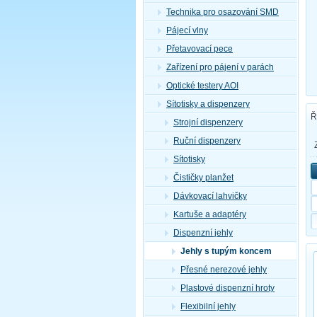
Technika pro osazování SMD
Pájecí vlny
Přetavovací pece
Zařízení pro pájení v parách
Optické testery AOI
Sítotisky a dispenzery
Ř
Strojní dispenzery
Ruční dispenzery
Sítotisky
Čističky planžet
Dávkovací lahvičky
Kartuše a adaptéry
Dispenzní jehly
Jehly s tupým koncem
Přesné nerezové jehly
Plastové dispenzní hroty
Flexibilní jehly