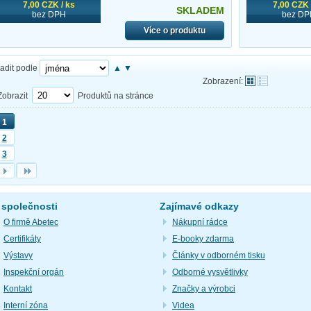
7,00 CZK / ks
7,00 CZK 
SKLADEM
bez DPH
bez DP
Více o produktu
adit podle
▲
▼
Zobrazení:
Zobrazit
Produktů na stránce
1
2
3
 společnosti
Zajímavé odkazy
O firmě Abetec
Nákupní rádce
Certifikáty
E-booky zdarma
Výstavy
Články v odborném tisku
Inspekční orgán
Odborné vysvětlivky
Kontakt
Značky a výrobci
Interní zóna
Videa