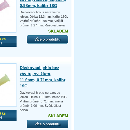
0,98mm, kalibr 18G
Dávkovací hrot s nerezovou
jehlou. Délka 12,3 mm, kalibr 18G.
Vnitřní průměr 0,98 mm, vnější
průměr 1,27 mm. Růžová barva.
SKLADEM
/ ks
Více o produktu
H
Dávkovací jehla bez
závitu, sv. žlutá,
11,9mm, 0,71mm, kalibr
19G
Dávkovací hrot s nerezovou
jehlou. Délka 11,9 mm, kalibr 19G.
Vnitřní průměr 0,71 mm, vnější
průměr 1,06 mm. Světle žlutá
barva.
/ ks
SKLADEM
H
Více o produktu