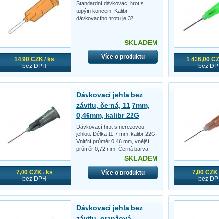
Standardní dávkovací hrot s
tupým koncem. Kalibr
dávkovacího hrotu je 32.
SKLADEM
Více o produktu
14,90 CZK / ks
1 436,00 CZ
bez DPH
bez DP
Dávkovací jehla bez
závitu, černá, 11,7mm,
0,46mm, kalibr 22G
Dávkovací hrot s nerezovou
jehlou. Délka 11,7 mm, kalibr 22G.
Vnitřní průměr 0,46 mm, vnější
průměr 0,72 mm. Černá barva.
SKLADEM
7,00 CZK / ks
7,00 CZK 
Více o produktu
bez DPH
bez DP
Dávkovací jehla bez
závitu, oranžová,