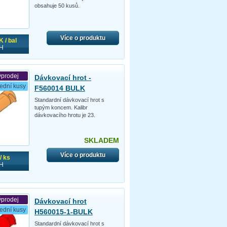
obsahuje 50 kusů.
Více o produktu
 / bal
H
ýprodej
Dávkovací hrot -
ední kusy
F560014 BULK
Standardní dávkovací hrot s
tupým koncem. Kalibr
dávkovacího hrotu je 23.
SKLADEM
Více o produktu
/ ks
H
ýprodej
Dávkovací hrot
ední kusy
H560015-1-BULK
Standardní dávkovací hrot s