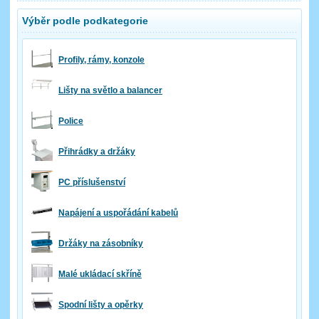
Výběr podle podkategorie
Profily, rámy, konzole
Lišty na světlo a balancer
Police
Přihrádky a držáky
PC příslušenství
Napájení a uspořádání kabelů
Držáky na zásobníky
Malé ukládací skříně
Spodní lišty a opěrky