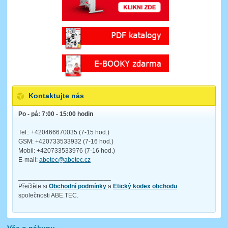
Kontaktujte nás
Po - pá: 7:00 - 15:00 hodin
Tel.: +420466670035 (7-15 hod.)
GSM: +420733533932 (7-16 hod.)
Mobil: +420733533976 (7-16 hod.)
E-mail:
abetec@abetec.cz
__________________________
Přečtěte si
Obchodní podmínky
a
Etický kodex obchodu
společnosti ABE.TEC.