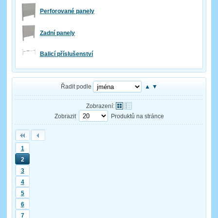
Perforované panely
Zadní panely
Balicí příslušenství
Řadit podle
▲
▼
Zobrazení:
Zobrazit
Produktů na stránce
1
2
3
4
5
6
7