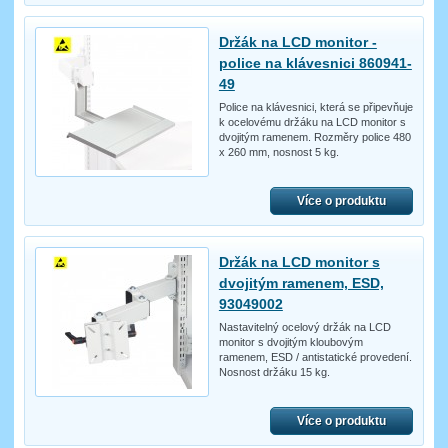
Držák na LCD monitor -
police na klávesnici 860941-
49
Police na klávesnici, která se připevňuje
k ocelovému držáku na LCD monitor s
dvojitým ramenem. Rozměry police 480
x 260 mm, nosnost 5 kg.
Více o produktu
Držák na LCD monitor s
dvojitým ramenem, ESD,
93049002
Nastavitelný ocelový držák na LCD
monitor s dvojitým kloubovým
ramenem, ESD / antistatické provedení.
Nosnost držáku 15 kg.
Více o produktu