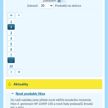
Zobrazení:
Zobrazit
Produktů na stránce
1
2
3
4
5
6
7
…
14
Aktuality
Nové produkty Hios
Do naší nabídky jsme přidali nové měřiče krouticího momentu
Hios 4. generace HP-10/HP-100 a nové řady podavačů šroubů
HS a HSV.