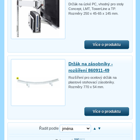
Držák na úzké PC, vhodný pro stoly
Concept, LMT, TowerLine a TP.
Rozměry 250 x 45-65 x 145 mm.
Více o produktu
Držák na zásobníky -
rozšíření 860911-49
Rozšíření pro ocelový držák na
plastové stohovací zásobníky.
Rozměry 770 x 54 mm.
Více o produktu
Řadit podle
▲
▼