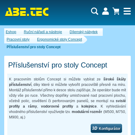
Uživatel:
Nákupní košík je momentálně prázdný.
Eshop
Ruční nářadí a nástroje
Dílenský nábytek
Počet produktů:
0
Heslo:
Obsah košíku
Pracovní stoly
Ergonomické stoly Concept
Cena celkem:
0,00 CZK
Příslušenství pro stoly Concept
Zapomenuté heslo
Nová registrace
Přihlásit
Příslušenství pro stoly Concept
K pracovním stolům Concept si můžete vybírat ze
široké škály
příslušenství
, díky které si můžete vytvořit pracoviště přesně na míru.
Montáž příslušenství přímo k desce stolu zajišťuje, že operátor bude mít
vždy vše po ruce. Všechny doplňky umisťované nad pracovní plochu,
včetně polic, osvětlení či perforovaným panelů, se montují na
svislé
profily a rámy
,
vodorovné profily
a
kolejnice
. K vyhledávání
vhodného příslušenství využívejte tzv.
modulární rozměr
(M500, M750,
M900, aj.)
Konfigurátor