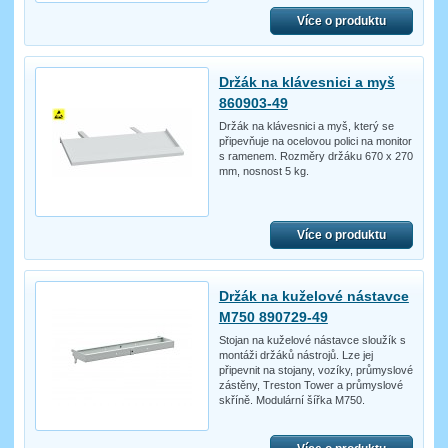
Více o produktu
Držák na klávesnici a myš
860903-49
Držák na klávesnici a myš, který se
připevňuje na ocelovou polici na monitor
s ramenem. Rozměry držáku 670 x 270
mm, nosnost 5 kg.
Více o produktu
Držák na kuželové nástavce
M750 890729-49
Stojan na kuželové nástavce sloužík s
montáži držáků nástrojů. Lze jej
připevnit na stojany, vozíky, průmyslové
zástěny, Treston Tower a průmyslové
skříně. Modulární šířka M750.