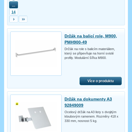
…
14
Držák na balicí role, M900,
PMH900-49
Držák na role s balicím materiálem,
který se připevňuje na horní svislé
profily. Modulární šířka M900.
Více o produktu
Držák na dokumenty A3
92849009
Ocelový držák na A3 listy s dvojitým
kloubovým ramenem. Rozměry 418 x
330 mm, nosnost 5 kg.