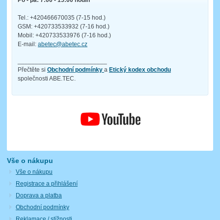
Po - pá: 7:00 - 15:00 hodin
Tel.: +420466670035 (7-15 hod.)
GSM: +420733533932 (7-16 hod.)
Mobil: +420733533976 (7-16 hod.)
E-mail:
abetec@abetec.cz
__________________________
Přečtěte si
Obchodní podmínky
a
Etický kodex obchodu
společnosti ABE.TEC.
Vše o nákupu
Vše o nákupu
Registrace a přihlášení
Doprava a platba
Obchodní podmínky
Reklamace / stížnosti