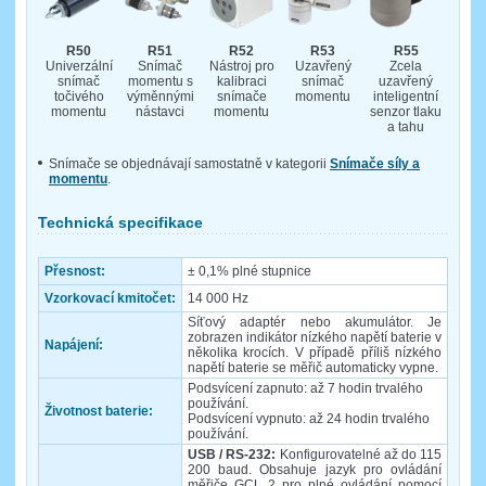
R50
R51
R52
R53
R55
Univerzální
Snímač
Nástroj pro
Uzavřený
Zcela
snímač
momentu s
kalibraci
snímač
uzavřený
točivého
výměnnými
snímače
momentu
inteligentní
momentu
nástavci
momentu
senzor tlaku
a tahu
Snímače se objednávají samostatně v kategorii
Snímače síly a
momentu
.
Technická specifikace
Přesnost:
± 0,1% plné stupnice
Vzorkovací kmitočet:
14 000 Hz
Síťový adaptér nebo akumulátor. Je
zobrazen indikátor nízkého napětí baterie v
Napájení:
několika krocích. V případě příliš nízkého
napětí baterie se měřič automaticky vypne.
Podsvícení zapnuto: až 7 hodin trvalého
používání.
Životnost baterie:
Podsvícení vypnuto: až 24 hodin trvalého
používání.
USB / RS-232:
Konfigurovatelné až do 115
200 baud. Obsahuje jazyk pro ovládání
měřiče GCL 2 pro plné ovládání pomocí