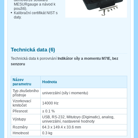
demoverze softwaru
MESURgauge a návod k
použití).
Kalibrační certifikát NIST s
daty.
Technická data (6)
Technická data k porovnání
Indikátor síly a momentu M7IE, bez
senzoru
Název
Hodnota
parametru
Typ zkušebního
univerzální (síly i momentu)
přístroje
Vzorkovací
14000 Hz
kmitočet
Přesnost
± 0.1 %
USB, RS-232, Mitutoyo (Digimatic), analog,
Výstupy
univerzální, nastavené hodnoty
Rozměry
64.3 x 149.4 x 33.6 mm
Hmotnost
0.3 kg