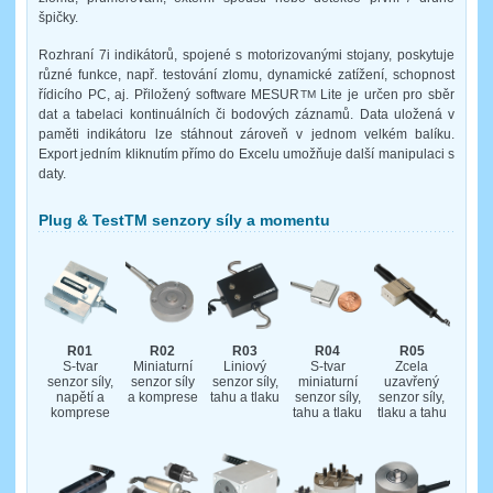
špičky.
Rozhraní 7i indikátorů, spojené s motorizovanými stojany, poskytuje
různé funkce, např. testování zlomu, dynamické zatížení, schopnost
řídicího PC, aj. Přiložený software MESUR
Lite je určen pro sběr
TM
dat a tabelaci kontinuálních či bodových záznamů. Data uložená v
paměti indikátoru lze stáhnout zároveň v jednom velkém balíku.
Export jedním kliknutím přímo do Excelu umožňuje další manipulaci s
daty.
Plug & TestTM senzory síly a momentu
R01
R02
R03
R04
R05
S-tvar
Miniaturní
Liniový
S-tvar
Zcela
senzor síly,
senzor síly
senzor síly,
miniaturní
uzavřený
napětí a
a komprese
tahu a tlaku
senzor síly,
senzor síly,
komprese
tahu a tlaku
tlaku a tahu