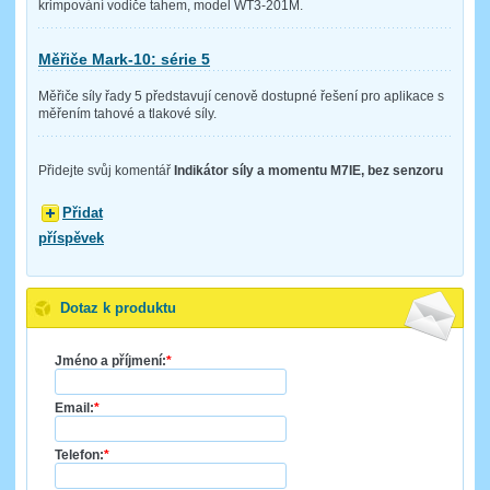
krimpování vodiče tahem, model WT3-201M.
Měřiče Mark-10: série 5
Měřiče síly řady 5 představují cenově dostupné řešení pro aplikace s
měřením tahové a tlakové síly.
Přidejte svůj komentář
Indikátor síly a momentu M7IE, bez senzoru
Přidat
příspěvek
Dotaz k produktu
Jméno a příjmení:
*
Email:
*
Telefon:
*