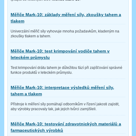
Měřiče Mark-10: základy měření síly, zkoušky tahem a
tlakem
Univerzální měřič síly vyhovuje mnoha požadavkům, kladeným na
zkoušky tlakem a tahem.
Měřiče Mark-10: test krimpování vodiče tahem v
leteckém průmyslu
Test krimpování drátu tahem je důležitou fází při zajišťování správné
funkce produktů v leteckém průmyslu.
Měřiče Mark-10: interpretace výsledků měření síly,
tahem a tlakem
Přístroje k měření síly pomáhají odborníkům v řízení jakosti zajistit,
aby výrobky pracovaly tak, jak jejich tvůrci zamýšleli.
Měřiče Mark-10: testování zdravotnických materiálů a
farmaceutických výrobků