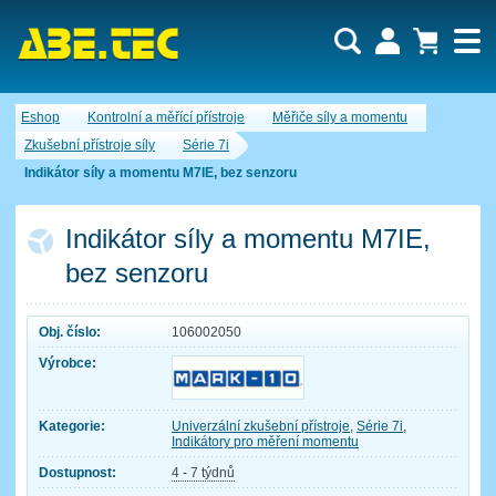
Uživatel:
Nákupní košík je momentálně prázdný.
Eshop
Kontrolní a měřící přístroje
Měřiče síly a momentu
Počet produktů:
0
Heslo:
Obsah košíku
Zkušební přístroje síly
Série 7i
Cena celkem:
0,00 CZK
Indikátor síly a momentu M7IE, bez senzoru
Zapomenuté heslo
Nová registrace
Přihlásit
Indikátor síly a momentu M7IE,
bez senzoru
Obj. číslo:
106002050
Výrobce:
Kategorie:
Univerzální zkušební přístroje
,
Série 7i
,
Indikátory pro měření momentu
Dostupnost:
4 - 7 týdnů