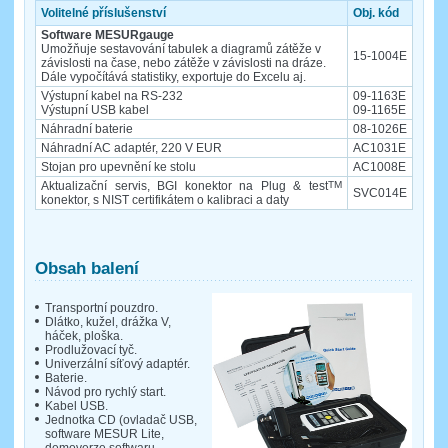
Volitelné příslušenství
Obj. kód
Software MESURgauge
Umožňuje sestavování tabulek a diagramů zátěže v
15-1004E
závislosti na čase, nebo zátěže v závislosti na dráze.
Dále vypočítává statistiky, exportuje do Excelu aj.
Výstupní kabel na RS-232
09-1163E
Výstupní USB kabel
09-1165E
Náhradní baterie
08-1026E
Náhradní AC adaptér, 220 V EUR
AC1031E
Stojan pro upevnění ke stolu
AC1008E
Aktualizační servis, BGI konektor na Plug & test
TM
SVC014E
konektor, s NIST certifikátem o kalibraci a daty
Obsah balení
Transportní pouzdro.
Dlátko, kužel, drážka V,
háček, ploška.
Prodlužovací tyč.
Univerzální síťový adaptér.
Baterie.
Návod pro rychlý start.
Kabel USB.
Jednotka CD (ovladač USB,
software MESUR Lite,