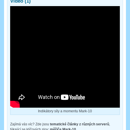
Video (1)
Indikátory síly a momentu Mark-10
Zajímá vás víc? Zde jsou
tematické články z různých serverů
,
týkající se klíčových slov:
měřiče Mark-10
.