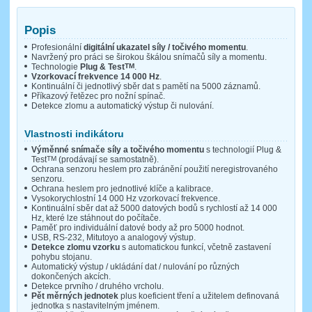
Popis
Profesionální
digitální ukazatel síly / točivého momentu
.
Navržený pro práci se širokou škálou snímačů síly a momentu.
Technologie
Plug & Test
TM
.
Vzorkovací frekvence 14 000 Hz
.
Kontinuální či jednotlivý sběr dat s pamětí na 5000 záznamů.
Příkazový řetězec pro nožní spínač.
Detekce zlomu a automatický výstup či nulování.
Vlastnosti indikátoru
Výměnné snímače síly a točivého momentu
s technologií Plug &
Test
TM
(prodávají se samostatně).
Ochrana senzoru heslem pro zabránění použití neregistrovaného
senzoru.
Ochrana heslem pro jednotlivé klíče a kalibrace.
Vysokorychlostní 14 000 Hz vzorkovací frekvence.
Kontinuální sběr dat až 5000 datových bodů s rychlostí až 14 000
Hz, které lze stáhnout do počítače.
Paměť pro individuální datové body až pro 5000 hodnot.
USB, RS-232, Mitutoyo a analogový výstup.
Detekce zlomu vzorku
s automatickou funkcí, včetně zastavení
pohybu stojanu.
Automatický výstup / ukládání dat / nulování po různých
dokončených akcích.
Detekce prvního / druhého vrcholu.
Pět měrných jednotek
plus koeficient tření a užitelem definovaná
jednotka s nastavitelným jménem.