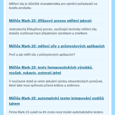
Měření síly je důležitá charakteristika pro splnění požadavků na
kvalitu produktu.
Měřiče Mark-10: třífázový proces měření jakosti
Jednoduchý třístupňový proces, využívající techniky měření síly,
dokáže rozlišovat mezi přijatelným výrobkem a zmetkem.
Měřiče Mark-10: měření síly v průmyslových aplikacích
Proč a jak měřit sílu v průmyslových aplikacích?
Měřiče Mark-10: testy farmaceutických výrobků,
roušek, rukavic, ostrosti jehel
V současné době je velmi aktuální výroba zdravotnických pomůcek,
které také musí splňovat určená kritéria a směrnice.
Měřiče Mark-10: automatický tester krimpování vodičů
tahem
Firma Mark-10 uvádí na trh zcela nový model automatického testeru