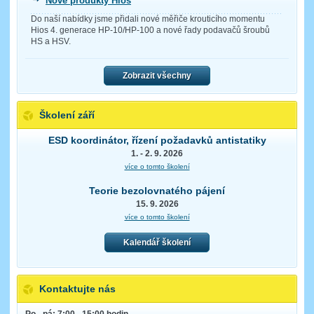
Nové produkty Hios
Do naší nabídky jsme přidali nové měřiče krouticího momentu
Hios 4. generace HP-10/HP-100 a nové řady podavačů šroubů
HS a HSV.
Zobrazit všechny
Školení září
ESD koordinátor, řízení požadavků antistatiky
1. - 2. 9. 2026
více o tomto školení
Teorie bezolovnatého pájení
15. 9. 2026
více o tomto školení
Kalendář školení
Kontaktujte nás