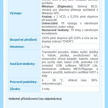
počítače.
Mitutoyo (Digimatic):
Sériový BCD,
vhodný pro všechny přístroje slučitelné s
Výstupy:
Mitutoyo SPC.
Analog:
± 1 VCD, ± 0,25% plné stupnice
při kapacitě.
Univerzální:
Tři výstupy s otevřeným
konektorem, jeden vstup.
Nastavené hodnoty:
Tři linky s otevřeným
konektorem.
150% plné stupnice (při 110% a více se na
Bezpečné přetížení:
displeji zobrazí "OVER").
Hmotnost:
0,3 kg
Transportní pouzdro, dlátko, kužel, drážka
V, háček, ploška, prodlužovací tyč,
univerzální síťový adaptér, baterie, návod
pro rychlý start, kabel USB, jednotka CD
Součásti dodávky:
(ovladač USB, software MESUR Lite,
demoverze softwaru MESURgauge, a
návod k použití), kalibrační certifikát NIST s
daty.
4 - 38 °C, vlhkost max. 96%,
Pracovní podmínky:
nekondenzující
Záruka:
3 roky
Volitelné příslušenství (na objednávku):