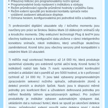
Příkazový řetězec pro programovatelný nožní spínač.
Programovatelné body nastavení s indikátory a výstupy.
Režim průměrování vypočte průměrné hodnoty v průběhu času.
Režim externí spouště pro testování kontaktu spínače nebo
vzdálené zastavení aktualizace displeje.
Ochrana heslem, konfigurovatelná pro jednotlivé klíče a kalibrace.
7i profesionální digitální ukazatele síly / točivého momentu jsou
navrženy pro práci se širokou škálou Mark-10 dálkových snímačů síly
a krouticího momentu. Díky exkluzivní technologii Plug & test
jsou
TM
všechny kalibrace a konfigurační data uložena v rámci inteligentního
konektoru snímače, nikoli indikátoru, který umožňuje skutečnou
zaměnitelnost. Kromě toho jsou všechny senzory plně kompatibilní s
ostatními Mark-10 ukazateli.
7i měřiče mají vzorkovací frekvenci až 14 000 Hz, která produkuje
spolehlivé výsledky pro extrémně rychlé akční testy. Kromě funkcí 5i
indikátorů nabízí tato řada 7i navíc vysokorychlostní kontinuální
snímání a ukládání dat s pamětí až pro 5000 hodnot, a to s pořizovací
rychlostí až 14 000 Hz. 7i jsou také vybaveny programovatelným
zpracováním sekvencí nožního spínače, odhalováním zlomů a
detekcí prvních a druhých špiček. Navíc jsou k dispozici měrné
jednotky pro koeficient tření a uživatelem definovaná jednotka pro
měření flexibility během specializovaných aplikací. Pro zvýšení
produktivity je indikátor vybaven automatickým výstupem dat,
ukládáním dat a nulovací funkcí, která se spustí po ukončení detekce
zlomu, průměrování, externí spoušti nebo detekce první / druhé