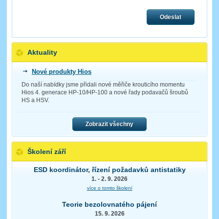
Odeslat
Aktuality
Nové produkty Hios
Do naší nabídky jsme přidali nové měřiče krouticího momentu
Hios 4. generace HP-10/HP-100 a nové řady podavačů šroubů
HS a HSV.
Zobrazit všechny
Školení září
ESD koordinátor, řízení požadavků antistatiky
1. - 2. 9. 2026
více o tomto školení
Teorie bezolovnatého pájení
15. 9. 2026