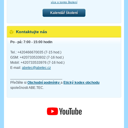
více o tomto školení
Kalendář školení
Kontaktujte nás
Po - pá: 7:00 - 15:00 hodin
Tel.: +420466670035 (7-15 hod.)
GSM: +420733533932 (7-16 hod.)
Mobil: +420733533976 (7-16 hod.)
E-mail:
abetec@abetec.cz
__________________________
Přečtěte si
Obchodní podmínky
a
Etický kodex obchodu
společnosti ABE.TEC.