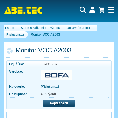
Uživatel:
Nákupní košík je momentálně prázdný.
Eshop
Stroje a zařízení pro výrobu
Odsavače zplodin
Počet produktů:
0
Heslo:
Obsah košíku
Příslušenství
Monitor VOC A2003
Cena celkem:
0,00 CZK
Zapomenuté heslo
Nová registrace
Přihlásit
Monitor VOC A2003
Obj. číslo:
102001707
Výrobce:
Kategorie:
Příslušenství
Dostupnost:
4 - 5 týdnů
Poptat cenu