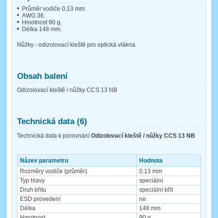
Průměr vodiče 0,13 mm.
AWG 36.
Hmotnost 90 g.
Délka 148 mm.
Nůžky - odizolovací kleště pro optická vlákna.
Obsah balení
Odizolovací kleště / nůžky CCS 13 NB
Technická data (6)
Technická data k porovnání
Odizolovací kleště / nůžky CCS 13 NB
Název parametru
Hodnota
Rozměry vodiče (průměr)
0.13 mm
Typ hlavy
speciální
Druh břitu
speciální břit
ESD provedení
ne
Délka
148 mm
Hmotnost
90 g