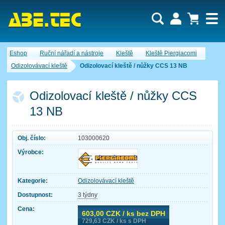
Uživatel:
Nákupní košík je momentálně prázdný.
Eshop
Ruční nářadí a nástroje
Kleště
Kleště Piergiacomi
Počet produktů:
0
Heslo:
Obsah košíku
Odizolovávací kleště
Odizolovací kleště / nůžky CCS 13 NB
Cena celkem:
0,00 CZK
Zapomenuté heslo
Nová registrace
Přihlásit
Odizolovací kleště / nůžky CCS
13 NB
Obj. číslo:
103000620
Výrobce:
Kategorie:
Odizolovávací kleště
Dostupnost:
3 týdny
Cena:
603,00
CZK / ks bez DPH
729,63
CZK / ks s DPH