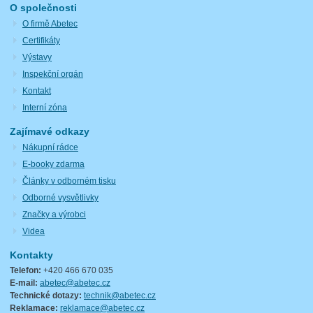
O společnosti
O firmě Abetec
Certifikáty
Výstavy
Inspekční orgán
Kontakt
Interní zóna
Zajímavé odkazy
Nákupní rádce
E-booky zdarma
Články v odborném tisku
Odborné vysvětlivky
Značky a výrobci
Videa
Kontakty
Telefon:
+420 466 670 035
E-mail:
abetec@abetec.cz
Technické dotazy:
technik@abetec.cz
Reklamace:
reklamace@abetec.cz