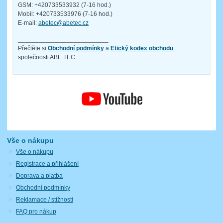
GSM: +420733533932 (7-16 hod.)
Mobil: +420733533976 (7-16 hod.)
E-mail:
abetec@abetec.cz
__________________________
Přečtěte si
Obchodní podmínky
a
Etický kodex obchodu
společnosti ABE.TEC.
Vše o nákupu
Vše o nákupu
Registrace a přihlášení
Doprava a platba
Obchodní podmínky
Reklamace / stížnosti
FAQ pro nákup