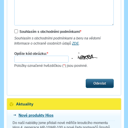
Souhlasím s obchodními podmínkami
*
Souhlasím s obchodními podmínkami a beru na vědomí
Informace o ochraně osobních údajů
ZDE
.
Opište kód obrázku:
*
Položky označené hvězdičkou (
*
) jsou povinné.
Odeslat
Aktuality
Nové produkty Hios
Do naší nabídky jsme přidali nové měřiče krouticího momentu
Hios 4. generace HP-10/HP-100 a nové řady podavačů šroubů