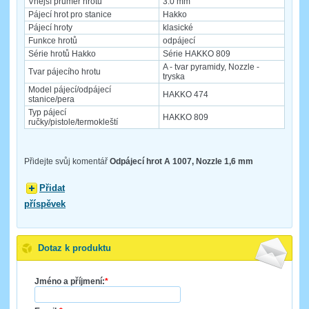
Vnější průměr hrotu
3.0 mm
Pájecí hrot pro stanice
Hakko
Pájecí hroty
klasické
Funkce hrotů
odpájecí
Série hrotů Hakko
Série HAKKO 809
A - tvar pyramidy, Nozzle -
Tvar pájecího hrotu
tryska
Model pájecí/odpájecí
HAKKO 474
stanice/pera
Typ pájecí
HAKKO 809
ručky/pistole/termokleští
Přidejte svůj komentář
Odpájecí hrot A 1007, Nozzle 1,6 mm
Přidat
příspěvek
Dotaz k produktu
Jméno a příjmení:
*