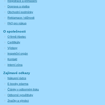
Registrace a přihlášení
Doprava a platba
Obchodní podmínky
Reklamace / stížnosti
FAQ pro nákup
O společnosti
O firmě Abetec
Certifikáty
Výstavy
Inspekční orgán
Kontakt
Interní zóna
Zajímavé odkazy
Nákupní rádce
E-booky zdarma
Články v odborném tisku
Odborné vysvětlivky
Značky a výrobci