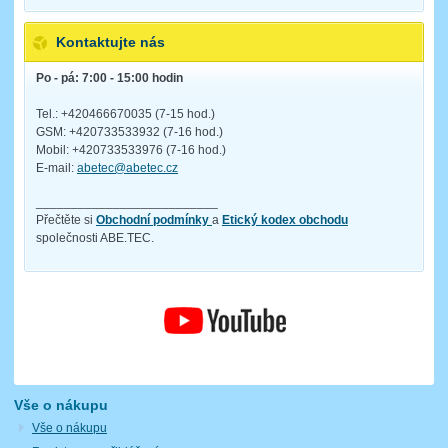
Kontaktujte nás
Po - pá: 7:00 - 15:00 hodin
Tel.: +420466670035 (7-15 hod.)
GSM: +420733533932 (7-16 hod.)
Mobil: +420733533976 (7-16 hod.)
E-mail:
abetec@abetec.cz
__________________________
Přečtěte si
Obchodní podmínky
a
Etický kodex obchodu
společnosti ABE.TEC.
Vše o nákupu
Vše o nákupu