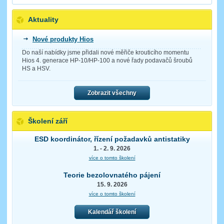
Aktuality
Nové produkty Hios
Do naší nabídky jsme přidali nové měřiče krouticího momentu
Hios 4. generace HP-10/HP-100 a nové řady podavačů šroubů
HS a HSV.
Zobrazit všechny
Školení září
ESD koordinátor, řízení požadavků antistatiky
1. - 2. 9. 2026
více o tomto školení
Teorie bezolovnatého pájení
15. 9. 2026
více o tomto školení
Kalendář školení