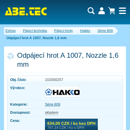
Uživatel:
Nákupní košík je momentálně prázdný.
Eshop
Pájecí technika
Pájecí hroty
Hakko
Série 809
Počet produktů:
0
Heslo:
Obsah košíku
Odpájecí hrot A 1007, Nozzle 1,6 mm
Cena celkem:
0,00 CZK
Zapomenuté heslo
Nová registrace
Přihlásit
Odpájecí hrot A 1007, Nozzle 1,6
mm
Obj. číslo:
102000257
Výrobce:
Kategorie:
Série 809
Dostupnost:
skladem
Cena:
634,00
CZK / ks bez DPH
767,14
CZK / ks s DPH