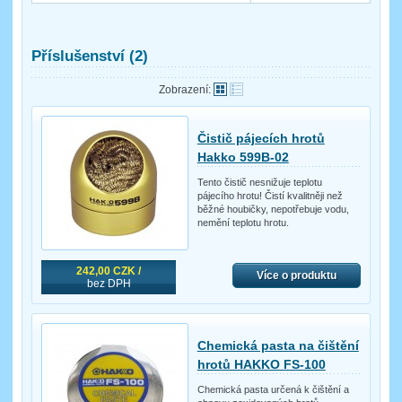
Příslušenství (2)
Zobrazení:
Čistič pájecích hrotů
Hakko 599B-02
Tento čistič nesnižuje teplotu
pájecího hrotu! Čistí kvalitněji než
běžné houbičky, nepotřebuje vodu,
nemění teplotu hrotu.
242,00 CZK /
Více o produktu
bez DPH
Chemická pasta na čištění
hrotů HAKKO FS-100
Chemická pasta určená k čištění a