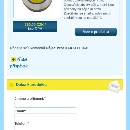
obnovu zoxidovaných hrotů.
Odstraňuje zbytky pájky, které jsou
přilepeny na pájecím hrotu.
Znečištění se snadno odstraní při
zahřátí hrotu na cca 330°C.
250,00 CZK /
bez DPH
Více o produktu
Přidejte svůj komentář
Pájecí hrot HAKKO T34-B
Přidat
příspěvek
Dotaz k produktu
Jméno a příjmení:
*
Email:
*
Telefon:
*