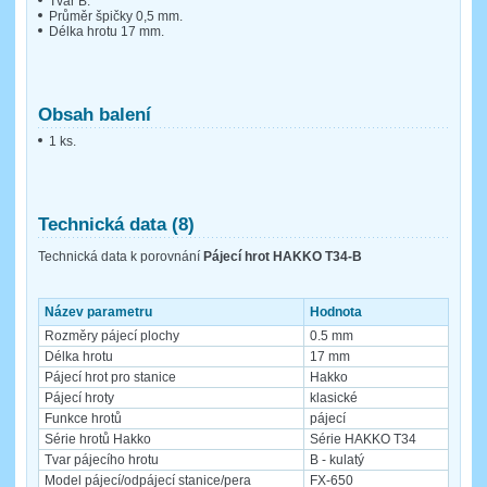
Tvar B.
Průměr špičky 0,5 mm.
Délka hrotu 17 mm.
Obsah balení
1 ks.
Technická data (8)
Technická data k porovnání
Pájecí hrot HAKKO T34-B
Název parametru
Hodnota
Rozměry pájecí plochy
0.5 mm
Délka hrotu
17 mm
Pájecí hrot pro stanice
Hakko
Pájecí hroty
klasické
Funkce hrotů
pájecí
Série hrotů Hakko
Série HAKKO T34
Tvar pájecího hrotu
B - kulatý
Model pájecí/odpájecí stanice/pera
FX-650