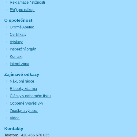
Reklamace / stížnosti
FAQ pro nákup
O společnosti
O firmě Abetec
Certifikáty
Výstavy
Inspekční orgán
Kontakt
Interní zóna
Zajímavé odkazy
Nákupní rádce
E-booky zdarma
Články v odborném tisku
Odborné vysvětlivky
Značky a výrobci
Videa
Kontakty
Telefon:
+420 466 670 035