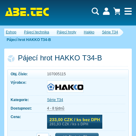
Uživatel:
Nákupní košík je momentálně prázdný.
Eshop
Pájecí technika
Pájecí hroty
Hakko
Série T34
Počet produktů:
0
Heslo:
Obsah košíku
Pájecí hrot HAKKO T34-B
Cena celkem:
0,00 CZK
Zapomenuté heslo
Nová registrace
Přihlásit
Pájecí hrot HAKKO T34-B
Obj. číslo:
107005115
Výrobce:
Kategorie:
Série T34
Dostupnost:
4 - 8 týdnů
Cena:
233,00
CZK / ks bez DPH
281,93
CZK / ks s DPH