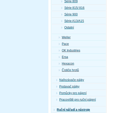
Série 809
Série 815/ 816
Série 900
Série A13/A15
Ostatní
Weller
Pace
OK Industries
Ersa
Hexacon
Čističe hrotů
Nařezávače pájky
Podavač pájky
Pomůcky pro pájení
Pracoviště pro ruční pájení
Ruční nářadí a nástroje