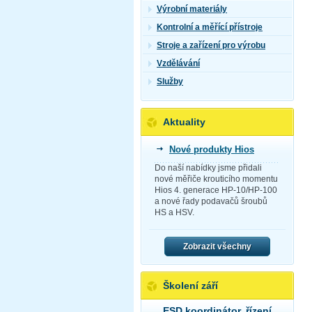
Výrobní materiály
Kontrolní a měřící přístroje
Stroje a zařízení pro výrobu
Vzdělávání
Služby
Aktuality
Nové produkty Hios
Do naší nabídky jsme přidali
nové měřiče krouticího momentu
Hios 4. generace HP-10/HP-100
a nové řady podavačů šroubů
HS a HSV.
Zobrazit všechny
Školení září
ESD koordinátor, řízení