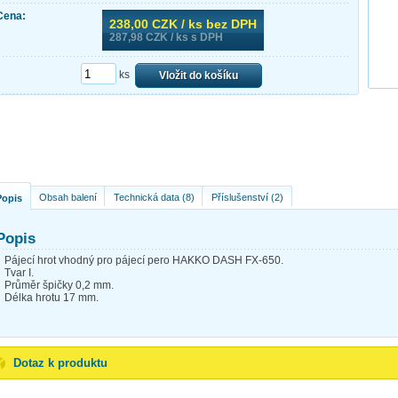
Cena:
238,00
CZK / ks bez DPH
287,98
CZK / ks s DPH
ks
Vložit do košíku
Obsah balení
Technická data (8)
Příslušenství (2)
Popis
Popis
Pájecí hrot vhodný pro pájecí pero HAKKO DASH FX-650.
Tvar I.
Průměr špičky 0,2 mm.
Délka hrotu 17 mm.
Dotaz k produktu