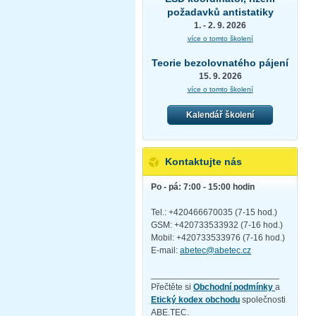
požadavků antistatiky
1. - 2. 9. 2026
více o tomto školení
Teorie bezolovnatého pájení
15. 9. 2026
více o tomto školení
Kalendář školení
Kontaktujte nás
Po - pá: 7:00 - 15:00 hodin
Tel.: +420466670035 (7-15 hod.)
GSM: +420733533932 (7-16 hod.)
Mobil: +420733533976 (7-16 hod.)
E-mail:
abetec@abetec.cz
__________________________
Přečtěte si
Obchodní podmínky
a
Etický kodex obchodu
společnosti
ABE.TEC.