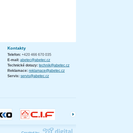
Kontakty
Telefon:
+420 466 670 035
E-mail:
abetec@abetec.cz
Technické dotazy:
technik@abetec.cz
Reklamace:
reklamace@abetec.cz
Servis:
servis@abetec.cz
Created by