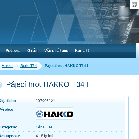
Uživ
Nák
Poč
Hes
Cen
Zap
Podpora
O nás
Vše o nákupu
Kontakt
Hakko
Série T34
Pájecí hrot HAKKO T34-I
Pájecí hrot HAKKO T34-I
Obj. číslo:
107005121
Výrobce:
Kategorie:
Série T34
Dostupnost:
4 - 8 týdnů