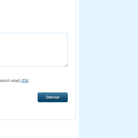
obních údajů
ZDE
.
Odeslat