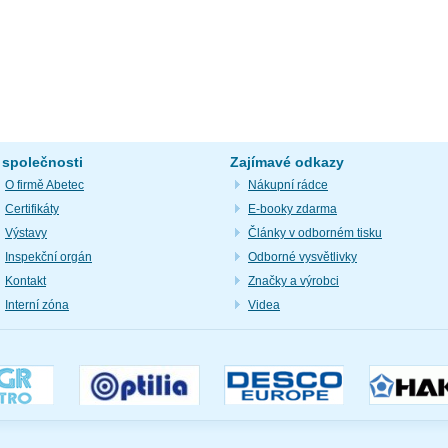
 společnosti
Zajímavé odkazy
O firmě Abetec
Nákupní rádce
Certifikáty
E-booky zdarma
Výstavy
Články v odborném tisku
Inspekční orgán
Odborné vysvětlivky
Kontakt
Značky a výrobci
Interní zóna
Videa