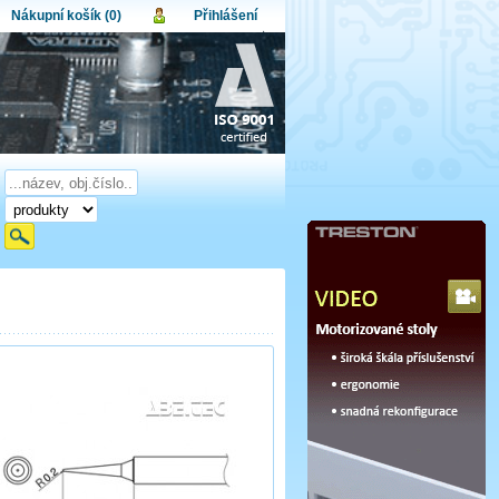
Nákupní košík (0)
Přihlášení
atel:
upní košík je momentálně prázdný.
et produktů:
0
lo:
Obsah košíku
a celkem:
0,00 CZK
omenuté heslo
Nová registrace
Přihlásit