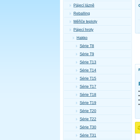
Pájecí lázně
Reballing
Měřiče teploty
Pájecí hroty
Hakko
Série T8
Série T9
Série T13
Série T14
Série T15
Série T17
Série T18
Série T19
Série T20
Série T22
Série T30
Série T31