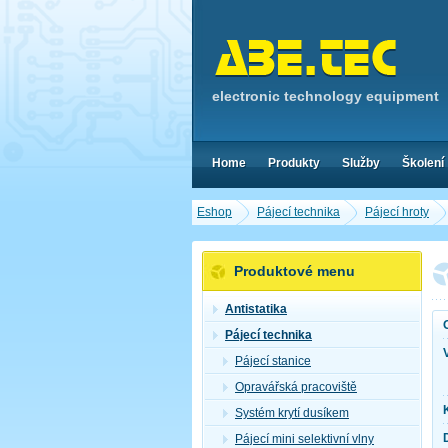
electronic technology equipment
Home
Produkty
Služby
Školení
Eshop
Pájecí technika
Pájecí hroty
Produktové menu
Antistatika
Pájecí technika
Pájecí stanice
Opravářská pracoviště
Systém krytí dusíkem
Pájecí mini selektivní vlny