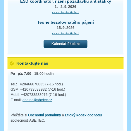
ESD koordinátor, řízení požadavků antistatiky
1. - 2. 9. 2026
více o tomto školení
Teorie bezolovnatého pájení
15. 9. 2026
více o tomto školení
Kalendář školení
Kontaktujte nás
Po - pá: 7:00 - 15:00 hodin
Tel.: +420466670035 (7-15 hod.)
GSM: +420733533932 (7-16 hod.)
Mobil: +420733533976 (7-16 hod.)
E-mail:
abetec@abetec.cz
__________________________
Přečtěte si
Obchodní podmínky
a
Etický kodex obchodu
společnosti ABE.TEC.