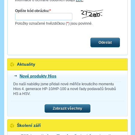
Informace o ochraně osobních údajů
ZDE
.
Opište kód obrázku:
*
Položky označené hvězdičkou (
*
) jsou povinné.
Odeslat
Aktuality
Nové produkty Hios
Do naší nabídky jsme přidali nové měřiče krouticího momentu
Hios 4. generace HP-10/HP-100 a nové řady podavačů šroubů
HS a HSV.
Zobrazit všechny
Školení září