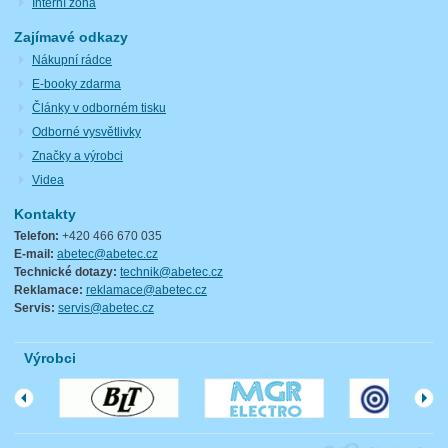
Interní zóna
Zajímavé odkazy
Nákupní rádce
E-booky zdarma
Články v odborném tisku
Odborné vysvětlivky
Značky a výrobci
Videa
Kontakty
Telefon:
+420 466 670 035
E-mail:
abetec@abetec.cz
Technické dotazy:
technik@abetec.cz
Reklamace:
reklamace@abetec.cz
Servis:
servis@abetec.cz
Výrobci