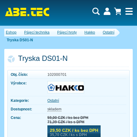
Uživatel:
Nákupní košík je momentálně prázdný.
Eshop
Pájecí technika
Pájecí hroty
Hakko
Ostatní
Počet produktů:
0
Heslo:
Obsah košíku
Tryska DS01-N
Cena celkem:
0,00 CZK
Zapomenuté heslo
Nová registrace
Přihlásit
Tryska DS01-N
Obj. číslo:
102000701
Výrobce:
Kategorie:
Ostatní
Dostupnost:
skladem
Cena:
59,00
CZK / ks bez DPH
71,39
CZK / ks s DPH
29,50
CZK / ks bez DPH
35,70
CZK / ks s DPH