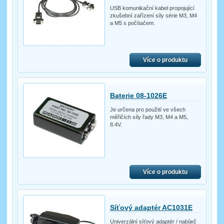
USB komunikační kabel propojující
zkušební zařízení síly série M3, M4
a M5 s počítačem.
Více o produktu
Baterie 08-1026E
Je určena pro použití ve všech
měřičích síly řady M3, M4 a M5,
8.4V.
Více o produktu
Síťový adaptér AC1031E
Univerzální síťový adaptér / nabíječ