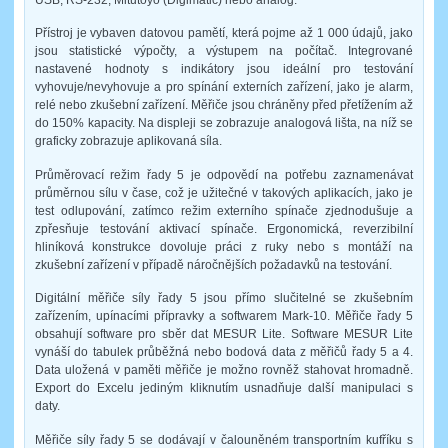
Přístroj je vybaven datovou pamětí, která pojme až 1 000 údajů, jako
jsou statistické výpočty, a výstupem na počítač. Integrované
nastavené hodnoty s indikátory jsou ideální pro testování
vyhovuje/nevyhovuje a pro spínání externích zařízení, jako je alarm,
relé nebo zkušební zařízení. Měřiče jsou chráněny před přetížením až
do 150% kapacity. Na displeji se zobrazuje analogová lišta, na níž se
graficky zobrazuje aplikovaná síla.
Průměrovací režim řady 5 je odpovědí na potřebu zaznamenávat
průměrnou sílu v čase, což je užitečné v takových aplikacích, jako je
test odlupování, zatímco režim externího spínače zjednodušuje a
zpřesňuje testování aktivací spínače. Ergonomická, reverzibilní
hliníková konstrukce dovoluje práci z ruky nebo s montáží na
zkušební zařízení v případě náročnějších požadavků na testování.
Digitální měřiče síly řady 5 jsou přímo slučitelné se zkušebním
zařízením, upínacími přípravky a softwarem Mark-10. Měřiče řady 5
obsahují software pro sběr dat MESUR Lite. Software MESUR Lite
vynáší do tabulek průběžná nebo bodová data z měřičů řady 5 a 4.
Data uložená v paměti měřiče je možno rovněž stahovat hromadně.
Export do Excelu jediným kliknutím usnadňuje další manipulaci s
daty.
Měřiče síly řady 5 se dodávají v čalouněném transportním kufříku s