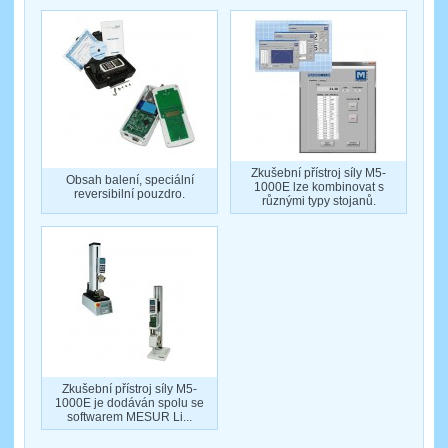
Zkušební přístroj síly M5-
Obsah balení, speciální
1000E lze kombinovat s
reversibilní pouzdro.
různými typy stojanů.
Zkušební přístroj síly M5-
1000E je dodáván spolu se
softwarem MESUR Li...