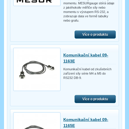
momentu. MESURgauge sbírá údaje
z jakéhokoliv měřiče síly nebo
momentu s výstupem RS-232, a
zobrazuje data ve formě tabulky
nebo grafu.
Více o produktu
Komunikační kabel 09-
1163E
Komunikační kabel od zkušebních
zařízení síly série M4 a M5 do
RS232 DB-9.
Více o produktu
Komunikační kabel 09-
1165E