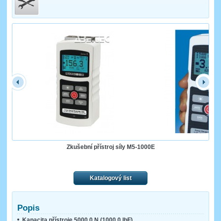
Zkušební přístroj síly M5-1000E
Katalogový list
Popis
Kapacita přístroje 5000,0 N (1000,0 lbF)
.