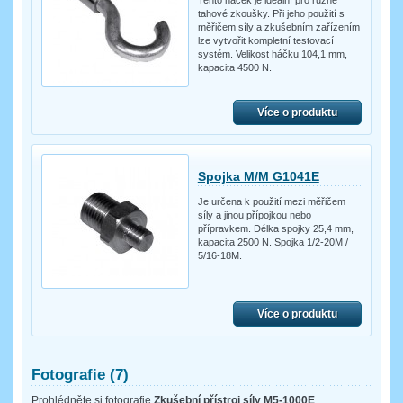
Tento háček je ideální pro různé
tahové zkoušky. Při jeho použití s
měřičem síly a zkušebním zařízením
lze vytvořit kompletní testovací
systém. Velikost háčku 104,1 mm,
kapacita 4500 N.
Více o produktu
Spojka M/M G1041E
Je určena k použití mezi měřičem
síly a jinou přípojkou nebo
přípravkem. Délka spojky 25,4 mm,
kapacita 2500 N. Spojka 1/2-20M /
5/16-18M.
Více o produktu
Fotografie (7)
Prohlédněte si fotografie
Zkušební přístroj síly M5-1000E