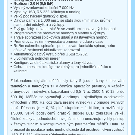
Rozlišení 2,0 N (0,5 lbF)
.
Vysoký vzorkovací kmitočet 7 000 Hz.
Výstupy USB, RS-232, Mitutoyo a analog.
Velký podsvícený grafický displej.
Datová paměť s 1 000 místy se statistikou (min, max, průměr,
standardní odchylka) a výstupy.
Živý grafický ukazatel zátěže se značkami nastavených hodnot.
Programovatelné nastavené hodnoty s alarmy a výstupy.
Trvalé zobrazení špičkových údajů a nastavených hodnot.
Průměrovací režim - vypočítává průměrné údaje v čase.
Režim externího spínače - pro testování kontaktu spínač, nebo
dálkové zastavení aktualizace zobrazení.
Automatický datový výstup přes USB/RS-232.
5 volitelných jednotek měření.
Konfigurovatelné akustické alarmy a tóny kláves.
Ochrana heslem, konfigurovatelným pro jednotlivá tlačítka a
kalibraci.
Zdokonalené digitální měřiče síly řady 5 jsou určeny k testování
tahových
a
tlakových si
l v četných aplikacích prakticky v každém
průmyslovém odvětví, s kapacitami od 0,5 N až 2500 N (0,12 lb do
500 lb). Měřiče se vyznačují v průmyslu ojedinělým vzorkovacím
kmitočtem 7 000 Hz, což dává přesné výsledky i v případě rychlých
testů. Přesnost je ± 0,1% plné stupnice ± 1 číslice, a rozlišení je
1/5000. Velký podsvícený grafický displej LCD zobrazuje velké,
čitelné znaky a jednoduché navigační menu umožňuje rychlý přístup
k četným funcím a konfigurovatelným parametrům měřičů. Data lze
přenášet do počítače nebo jiného úložiště dat prostřednictvím výstupů
USB, RS-232, Mitutoyo (Digimatic) nebo analog.