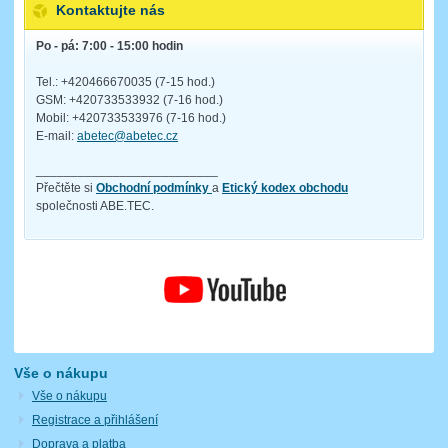
Kontaktujte nás
Po - pá: 7:00 - 15:00 hodin
Tel.: +420466670035 (7-15 hod.)
GSM: +420733533932 (7-16 hod.)
Mobil: +420733533976 (7-16 hod.)
E-mail:
abetec@abetec.cz
__________________________
Přečtěte si
Obchodní podmínky
a
Etický kodex obchodu
společnosti ABE.TEC.
Vše o nákupu
Vše o nákupu
Registrace a přihlášení
Doprava a platba