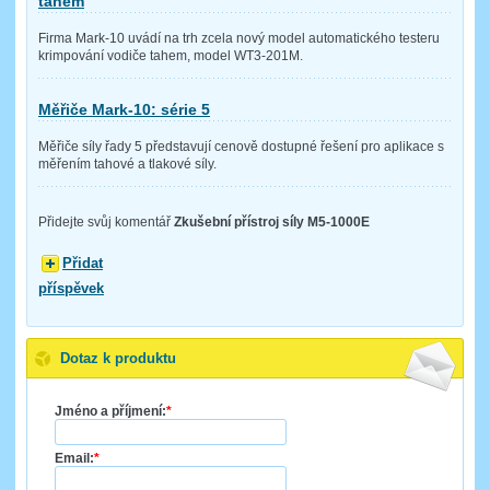
tahem
Firma Mark-10 uvádí na trh zcela nový model automatického testeru
krimpování vodiče tahem, model WT3-201M.
Měřiče Mark-10: série 5
Měřiče síly řady 5 představují cenově dostupné řešení pro aplikace s
měřením tahové a tlakové síly.
Přidejte svůj komentář
Zkušební přístroj síly M5-1000E
Přidat
příspěvek
Dotaz k produktu
Jméno a příjmení:
*
Email:
*