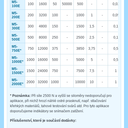
M5-
100
1600
50
50000
500
-
-
0,02
100E
M5-
200
3200
100
-
1000
1
-
0,05
200E
M5-
300
4800
150
-
1500
1,5
-
0,1
300E
M5-
500
8000
250
-
2500
2,5
-
0,1
500E
M5-
750
12000
375
-
3850
3,75
-
0,5
750E*
M5-
1000
16000
500
-
5000
5
-
0,5
1000E*
M5-
1500
24000
750
-
7500
7,5
-
1
1500E*
M5-
2000
32000
1000
-
10000
10
-
1
2000E*
* Poznámka:
Při síle 2500 N a vyšší se siloměry nedoporučují pro
aplikace, při nichž hrozí náhlé ostré prasknutí, např. stlačování
křehkých materiálů, tahové testování svárů atd. Pro tyto aplikace
doporučujeme indikátory se snímačem zatížení.
Příslušenství, které je součástí dodávky: