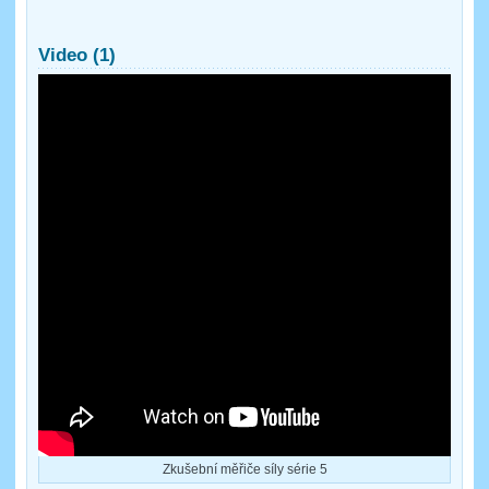
Video (1)
Zkušební měřiče síly série 5