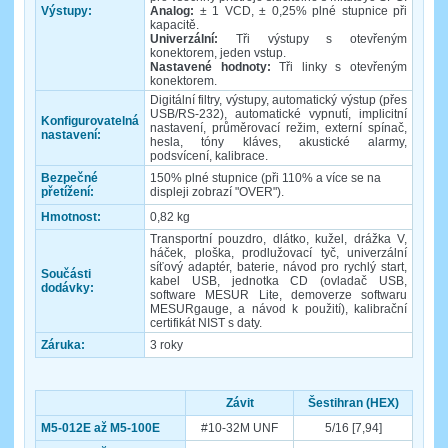
Výstupy:
Analog:
± 1 VCD, ± 0,25% plné stupnice při
kapacitě.
Univerzální:
Tři výstupy s otevřeným
konektorem, jeden vstup.
Nastavené hodnoty:
Tři linky s otevřeným
konektorem.
Digitální filtry, výstupy, automatický výstup (přes
USB/RS-232), automatické vypnutí, implicitní
Konfigurovatelná
nastavení, průměrovací režim, externí spínač,
nastavení:
hesla, tóny kláves, akustické alarmy,
podsvícení, kalibrace.
Bezpečné
150% plné stupnice (při 110% a více se na
přetížení:
displeji zobrazí "OVER").
Hmotnost:
0,82 kg
Transportní pouzdro, dlátko, kužel, drážka V,
háček, ploška, prodlužovací tyč, univerzální
síťový adaptér, baterie, návod pro rychlý start,
Součásti
kabel USB, jednotka CD (ovladač USB,
dodávky:
software MESUR Lite, demoverze softwaru
MESURgauge, a návod k použití), kalibrační
certifikát NIST s daty.
Záruka:
3 roky
Závit
Šestihran (HEX)
M5-012E až M5-100E
#10-32M UNF
5/16 [7,94]