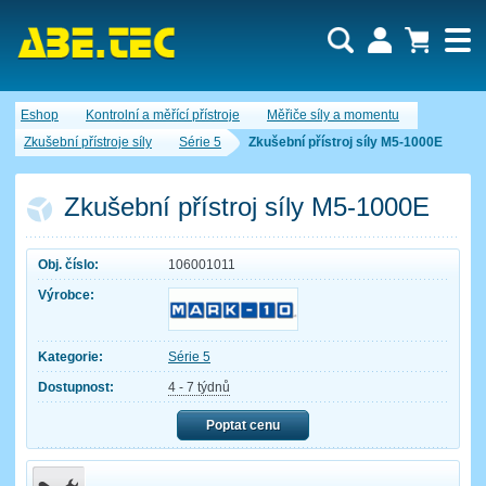
Uživatel:
Nákupní košík je momentálně prázdný.
Eshop
Kontrolní a měřící přístroje
Měřiče síly a momentu
Počet produktů:
0
Heslo:
Obsah košíku
Zkušební přístroje síly
Série 5
Zkušební přístroj síly M5-1000E
Cena celkem:
0,00 CZK
Zapomenuté heslo
Nová registrace
Přihlásit
Zkušební přístroj síly M5-1000E
Obj. číslo:
106001011
Výrobce:
Kategorie:
Série 5
Dostupnost:
4 - 7 týdnů
Poptat cenu