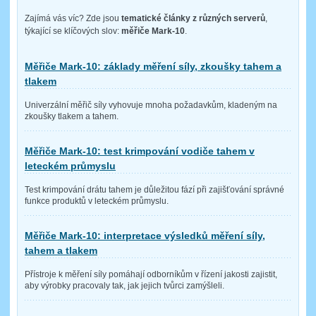
Zajímá vás víc? Zde jsou
tematické články z různých serverů
,
týkající se klíčových slov:
měřiče Mark-10
.
Měřiče Mark-10: základy měření síly, zkoušky tahem a
tlakem
Univerzální měřič síly vyhovuje mnoha požadavkům, kladeným na
zkoušky tlakem a tahem.
Měřiče Mark-10: test krimpování vodiče tahem v
leteckém průmyslu
Test krimpování drátu tahem je důležitou fází při zajišťování správné
funkce produktů v leteckém průmyslu.
Měřiče Mark-10: interpretace výsledků měření síly,
tahem a tlakem
Přístroje k měření síly pomáhají odborníkům v řízení jakosti zajistit,
aby výrobky pracovaly tak, jak jejich tvůrci zamýšleli.