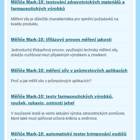
Měřiče Mark-10: testování zdravotnických materiálů a
farmaceutických výrobků
Měření síly je důležitá charakteristika pro splnění požadavků na
kvalitu produktu.
Měřiče Mark-10: třífázový proces měření jakosti
Jednoduchý třístupňový proces, využívající techniky měření síly,
dokáže rozlišovat mezi přijatelným výrobkem a zmetkem.
Měřiče Mark-10: měření síly v průmyslových aplikacích
Proč a jak měřit sílu v průmyslových aplikacích?
Měřiče Mark-10: testy farmaceutických výrobků,
roušek, rukavic, ostrosti jehel
V současné době je velmi aktuální výroba zdravotnických pomůcek,
které také musí splňovat určená kritéria a směrnice.
Měřiče Mark-10: automatický tester krimpování vodičů