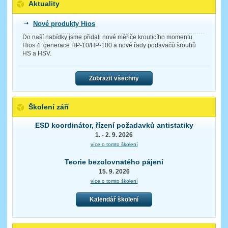
Aktuality
Nové produkty Hios
Do naší nabídky jsme přidali nové měřiče krouticího momentu
Hios 4. generace HP-10/HP-100 a nové řady podavačů šroubů
HS a HSV.
Zobrazit všechny
Školení září
ESD koordinátor, řízení požadavků antistatiky
1. - 2. 9. 2026
více o tomto školení
Teorie bezolovnatého pájení
15. 9. 2026
více o tomto školení
Kalendář školení