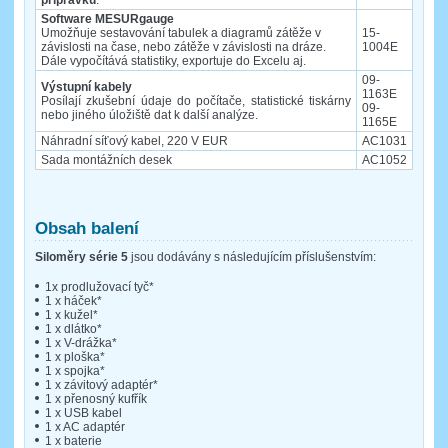
Software MESURgauge
Umožňuje sestavování tabulek a diagramů zátěže v
15-
závislosti na čase, nebo zátěže v závislosti na dráze.
1004E
Dále vypočítává statistiky, exportuje do Excelu aj.
09-
Výstupní kabely
1163E
Posílají zkušební údaje do počítače, statistické tiskárny
09-
nebo jiného úložiště dat k další analýze.
1165E
Náhradní síťový kabel, 220 V EUR
AC1031
Sada montážních desek
AC1052
Obsah balení
Siloměry série 5
jsou dodávány s následujícím příslušenstvím:
1x prodlužovací tyč*
1 x háček*
1 x kužel*
1 x dlátko*
1 x V-drážka*
1 x ploška*
1 x spojka*
1 x závitový adaptér*
1 x přenosný kufřík
1 x USB kabel
1 x AC adaptér
1 x baterie