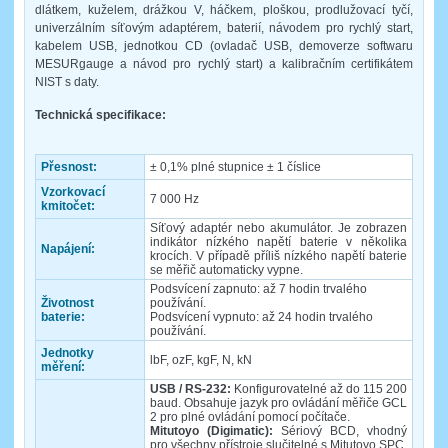
dlátkem, kuželem, drážkou V, háčkem, ploškou, prodlužovací tyčí,
univerzálním síťovým adaptérem, baterií, návodem pro rychlý start,
kabelem USB, jednotkou CD (ovladač USB, demoverze softwaru
MESURgauge a návod pro rychlý start) a kalibračním certifikátem
NIST s daty.
Technická specifikace:
Přesnost:
± 0,1% plné stupnice ± 1 číslice
Vzorkovací
7 000 Hz
kmitočet:
Síťový adaptér nebo akumulátor. Je zobrazen
indikátor nízkého napětí baterie v několika
Napájení:
krocích. V případě příliš nízkého napětí baterie
se měřič automaticky vypne.
Podsvícení zapnuto: až 7 hodin trvalého
Životnost
používání.
baterie:
Podsvícení vypnuto: až 24 hodin trvalého
používání.
Jednotky
lbF, ozF, kgF, N, kN
měření:
USB / RS-232:
Konfigurovatelné až do 115 200
baud. Obsahuje jazyk pro ovládání měřiče GCL
2 pro plné ovládání pomocí počítače.
Mitutoyo (Digimatic):
Sériový BCD, vhodný
pro všechny přístroje slučitelné s Mitutoyo SPC.