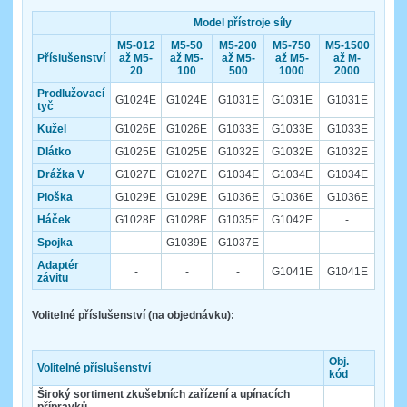
Model přístroje síly
M5-012
M5-50
M5-200
M5-750
M5-1500
Příslušenství
až M5-
až M5-
až M5-
až M5-
až M-
20
100
500
1000
2000
Prodlužovací
G1024E
G1024E
G1031E
G1031E
G1031E
tyč
Kužel
G1026E
G1026E
G1033E
G1033E
G1033E
Dlátko
G1025E
G1025E
G1032E
G1032E
G1032E
Drážka V
G1027E
G1027E
G1034E
G1034E
G1034E
Ploška
G1029E
G1029E
G1036E
G1036E
G1036E
Háček
G1028E
G1028E
G1035E
G1042E
-
Spojka
-
G1039E
G1037E
-
-
Adaptér
-
-
-
G1041E
G1041E
závitu
Volitelné příslušenství (na objednávku):
Obj.
Volitelné příslušenství
kód
Široký sortiment zkušebních zařízení a upínacích
přípravků
.