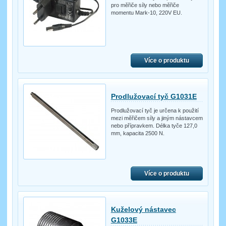
pro měřiče síly nebo měřiče
momentu Mark-10, 220V EU.
Více o produktu
Prodlužovací tyč G1031E
Prodlužovací tyč je určena k použití
mezi měřičem síly a jiným nástavcem
nebo přípravkem. Délka tyče 127,0
mm, kapacita 2500 N.
Více o produktu
Kuželový nástavec
G1033E