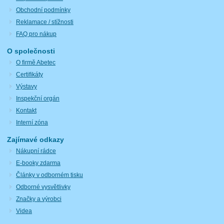
Obchodní podmínky
Reklamace / stížnosti
FAQ pro nákup
O společnosti
O firmě Abetec
Certifikáty
Výstavy
Inspekční orgán
Kontakt
Interní zóna
Zajímavé odkazy
Nákupní rádce
E-booky zdarma
Články v odborném tisku
Odborné vysvětlivky
Značky a výrobci
Videa