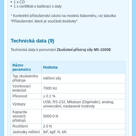
1 x CD
1 x certifikát o kalibraci s daty
* Konkrétní příslušenství závisí na modelu tlakoměru, viz tabulka
"Příslušenství, které je součástí dodávky".
Technická data (9)
Technická data k porovnání
Zkušební přístroj síly M5-1000E
Název
Hodnota
parametru
Typ zkušebního
měření síly
přístroje
Vzorkovací
7000 Hz
kmitočet
Přesnost
± 0.1 %
USB, RS-232, Mitutoyo (Digimatic), analog,
Výstupy
univerzální, nastavené hodnoty
Kapacita
silových
5000.0 N
přístrojů
Rozlišení
2.0 N
Jednotky měření
lbF, kgF, N, kN