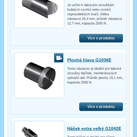
Je určen k tlakovým zkouškám
kulatých vzorků nebo vzorků
nepravidelných tvarů. Délka
nástavce 25,4 mm, průměr nástavce
12,7 mm, kapacita 2500 N.
Více o produktu
Plochá hlava G1036E
Tento nástavec je ideální pro tlakové
zkoušky tlačítek, membránových
spínačů atd. Průměr plochy 19,1 mm,
kapacita 2500 N.
Více o produktu
Háček extra velký G1042E