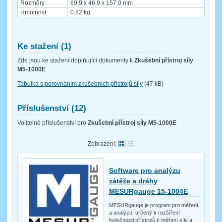
Rozměry
69.9 x 46.9 x 157.0 mm
Hmotnost
0.82 kg
Ke stažení (1)
Zde jsou ke stažení doplňující dokumenty k
Zkušební přístroj síly
M5-1000E
Tabulka s porovnáním zkušebních přístrojů síly
(47 kB)
Příslušenství (12)
Volitelné příslušenství pro
Zkušební přístroj síly M5-1000E
Zobrazení:
Software pro analýzu
zátěže a dráhy
MESURgauge 15-1004E
MESURgauge je program pro měření
a analýzu, určený k rozšíření
funkčnosti přístrojů k měření síly a