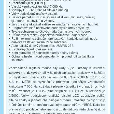
Rozlišení 5,0 N (1,0 lbF)
.
Vysoký vzorkovací kmitočet 7 000 Hz.
Výstupy USB, RS-232, Mitutoyo a analog.
Velký podsvícený grafický displej.
Datová paměť s 1 000 místy se statistikou (min, max, průměr,
standardní odchylka) a výstupy.
Živý grafický ukazatel zátěže se značkami nastavených hodnot.
Programovatelné nastavené hodnoty s alarmy a výstupy.
Trvalé zobrazení špičkových údajů a nastavených hodnot.
Průměrovací režim - vypočítává průměrné údaje v čase.
Režim externího spínače - pro testování kontaktu spínač, nebo
dálkové zastavení aktualizace zobrazení.
Automatický datový výstup přes USB/RS-232.
5 volitelných jednotek měření.
Konfigurovatelné akustické alarmy a tóny kláves.
Ochrana heslem, konfigurovatelným pro jednotlivá tlačítka a
kalibraci.
Zdokonalené digitální měřiče síly řady 5 jsou určeny k testování
tahových
a
tlakových si
l v četných aplikacích prakticky v každém
průmyslovém odvětví, s kapacitami od 0,5 N až 2500 N (0,12 lb do
500 lb). Měřiče se vyznačují v průmyslu ojedinělým vzorkovacím
kmitočtem 7 000 Hz, což dává přesné výsledky i v případě rychlých
testů. Přesnost je ± 0,1% plné stupnice ± 1 číslice, a rozlišení je
1/5000. Velký podsvícený grafický displej LCD zobrazuje velké,
čitelné znaky a jednoduché navigační menu umožňuje rychlý přístup
k četným funcím a konfigurovatelným parametrům měřičů. Data lze
přenášet do počítače nebo jiného úložiště dat prostřednictvím výstupů
USB, RS-232, Mitutoyo (Digimatic) nebo analog.