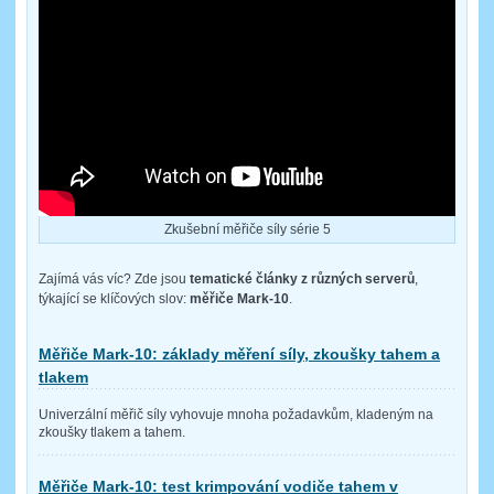
Zkušební měřiče síly série 5
Zajímá vás víc? Zde jsou
tematické články z různých serverů
,
týkající se klíčových slov:
měřiče Mark-10
.
Měřiče Mark-10: základy měření síly, zkoušky tahem a
tlakem
Univerzální měřič síly vyhovuje mnoha požadavkům, kladeným na
zkoušky tlakem a tahem.
Měřiče Mark-10: test krimpování vodiče tahem v