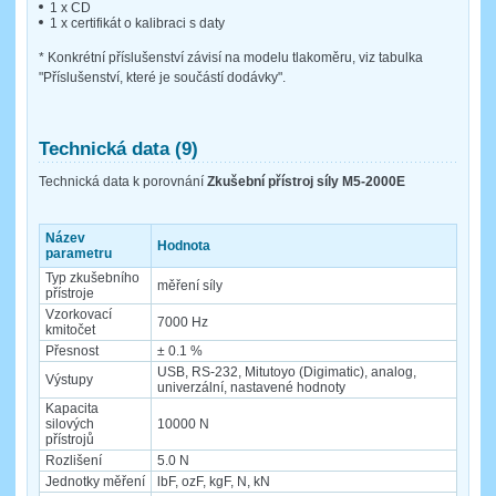
1 x CD
1 x certifikát o kalibraci s daty
* Konkrétní příslušenství závisí na modelu tlakoměru, viz tabulka
"Příslušenství, které je součástí dodávky".
Technická data (9)
Technická data k porovnání
Zkušební přístroj síly M5-2000E
Název
Hodnota
parametru
Typ zkušebního
měření síly
přístroje
Vzorkovací
7000 Hz
kmitočet
Přesnost
± 0.1 %
USB, RS-232, Mitutoyo (Digimatic), analog,
Výstupy
univerzální, nastavené hodnoty
Kapacita
silových
10000 N
přístrojů
Rozlišení
5.0 N
Jednotky měření
lbF, ozF, kgF, N, kN