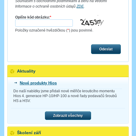
Souhlasím s obchodními podmínkami a beru na vědomí
Informace o ochraně osobních údajů
ZDE
.
Opište kód obrázku:
*
Položky označené hvězdičkou (
*
) jsou povinné.
Odeslat
Aktuality
Nové produkty Hios
Do naší nabídky jsme přidali nové měřiče krouticího momentu
Hios 4. generace HP-10/HP-100 a nové řady podavačů šroubů
HS a HSV.
Zobrazit všechny
Školení září