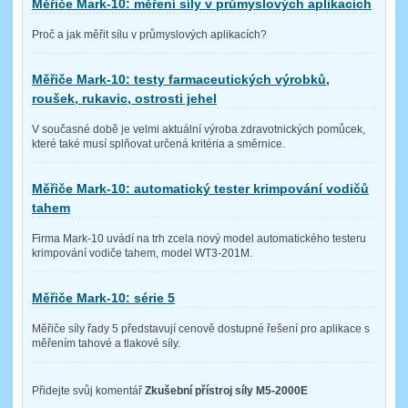
Měřiče Mark-10: měření síly v průmyslových aplikacích
Proč a jak měřit sílu v průmyslových aplikacích?
Měřiče Mark-10: testy farmaceutických výrobků,
roušek, rukavic, ostrosti jehel
V současné době je velmi aktuální výroba zdravotnických pomůcek,
které také musí splňovat určená kritéria a směrnice.
Měřiče Mark-10: automatický tester krimpování vodičů
tahem
Firma Mark-10 uvádí na trh zcela nový model automatického testeru
krimpování vodiče tahem, model WT3-201M.
Měřiče Mark-10: série 5
Měřiče síly řady 5 představují cenově dostupné řešení pro aplikace s
měřením tahové a tlakové síly.
Přidejte svůj komentář
Zkušební přístroj síly M5-2000E