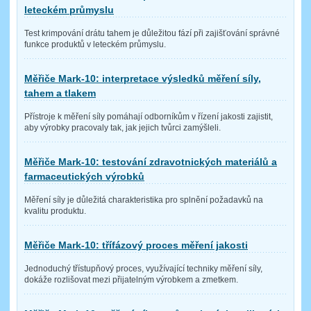
leteckém průmyslu
Test krimpování drátu tahem je důležitou fází při zajišťování správné
funkce produktů v leteckém průmyslu.
Měřiče Mark-10: interpretace výsledků měření síly,
tahem a tlakem
Přístroje k měření síly pomáhají odborníkům v řízení jakosti zajistit,
aby výrobky pracovaly tak, jak jejich tvůrci zamýšleli.
Měřiče Mark-10: testování zdravotnických materiálů a
farmaceutických výrobků
Měření síly je důležitá charakteristika pro splnění požadavků na
kvalitu produktu.
Měřiče Mark-10: třífázový proces měření jakosti
Jednoduchý třístupňový proces, využívající techniky měření síly,
dokáže rozlišovat mezi přijatelným výrobkem a zmetkem.