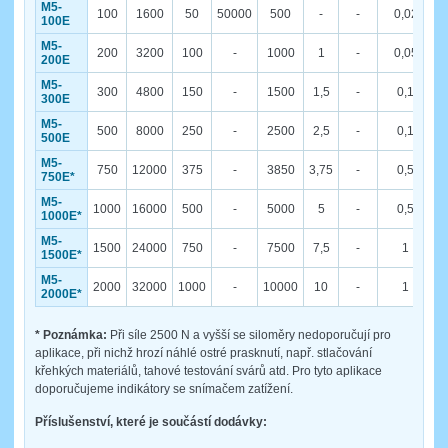
M5-
100
1600
50
50000
500
-
-
0,02
100E
M5-
200
3200
100
-
1000
1
-
0,05
200E
M5-
300
4800
150
-
1500
1,5
-
0,1
300E
M5-
500
8000
250
-
2500
2,5
-
0,1
500E
M5-
750
12000
375
-
3850
3,75
-
0,5
750E*
M5-
1000
16000
500
-
5000
5
-
0,5
1000E*
M5-
1500
24000
750
-
7500
7,5
-
1
1500E*
M5-
2000
32000
1000
-
10000
10
-
1
2000E*
* Poznámka:
Při síle 2500 N a vyšší se siloměry nedoporučují pro
aplikace, při nichž hrozí náhlé ostré prasknutí, např. stlačování
křehkých materiálů, tahové testování svárů atd. Pro tyto aplikace
doporučujeme indikátory se snímačem zatížení.
Příslušenství, které je součástí dodávky: