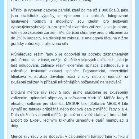
Přístroj je vybaven datovou pamětí, která pojme až 1 000 údajů, jako
jsou statistické výpočty, a výstupem na počítač. Integrované
nastavené hodnoty s indikátory jsou ideální pro testování
vyhovuje/nevyhovuje a pro spínání externích zařízení, jako je alarm,
relé nebo zkušební zařízení. Měřiče jsou chráněny před přetížením až
do 150% kapacity. Na displeji se zobrazuje analogová lišta, na níž se
graficky zobrazuje aplikovaná síla.
Průměrovací režim řady 5 je odpovědí na potřebu zaznamenávat
průměrnou sílu v čase, což je užitečné v takových aplikacích, jako je
test odlupování, zatímco režim externího spínače zjednodušuje a
zpřesňuje testování aktivací spínače. Ergonomická, reverzibilní
hliníková konstrukce dovoluje práci z ruky nebo s montáží na
zkušební zařízení v případě náročnějších požadavků na testování.
Digitální měřiče síly řady 5 jsou přímo slučitelné se zkušebním
zařízením, upínacími přípravky a softwarem Mark-10. Měřiče řady 5
obsahují software pro sběr dat MESUR Lite. Software MESUR Lite
vynáší do tabulek průběžná nebo bodová data z měřičů řady 5 a 4.
Data uložená v paměti měřiče je možno rovněž stahovat hromadně.
Export do Excelu jediným kliknutím usnadňuje další manipulaci s
daty.
Měřiče síly řady 5 se dodávají v čalouněném transportním kufříku s