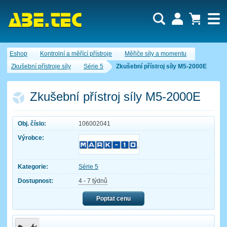
Uživatel:
Nákupní košík je momentálně prázdný.
Eshop
Kontrolní a měřící přístroje
Měřiče síly a momentu
Počet produktů:
0
Heslo:
Obsah košíku
Zkušební přístroje síly
Série 5
Zkušební přístroj síly M5-2000E
Cena celkem:
0,00 CZK
Zapomenuté heslo
Nová registrace
Přihlásit
Zkušební přístroj síly M5-2000E
Obj. číslo:
106002041
Výrobce:
Kategorie:
Série 5
Dostupnost:
4 - 7 týdnů
Poptat cenu