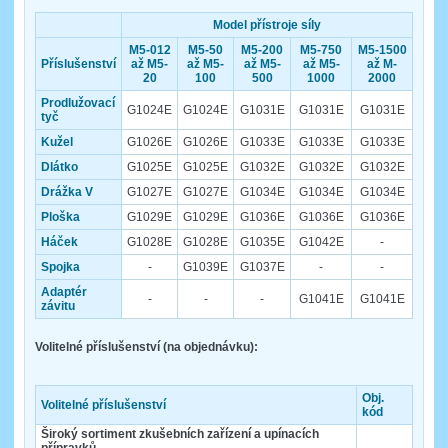
Model přístroje síly
M5-012
M5-50
M5-200
M5-750
M5-1500
Příslušenství
až M5-
až M5-
až M5-
až M5-
až M-
20
100
500
1000
2000
Prodlužovací
G1024E
G1024E
G1031E
G1031E
G1031E
tyč
Kužel
G1026E
G1026E
G1033E
G1033E
G1033E
Dlátko
G1025E
G1025E
G1032E
G1032E
G1032E
Drážka V
G1027E
G1027E
G1034E
G1034E
G1034E
Ploška
G1029E
G1029E
G1036E
G1036E
G1036E
Háček
G1028E
G1028E
G1035E
G1042E
-
Spojka
-
G1039E
G1037E
-
-
Adaptér
-
-
-
G1041E
G1041E
závitu
Volitelné příslušenství (na objednávku):
Obj.
Volitelné příslušenství
kód
Široký sortiment zkušebních zařízení a upínacích
přípravků
.