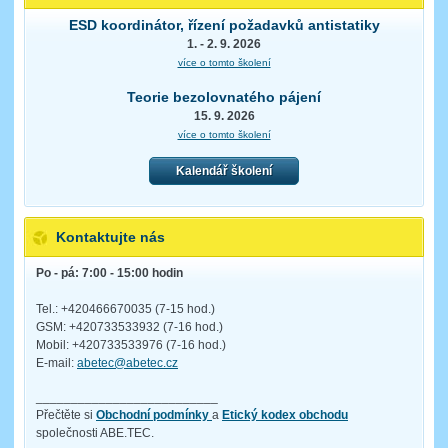
ESD koordinátor, řízení požadavků antistatiky
1. - 2. 9. 2026
více o tomto školení
Teorie bezolovnatého pájení
15. 9. 2026
více o tomto školení
Kalendář školení
Kontaktujte nás
Po - pá: 7:00 - 15:00 hodin
Tel.: +420466670035 (7-15 hod.)
GSM: +420733533932 (7-16 hod.)
Mobil: +420733533976 (7-16 hod.)
E-mail:
abetec@abetec.cz
__________________________
Přečtěte si
Obchodní podmínky
a
Etický kodex obchodu
společnosti ABE.TEC.