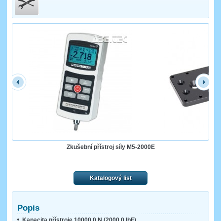
Zkušební přístroj síly M5-2000E
Katalogový list
Popis
Kapacita přístroje 10000,0 N (2000,0 lbF)
.