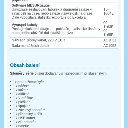
Software MESURgauge
Umožňuje sestavování tabulek a diagramů zátěže v
15-
závislosti na čase, nebo zátěže v závislosti na dráze.
1004E
Dále vypočítává statistiky, exportuje do Excelu aj.
09-
Výstupní kabely
1163E
Posílají zkušební údaje do počítače, statistické tiskárny
09-
nebo jiného úložiště dat k další analýze.
1165E
Náhradní síťový kabel, 220 V EUR
AC1031
Sada montážních desek
AC1052
Obsah balení
Siloměry série 5
jsou dodávány s následujícím příslušenstvím:
1x prodlužovací tyč*
1 x háček*
1 x kužel*
1 x dlátko*
1 x V-drážka*
1 x ploška*
1 x spojka*
1 x závitový adaptér*
1 x přenosný kufřík
1 x USB kabel
1 x AC adaptér
1 x baterie