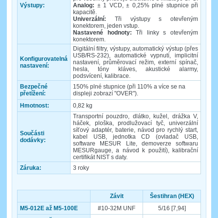
Výstupy:
Analog:
± 1 VCD, ± 0,25% plné stupnice při
kapacitě.
Univerzální:
Tři výstupy s otevřeným
konektorem, jeden vstup.
Nastavené hodnoty:
Tři linky s otevřeným
konektorem.
Digitální filtry, výstupy, automatický výstup (přes
USB/RS-232), automatické vypnutí, implicitní
Konfigurovatelná
nastavení, průměrovací režim, externí spínač,
nastavení:
hesla, tóny kláves, akustické alarmy,
podsvícení, kalibrace.
Bezpečné
150% plné stupnice (při 110% a více se na
přetížení:
displeji zobrazí "OVER").
Hmotnost:
0,82 kg
Transportní pouzdro, dlátko, kužel, drážka V,
háček, ploška, prodlužovací tyč, univerzální
síťový adaptér, baterie, návod pro rychlý start,
Součásti
kabel USB, jednotka CD (ovladač USB,
dodávky:
software MESUR Lite, demoverze softwaru
MESURgauge, a návod k použití), kalibrační
certifikát NIST s daty.
Záruka:
3 roky
Závit
Šestihran (HEX)
M5-012E až M5-100E
#10-32M UNF
5/16 [7,94]