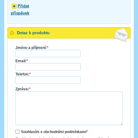
Přidat
příspěvek
Dotaz k produktu
Jméno a příjmení:
*
Email:
*
Telefon:
*
Zpráva:
*
Souhlasím s obchodními podmínkami
*