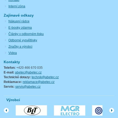
Interní zóna
Zajímavé odkazy
Nákupní rádce
E-booky zdarma
Články v odborném tisku
Odborné vysvětlivky
Značky a výrobci
Videa
Kontakty
Telefon:
+420 466 670 035
E-mail:
abetec@abetec.cz
Technické dotazy:
technik@abetec.cz
Reklamace:
reklamace@abetec.cz
Servis:
servis@abetec.cz
Výrobci