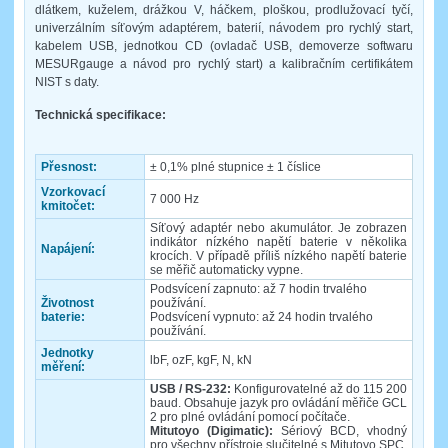
dlátkem, kuželem, drážkou V, háčkem, ploškou, prodlužovací tyčí,
univerzálním síťovým adaptérem, baterií, návodem pro rychlý start,
kabelem USB, jednotkou CD (ovladač USB, demoverze softwaru
MESURgauge a návod pro rychlý start) a kalibračním certifikátem
NIST s daty.
Technická specifikace:
Přesnost:
± 0,1% plné stupnice ± 1 číslice
Vzorkovací
7 000 Hz
kmitočet:
Síťový adaptér nebo akumulátor. Je zobrazen
indikátor nízkého napětí baterie v několika
Napájení:
krocích. V případě příliš nízkého napětí baterie
se měřič automaticky vypne.
Podsvícení zapnuto: až 7 hodin trvalého
Životnost
používání.
baterie:
Podsvícení vypnuto: až 24 hodin trvalého
používání.
Jednotky
lbF, ozF, kgF, N, kN
měření:
USB / RS-232:
Konfigurovatelné až do 115 200
baud. Obsahuje jazyk pro ovládání měřiče GCL
2 pro plné ovládání pomocí počítače.
Mitutoyo (Digimatic):
Sériový BCD, vhodný
pro všechny přístroje slučitelné s Mitutoyo SPC.