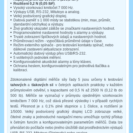
Rozlišení 0,2 N (0,05 lbF)
.
Vysoký vzorkovací kmitočet 7 000 Hz.
Výstupy USB, RS-232, Mitutoyo a analog.
Velký podsvícený grafický displej.
Datová paměť s 1 000 místy se statistikou (min, max, průměr,
standardní odchylka) a výstupy.
Živý grafický ukazatel zátěže se značkami nastavených hodnot.
Programovatelné nastavené hodnoty s alarmy a výstupy.
Trvalé zobrazení špičkových údajů a nastavených hodnot.
Průměrovací režim - vypočítává průměrné údaje v čase.
Režim externího spínače - pro testování kontaktu spínač, nebo
dálkové zastavení aktualizace zobrazení.
Automatický datový výstup přes USB/RS-232.
5 volitelných jednotek měření.
Konfigurovatelné akustické alarmy a tóny kláves.
Ochrana heslem, konfigurovatelným pro jednotlivá tlačítka a
kalibraci.
Zdokonalené digitální měřiče síly řady 5 jsou určeny k testování
tahových
a
tlakových si
l v četných aplikacích prakticky v každém
průmyslovém odvětví, s kapacitami od 0,5 N až 2500 N (0,12 lb do
500 lb). Měřiče se vyznačují v průmyslu ojedinělým vzorkovacím
kmitočtem 7 000 Hz, což dává přesné výsledky i v případě rychlých
testů. Přesnost je ± 0,1% plné stupnice ± 1 číslice, a rozlišení je
1/5000. Velký podsvícený grafický displej LCD zobrazuje velké,
čitelné znaky a jednoduché navigační menu umožňuje rychlý přístup
k četným funcím a konfigurovatelným parametrům měřičů. Data lze
přenášet do počítače nebo jiného úložiště dat prostřednictvím výstupů
USB, RS-232, Mitutoyo (Digimatic) nebo analog.