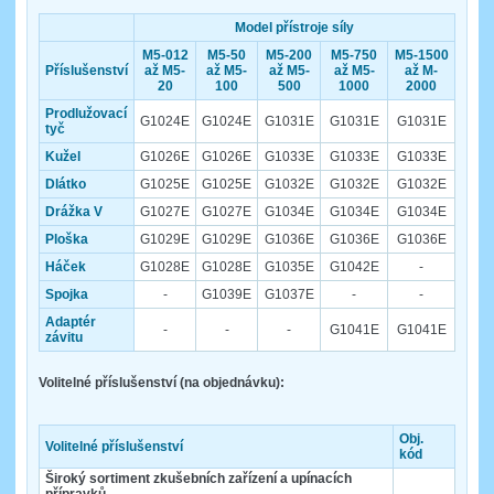
Model přístroje síly
M5-012
M5-50
M5-200
M5-750
M5-1500
Příslušenství
až M5-
až M5-
až M5-
až M5-
až M-
20
100
500
1000
2000
Prodlužovací
G1024E
G1024E
G1031E
G1031E
G1031E
tyč
Kužel
G1026E
G1026E
G1033E
G1033E
G1033E
Dlátko
G1025E
G1025E
G1032E
G1032E
G1032E
Drážka V
G1027E
G1027E
G1034E
G1034E
G1034E
Ploška
G1029E
G1029E
G1036E
G1036E
G1036E
Háček
G1028E
G1028E
G1035E
G1042E
-
Spojka
-
G1039E
G1037E
-
-
Adaptér
-
-
-
G1041E
G1041E
závitu
Volitelné příslušenství (na objednávku):
Obj.
Volitelné příslušenství
kód
Široký sortiment zkušebních zařízení a upínacích
přípravků
.