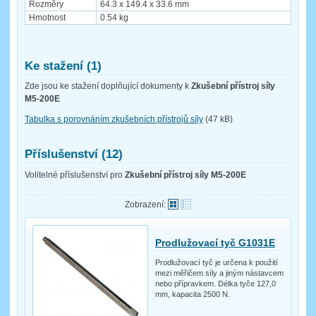
Rozměry
64.3 x 149.4 x 33.6 mm
Hmotnost
0.54 kg
Ke stažení (1)
Zde jsou ke stažení doplňující dokumenty k
Zkušební přístroj síly
M5-200E
Tabulka s porovnáním zkušebních přístrojů síly
(47 kB)
Příslušenství (12)
Volitelné příslušenství pro
Zkušební přístroj síly M5-200E
Zobrazení:
Prodlužovací tyč G1031E
Prodlužovací tyč je určena k použití
mezi měřičem síly a jiným nástavcem
nebo přípravkem. Délka tyče 127,0
mm, kapacita 2500 N.