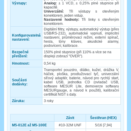
Výstupy:
Analog:
± 1 VCD, ± 0,25% plné stupnice při
kapacitě.
Univerzální:
Tři výstupy s otevřeným
konektorem, jeden vstup.
Nastavené hodnoty:
Tři linky s otevřeným
konektorem.
Digitální filtry, výstupy, automatický výstup (přes
USB/RS-232), automatické vypnutí, implicitní
Konfigurovatelná
nastavení, průměrovací režim, externí spínač,
nastavení:
hesla, tóny kláves, akustické alarmy,
podsvícení, kalibrace.
Bezpečné
150% plné stupnice (při 110% a více se na
přetížení:
displeji zobrazí "OVER").
Hmotnost:
0,54 kg
Transportní pouzdro, dlátko, kužel, drážka V,
háček, ploška, prodlužovací tyč, univerzální
síťový adaptér, baterie, návod pro rychlý start,
Součásti
kabel USB, jednotka CD (ovladač USB,
dodávky:
software MESUR Lite, demoverze softwaru
MESURgauge, a návod k použití), kalibrační
certifikát NIST s daty.
Záruka:
3 roky
Závit
Šestihran (HEX)
M5-012E až M5-100E
#10-32M UNF
5/16 [7,94]