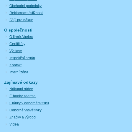
Obchodní podmínky
Reklamace / stížnosti
FAQ pro nákup
O společnosti
O firmě Abetec
Certifikáty
Výstavy
Inspekční orgán
Kontakt
Interní zóna
Zajímavé odkazy
Nákupní rádce
E-booky zdarma
Články v odborném tisku
Odborné vysvětlivky
Značky a výrobci
Videa