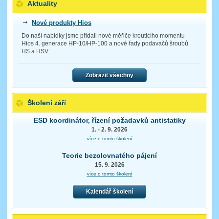
Aktuality
Nové produkty Hios
Do naší nabídky jsme přidali nové měřiče krouticího momentu
Hios 4. generace HP-10/HP-100 a nové řady podavačů šroubů
HS a HSV.
Zobrazit všechny
Školení září
ESD koordinátor, řízení požadavků antistatiky
1. - 2. 9. 2026
více o tomto školení
Teorie bezolovnatého pájení
15. 9. 2026
více o tomto školení
Kalendář školení