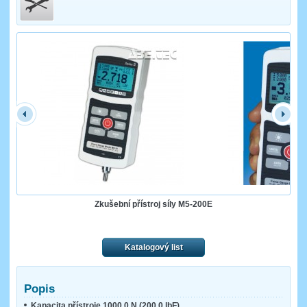
Zkušební přístroj síly M5-200E
Katalogový list
Popis
Kapacita přístroje 1000,0 N (200,0 lbF)
.