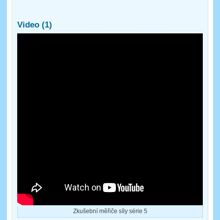
Video (1)
Zkušební měřiče síly série 5