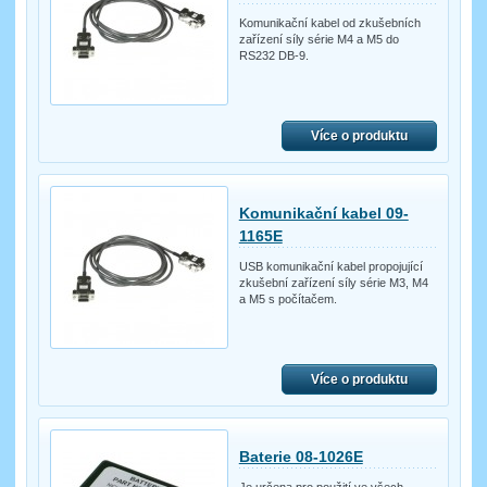
Komunikační kabel od zkušebních
zařízení síly série M4 a M5 do
RS232 DB-9.
Více o produktu
Komunikační kabel 09-
1165E
USB komunikační kabel propojující
zkušební zařízení síly série M3, M4
a M5 s počítačem.
Více o produktu
Baterie 08-1026E