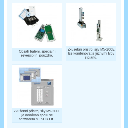
Zkušební přístroj síly M5-200E
Obsah balení, speciální
lze kombinovat s různými typy
reversibilní pouzdro.
stojanů.
Zkušební přístroj síly M5-200E
je dodáván spolu se
softwarem MESUR Lit...