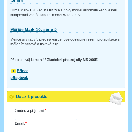
tahem
Firma Mark-10 uvádí na trh zcela nový model automatického testeru
krimpování vodiče tahem, model WT3-201M.
Měřiče Mark-10: série 5
Měřiče síly řady 5 představují cenově dostupné řešení pro aplikace s
měřením tahové a tlakové síly.
Přidejte svůj komentář
Zkušební přístroj síly M5-200E
Přidat
příspěvek
Dotaz k produktu
Jméno a příjmení:
*
Email:
*