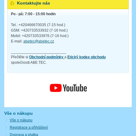
Kontaktujte nás
Po - pá: 7:00 - 15:00 hodin
Tel.: +420466670035 (7-15 hod.)
GSM: +420733533932 (7-16 hod.)
Mobil: +420733533976 (7-16 hod.)
E-mail:
abetec@abetec.cz
__________________________
Přečtěte si
Obchodní podmínky
a
Etický kodex obchodu
společnosti ABE.TEC.
Vše o nákupu
Vše o nákupu
Registrace a přihlášení
Doprava a platba