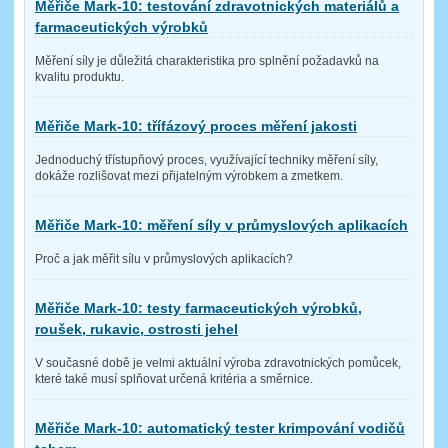
Měřiče Mark-10: testování zdravotnických materiálů a
farmaceutických výrobků
Měření síly je důležitá charakteristika pro splnění požadavků na
kvalitu produktu.
Měřiče Mark-10: třífázový proces měření jakosti
Jednoduchý třístupňový proces, využívající techniky měření síly,
dokáže rozlišovat mezi přijatelným výrobkem a zmetkem.
Měřiče Mark-10: měření síly v průmyslových aplikacích
Proč a jak měřit sílu v průmyslových aplikacích?
Měřiče Mark-10: testy farmaceutických výrobků,
roušek, rukavic, ostrosti jehel
V současné době je velmi aktuální výroba zdravotnických pomůcek,
které také musí splňovat určená kritéria a směrnice.
Měřiče Mark-10: automatický tester krimpování vodičů