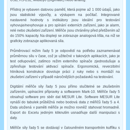
Přístroj je vybaven datovou pamětí, která pojme až 1 000 údajů, jako
jsou statistické výpočty, a výstupem na počítač. Integrované
nastavené hodnoty s indikátory jsou ideální pro testování
vyhovuje/nevyhovuje a pro spínání externích zařízení, jako je alarm,
relé nebo zkušební zařízení. Měřiče jsou chráněny před přetížením až
do 150% kapacity. Na displeji se zobrazuje analogová lišta, na níž se
graficky zobrazuje aplikovaná síla.
Průměrovací režim řady 5 je odpovědí na potřebu zaznamenávat
průměrnou sílu v čase, což je užitečné v takových aplikacích, jako je
test odlupování, zatímco režim externího spínače zjednodušuje a
zpřesňuje testování aktivací spínače. Ergonomická, reverzibilní
hliníková konstrukce dovoluje práci z ruky nebo s montáží na
zkušební zařízení v případě náročnějších požadavků na testování.
Digitální měřiče síly řady 5 jsou přímo slučitelné se zkušebním
zařízením, upínacími přípravky a softwarem Mark-10. Měřiče řady 5
obsahují software pro sběr dat MESUR Lite. Software MESUR Lite
vynáší do tabulek průběžná nebo bodová data z měřičů řady 5 a 4.
Data uložená v paměti měřiče je možno rovněž stahovat hromadně.
Export do Excelu jediným kliknutím usnadňuje další manipulaci s
daty.
Měřiče síly řady 5 se dodávají v čalouněném transportním kufříku s