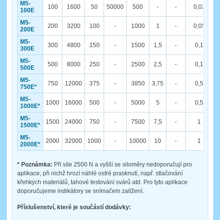
M5-
100
1600
50
50000
500
-
-
0,02
100E
M5-
200
3200
100
-
1000
1
-
0,05
200E
M5-
300
4800
150
-
1500
1,5
-
0,1
300E
M5-
500
8000
250
-
2500
2,5
-
0,1
500E
M5-
750
12000
375
-
3850
3,75
-
0,5
750E*
M5-
1000
16000
500
-
5000
5
-
0,5
1000E*
M5-
1500
24000
750
-
7500
7,5
-
1
1500E*
M5-
2000
32000
1000
-
10000
10
-
1
2000E*
* Poznámka:
Při síle 2500 N a vyšší se siloměry nedoporučují pro
aplikace, při nichž hrozí náhlé ostré prasknutí, např. stlačování
křehkých materiálů, tahové testování svárů atd. Pro tyto aplikace
doporučujeme indikátory se snímačem zatížení.
Příslušenství, které je součástí dodávky: