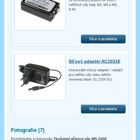
Je určena pro použití ve všech
měřičích síly řady M3, M4 a M5,
8.4V.
Více o produktu
Síťový adaptér AC1031E
Univerzální síťový adaptér / nabíječ
pro měřiče síly nebo měřiče
momentu Mark-10, 220V EU.
Více o produktu
Fotografie (7)
Prohlédněte si fotografie
Zkušební přístroj síly M5-200E