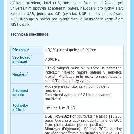
dlátkem, kuželem, drážkou V, háčkem, ploškou, prodlužovací tyčí,
univerzálním síťovým adaptérem, baterií, návodem pro rychlý start,
kabelem USB, jednotkou CD (ovladač USB, demoverze softwaru
MESURgauge a návod pro rychlý start) a kalibračním certifikátem
NIST s daty.
Technická specifikace:
Přesnost:
± 0,1% plné stupnice ± 1 číslice
Vzorkovací
7 000 Hz
kmitočet:
Síťový adaptér nebo akumulátor. Je zobrazen
indikátor nízkého napětí baterie v několika
Napájení:
krocích. V případě příliš nízkého napětí baterie
se měřič automaticky vypne.
Podsvícení zapnuto: až 7 hodin trvalého
Životnost
používání.
baterie:
Podsvícení vypnuto: až 24 hodin trvalého
používání.
Jednotky
lbF, ozF, kgF, N, kN
měření:
USB / RS-232:
Konfigurovatelné až do 115 200
baud. Obsahuje jazyk pro ovládání měřiče GCL
2 pro plné ovládání pomocí počítače.
Mitutoyo (Digimatic):
Sériový BCD, vhodný
pro všechny přístroje slučitelné s Mitutoyo SPC.