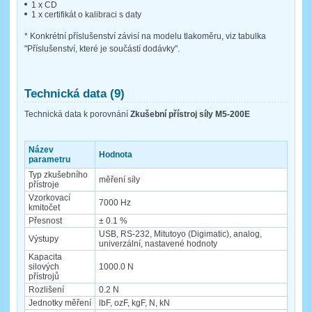
1 x CD
1 x certifikát o kalibraci s daty
* Konkrétní příslušenství závisí na modelu tlakoměru, viz tabulka
"Příslušenství, které je součástí dodávky".
Technická data (9)
Technická data k porovnání
Zkušební přístroj síly M5-200E
Název
Hodnota
parametru
Typ zkušebního
měření síly
přístroje
Vzorkovací
7000 Hz
kmitočet
Přesnost
± 0.1 %
USB, RS-232, Mitutoyo (Digimatic), analog,
Výstupy
univerzální, nastavené hodnoty
Kapacita
silových
1000.0 N
přístrojů
Rozlišení
0.2 N
Jednotky měření
lbF, ozF, kgF, N, kN