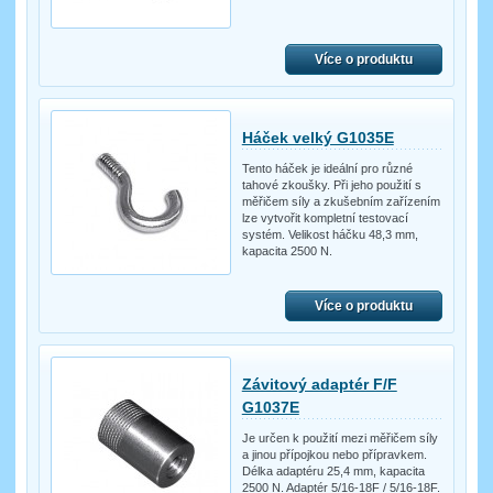
Více o produktu
Háček velký G1035E
Tento háček je ideální pro různé
tahové zkoušky. Při jeho použití s
měřičem síly a zkušebním zařízením
lze vytvořit kompletní testovací
systém. Velikost háčku 48,3 mm,
kapacita 2500 N.
Více o produktu
Závitový adaptér F/F
G1037E
Je určen k použití mezi měřičem síly
a jinou přípojkou nebo přípravkem.
Délka adaptéru 25,4 mm, kapacita
2500 N. Adaptér 5/16-18F / 5/16-18F.