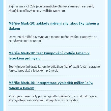
Zajímá vás víc? Zde jsou
tematické články z různých serverů
,
týkající se klíčových slov:
měřiče Mark-10
.
Měřiče Mark-10: základy měření síly, zkoušky tahem a
tlakem
Univerzální měřič síly vyhovuje mnoha požadavkům, kladeným na
zkoušky tlakem a tahem.
Měřiče Mark-10: test krimpování vodiče tahem v
leteckém průmyslu
Test krimpování drátu tahem je důležitou fází při zajišťování správné
funkce produktů v leteckém průmyslu.
Měřiče Mark-10: interpretace výsledků měření síly,
tahem a tlakem
Přístroje k měření síly pomáhají odborníkům v řízení jakosti zajistit,
aby výrobky pracovaly tak, jak jejich tvůrci zamýšleli.