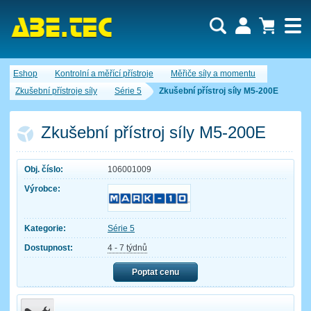
Uživatel:
Nákupní košík je momentálně prázdný.
Eshop
Kontrolní a měřící přístroje
Měřiče síly a momentu
Počet produktů:
0
Heslo:
Obsah košíku
Zkušební přístroje síly
Série 5
Zkušební přístroj síly M5-200E
Cena celkem:
0,00 CZK
Zapomenuté heslo
Nová registrace
Přihlásit
Zkušební přístroj síly M5-200E
Obj. číslo:
106001009
Výrobce:
Kategorie:
Série 5
Dostupnost:
4 - 7 týdnů
Poptat cenu