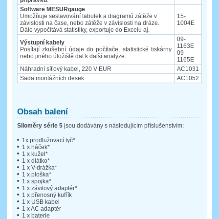
Software MESURgauge
Umožňuje sestavování tabulek a diagramů zátěže v
15-
závislosti na čase, nebo zátěže v závislosti na dráze.
1004E
Dále vypočítává statistiky, exportuje do Excelu aj.
09-
Výstupní kabely
1163E
Posílají zkušební údaje do počítače, statistické tiskárny
09-
nebo jiného úložiště dat k další analýze.
1165E
Náhradní síťový kabel, 220 V EUR
AC1031
Sada montážních desek
AC1052
Obsah balení
Siloměry série 5
jsou dodávány s následujícím příslušenstvím:
1x prodlužovací tyč*
1 x háček*
1 x kužel*
1 x dlátko*
1 x V-drážka*
1 x ploška*
1 x spojka*
1 x závitový adaptér*
1 x přenosný kufřík
1 x USB kabel
1 x AC adaptér
1 x baterie