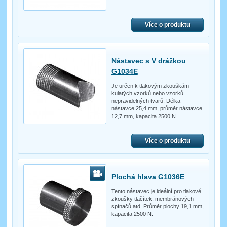
Více o produktu
Nástavec s V drážkou
G1034E
Je určen k tlakovým zkouškám
kulatých vzorků nebo vzorků
nepravidelných tvarů. Délka
nástavce 25,4 mm, průměr nástavce
12,7 mm, kapacita 2500 N.
Více o produktu
Plochá hlava G1036E
Tento nástavec je ideální pro tlakové
zkoušky tlačítek, membránových
spínačů atd. Průměr plochy 19,1 mm,
kapacita 2500 N.