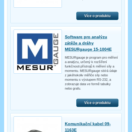
Více o produktu
Software pro analýzu
zátěže a dráhy
MESURgauge 15-1004E
MESURgauge je program pro měření
a analýzu, určený k rozšíření
funkčnosti přístrojů k měření síly a
momentu. MESURgauge sbírá údaje
z jakéhokoliv měřiče síly nebo
momentu s výstupem RS-232, a
zobrazuje data ve formě tabulky
nebo grafu.
Více o produktu
Komunikační kabel 09-
1163E