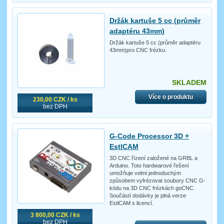
Držák kartuše 5 cc (průměr
adaptéru 43mm)
Držák kartuše 5 cc (průměr adaptéru
43mm)pro CNC frézku.
SKLADEM
Více o produktu
230,00 CZK / ks
bez DPH
G-Code Processor 3D +
EstlCAM
3D CNC řízení založené na GRBL a
Arduino. Toto hardwarové řešení
umožňuje velmi jednoduchým
způsobem vyfrézovat soubory CNC G-
kódu na 3D CNC frézkách goCNC.
Součástí dodávky je plná verze
EstlCAM s licencí.
3 800,00 CZK / ks
bez DPH