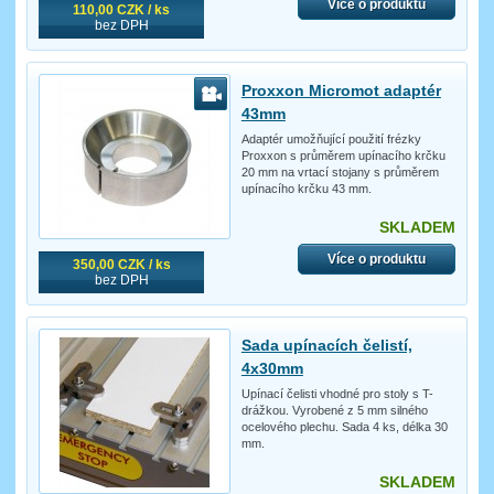
Více o produktu
110,00 CZK / ks
bez DPH
Proxxon Micromot adaptér
43mm
Adaptér umožňující použití frézky
Proxxon s průměrem upínacího krčku
20 mm na vrtací stojany s průměrem
upínacího krčku 43 mm.
SKLADEM
Více o produktu
350,00 CZK / ks
bez DPH
Sada upínacích čelistí,
4x30mm
Upínací čelisti vhodné pro stoly s T-
drážkou. Vyrobené z 5 mm silného
ocelového plechu. Sada 4 ks, délka 30
mm.
SKLADEM