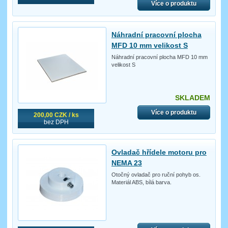
Více o produktu
Náhradní pracovní plocha
MFD 10 mm velikost S
Náhradní pracovní plocha MFD 10 mm
velikost S
SKLADEM
Více o produktu
200,00 CZK / ks
bez DPH
Ovladač hřídele motoru pro
NEMA 23
Otočný ovladač pro ruční pohyb os.
Materiál ABS, bílá barva.