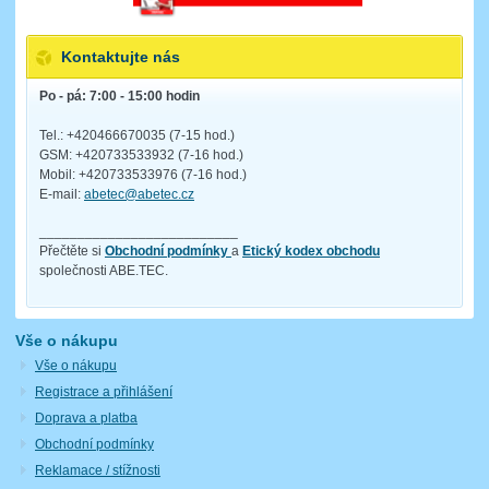
Kontaktujte nás
Po - pá: 7:00 - 15:00 hodin
Tel.: +420466670035 (7-15 hod.)
GSM: +420733533932 (7-16 hod.)
Mobil: +420733533976 (7-16 hod.)
E-mail:
abetec@abetec.cz
__________________________
Přečtěte si
Obchodní podmínky
a
Etický kodex obchodu
společnosti ABE.TEC.
Vše o nákupu
Vše o nákupu
Registrace a přihlášení
Doprava a platba
Obchodní podmínky
Reklamace / stížnosti