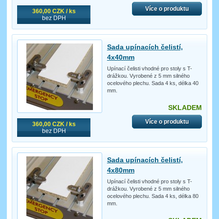
Více o produktu
360,00 CZK / ks
bez DPH
Sada upínacích čelistí,
4x40mm
Upínací čelisti vhodné pro stoly s T-
drážkou. Vyrobené z 5 mm silného
ocelového plechu. Sada 4 ks, délka 40
mm.
SKLADEM
Více o produktu
360,00 CZK / ks
bez DPH
Sada upínacích čelistí,
4x80mm
Upínací čelisti vhodné pro stoly s T-
drážkou. Vyrobené z 5 mm silného
ocelového plechu. Sada 4 ks, délka 80
mm.