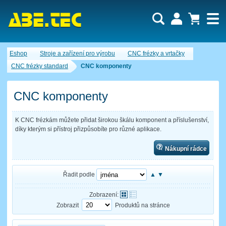
Uživatel:
Nákupní košík je momentálně prázdný.
Eshop
Stroje a zařízení pro výrobu
CNC frézky a vrtačky
Počet produktů:
0
Heslo:
Obsah košíku
CNC frézky standard
CNC komponenty
Cena celkem:
0,00 CZK
Zapomenuté heslo
Nová registrace
Přihlásit
CNC komponenty
K CNC frézkám můžete přidat širokou škálu komponent a příslušenství,
díky kterým si přístroj přizpůsobíte pro různé aplikace.
Nákupní rádce
Řadit podle
▲
▼
Zobrazení:
Zobrazit
Produktů na stránce