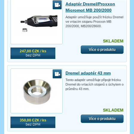
Adaptér Dremel/Proxxon
Micromot MB 200/2000
Adaptér umožňuje použít frézku Dremel
ve vrtacím stojanu Proxxon MB
200/2000, MB200/28600.
SKLADEM
Více o produktu
247,00 CZK / ks
bez DPH
Dremel adaptér 43 mm
Tento adaptér umožňuje připojit frézku
Dremel do vrtacích stojanů s úchytem o
průměru 43 mm.
SKLADEM
Více o produktu
350,00 CZK / ks
bez DPH