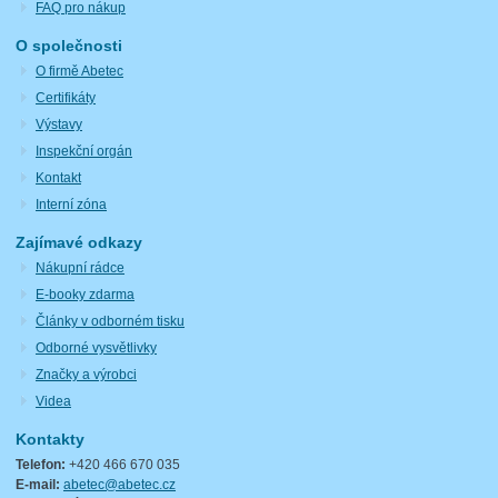
FAQ pro nákup
O společnosti
O firmě Abetec
Certifikáty
Výstavy
Inspekční orgán
Kontakt
Interní zóna
Zajímavé odkazy
Nákupní rádce
E-booky zdarma
Články v odborném tisku
Odborné vysvětlivky
Značky a výrobci
Videa
Kontakty
Telefon:
+420 466 670 035
E-mail:
abetec@abetec.cz