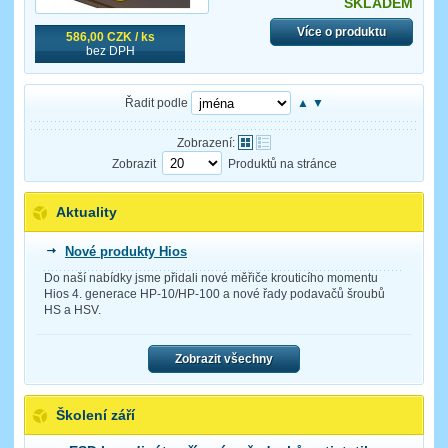
SKLADEM
Více o produktu
586,00 CZK / ks
bez DPH
Řadit podle
▲
▼
Zobrazení:
Zobrazit
Produktů na stránce
Aktuality
Nové produkty Hios
Do naší nabídky jsme přidali nové měřiče krouticího momentu
Hios 4. generace HP-10/HP-100 a nové řady podavačů šroubů
HS a HSV.
Zobrazit všechny
Školení září