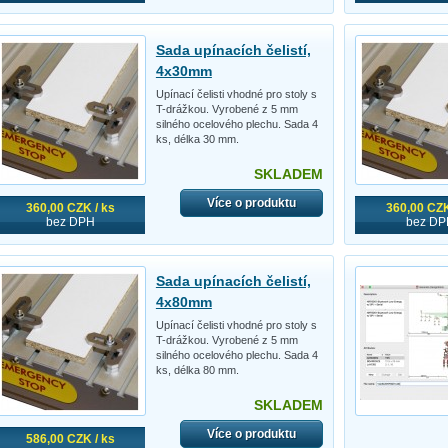
Sada upínacích čelistí,
4x30mm
Upínací čelisti vhodné pro stoly s
T-drážkou. Vyrobené z 5 mm
silného ocelového plechu. Sada 4
ks, délka 30 mm.
SKLADEM
Více o produktu
360,00 CZK / ks
360,00 CZK
bez DPH
bez DP
Sada upínacích čelistí,
4x80mm
Upínací čelisti vhodné pro stoly s
T-drážkou. Vyrobené z 5 mm
silného ocelového plechu. Sada 4
ks, délka 80 mm.
SKLADEM
Více o produktu
586,00 CZK / ks