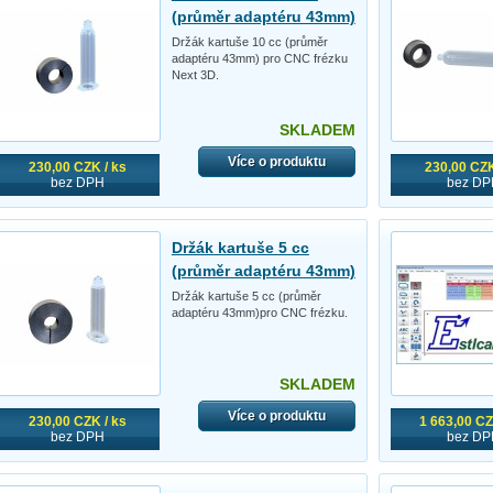
(průměr adaptéru 43mm)
Držák kartuše 10 cc (průměr
adaptéru 43mm) pro CNC frézku
Next 3D.
SKLADEM
Více o produktu
230,00 CZK / ks
230,00 CZK
bez DPH
bez DP
Držák kartuše 5 cc
(průměr adaptéru 43mm)
Držák kartuše 5 cc (průměr
adaptéru 43mm)pro CNC frézku.
SKLADEM
Více o produktu
230,00 CZK / ks
1 663,00 CZ
bez DPH
bez DP