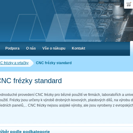
Uživ
Nák
Poč
Hes
Cen
Zap
Podpora
O nás
Vše o nákupu
Kontakt
 frézky a vrtačky
CNC frézky standard
NC frézky standard
ednoduché provedení CNC frézky pro bězné použití ve firmách, laboratořích a unive
oužití. Frézky jsou určeny k výrobě drobných kovových, plastových dílů, na výrobu d
ředních panelů,... CNC frézky nejsou asijské výroby, ale jsou vyrobeny z evropských
ýběr podle podkategorie