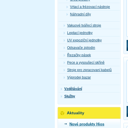
Vrtací a frézovací nástroje
Náhradní díly
Vakuové tvářecí stroje
Leptací jednotky
UV expoziční jednotky
Odsavače zplodin
Řezačky pásek
Pece a vysoušecí skříně
Stroje pro zpracovaní kabelů
Výprodej bazar
Vzdělávání
Služby
Aktuality
Nové produkty Hios