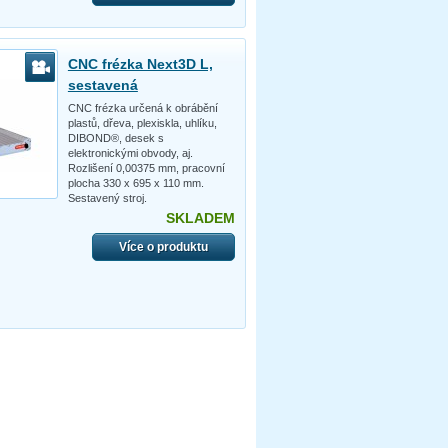
CNC frézka Next3D L,
sestavená
CNC frézka určená k obrábění
plastů, dřeva, plexiskla, uhlíku,
DIBOND®, desek s
elektronickými obvody, aj.
Rozlišení 0,00375 mm, pracovní
plocha 330 x 695 x 110 mm.
Sestavený stroj.
SKLADEM
Více o produktu