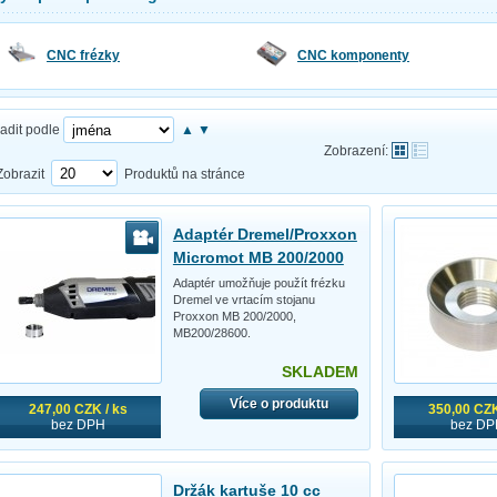
CNC frézky
CNC komponenty
adit podle
▲
▼
Zobrazení:
Zobrazit
Produktů na stránce
Adaptér Dremel/Proxxon
Micromot MB 200/2000
Adaptér umožňuje použít frézku
Dremel ve vrtacím stojanu
Proxxon MB 200/2000,
MB200/28600.
SKLADEM
Více o produktu
247,00 CZK / ks
350,00 CZK
bez DPH
bez DP
Držák kartuše 10 cc