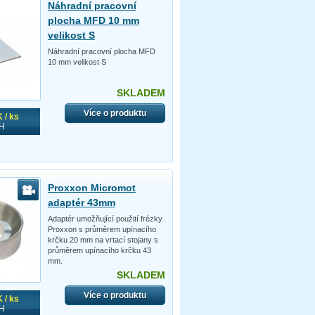
Náhradní pracovní
plocha MFD 10 mm
velikost S
Náhradní pracovní plocha MFD
10 mm velikost S
SKLADEM
Více o produktu
 / ks
H
Proxxon Micromot
adaptér 43mm
Adaptér umožňující použití frézky
Proxxon s průměrem upínacího
krčku 20 mm na vrtací stojany s
průměrem upínacího krčku 43
mm.
SKLADEM
Více o produktu
 / ks
H