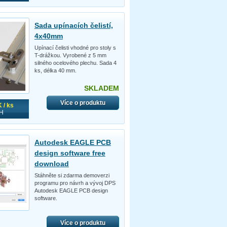
Sada upínacích čelistí,
4x40mm
Upínací čelisti vhodné pro stoly s
T-drážkou. Vyrobené z 5 mm
silného ocelového plechu. Sada 4
ks, délka 40 mm.
SKLADEM
Více o produktu
 / ks
H
Autodesk EAGLE PCB
design software free
download
Stáhněte si zdarma demoverzi
programu pro návrh a vývoj DPS
Autodesk EAGLE PCB design
software.
Více o produktu