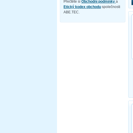
Přečtěte si
Obchodní podmínky
a
Etický kodex obchodu
společnosti
ABE.TEC.