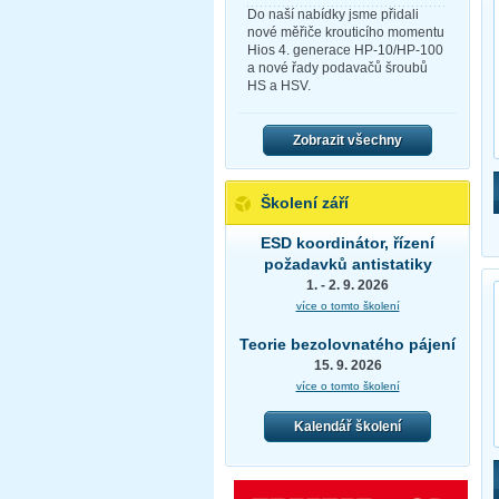
Do naší nabídky jsme přidali
nové měřiče krouticího momentu
Hios 4. generace HP-10/HP-100
a nové řady podavačů šroubů
HS a HSV.
Zobrazit všechny
Školení září
ESD koordinátor, řízení
požadavků antistatiky
1. - 2. 9. 2026
více o tomto školení
Teorie bezolovnatého pájení
15. 9. 2026
více o tomto školení
Kalendář školení