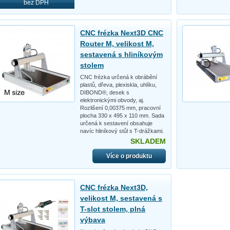
bez DPH
CNC frézka Next3D CNC
Router M, velikost M,
sestavená s hliníkovým
stolem
CNC frézka určená k obrábění
plastů, dřeva, plexiskla, uhlíku,
DIBOND®, desek s
elektronickými obvody, aj.
Rozlišení 0,00375 mm, pracovní
plocha 330 x 495 x 110 mm. Sada
určená k sestavení obsahuje
navíc hliníkový stůl s T-drážkami.
SKLADEM
Více o produktu
CNC frézka Next3D,
velikost M, sestavená s
T-slot stolem, plná
výbava