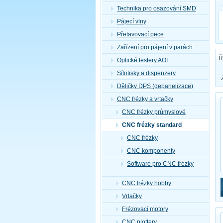
Technika pro osazování SMD
Pájecí vlny
Přetavovací pece
Zařízení pro pájení v parách
Ř
Optické testery AOI
Sítotisky a dispenzery
Děličky DPS (depanelizace)
CNC frézky a vrtačky
CNC frézky průmyslové
CNC frézky standard
CNC frézky
CNC komponenty
Software pro CNC frézky
CNC frézky hobby
Vrtačky
Frézovací motory
CNC plottery