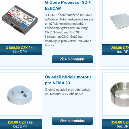
G-Code Processor 3D +
EstlCAM
3D CNC řízení založené na GRBL
a Arduino. Toto hardwarové řešení
umožňuje velmi jednoduchým
způsobem vyfrézovat soubory
CNC G-kódu na 3D CNC
frézkách goCNC. Součástí
dodávky je plná verze EstlCAM s
licencí.
3 800,00 CZK / ks
200,00 CZK
bez DPH
bez DP
Více o produktu
Ovladač hřídele motoru
pro NEMA 23
Otočný ovladač pro ruční pohyb
os. Materiál ABS, bílá barva.
Více o produktu
110,00 CZK / ks
350,00 CZK
bez DPH
bez DP