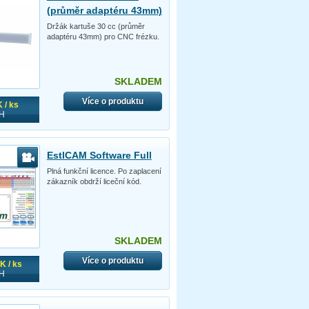
(průměr adaptéru 43mm)
Držák kartuše 30 cc (průměr
adaptéru 43mm) pro CNC frézku.
SKLADEM
Více o produktu
 / ks
H
EstlCAM Software Full
Plná funkční licence. Po zaplacení
zákazník obdrží liceční kód.
SKLADEM
Více o produktu
K / ks
H