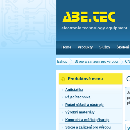
electronic technology equipment
Home
Produkty
Služby
Školení
Eshop
Stroje a zařízení pro výrobu
CNC
C
Produktové menu
Antistatika
J
Pájecí technika
p
p
Ruční nářadí a nástroje
Výrobní materiály
Kontrolní a měřící přístroje
Stroje a zařízení pro výrobu
V