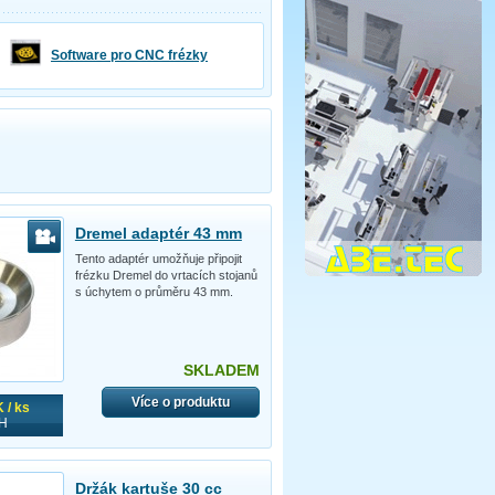
Software pro CNC frézky
Dremel adaptér 43 mm
Tento adaptér umožňuje připojit
frézku Dremel do vrtacích stojanů
s úchytem o průměru 43 mm.
SKLADEM
Více o produktu
 / ks
H
Držák kartuše 30 cc