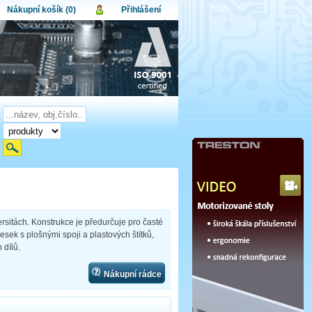
Nákupní košík (0)
Přihlášení
atel:
upní košík je momentálně prázdný.
et produktů:
0
lo:
Obsah košíku
a celkem:
0,00 CZK
omenuté heslo
Nová registrace
Přihlásit
rsitách. Konstrukce je předurčuje pro časté
esek s plošnými spoji a plastových štítků,
 dílů.
Nákupní rádce