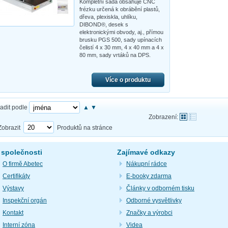
Kompletní sada obsahuje CNC
frézku určená k obrábění plastů,
dřeva, plexiskla, uhlíku,
DIBOND®, desek s
elektronickými obvody, aj., přímou
brusku PGS 500, sady upínacích
čelistí 4 x 30 mm, 4 x 40 mm a 4 x
80 mm, sady vrtáků na DPS.
Více o produktu
adit podle
▲
▼
Zobrazení:
Zobrazit
Produktů na stránce
 společnosti
Zajímavé odkazy
O firmě Abetec
Nákupní rádce
Certifikáty
E-booky zdarma
Výstavy
Články v odborném tisku
Inspekční orgán
Odborné vysvětlivky
Kontakt
Značky a výrobci
Interní zóna
Videa