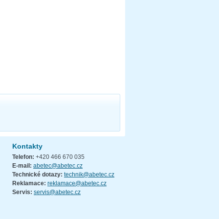
Kontakty
Telefon:
+420 466 670 035
E-mail:
abetec@abetec.cz
Technické dotazy:
technik@abetec.cz
Reklamace:
reklamace@abetec.cz
Servis:
servis@abetec.cz