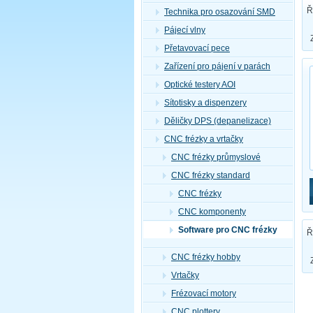
Ř
Technika pro osazování SMD
Pájecí vlny
Přetavovací pece
Zařízení pro pájení v parách
Optické testery AOI
Sítotisky a dispenzery
Děličky DPS (depanelizace)
CNC frézky a vrtačky
CNC frézky průmyslové
CNC frézky standard
CNC frézky
CNC komponenty
Software pro CNC frézky
Ř
CNC frézky hobby
Vrtačky
Frézovací motory
CNC plottery