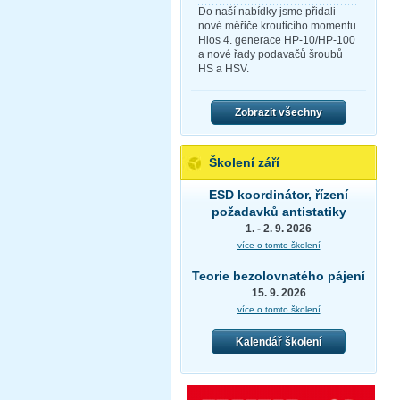
Do naší nabídky jsme přidali
nové měřiče krouticího momentu
Hios 4. generace HP-10/HP-100
a nové řady podavačů šroubů
HS a HSV.
Zobrazit všechny
Školení září
ESD koordinátor, řízení
požadavků antistatiky
1. - 2. 9. 2026
více o tomto školení
Teorie bezolovnatého pájení
15. 9. 2026
více o tomto školení
Kalendář školení