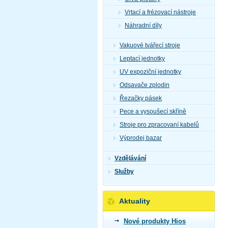
Vrtací a frézovací nástroje
Náhradní díly
Vakuové tvářecí stroje
Leptací jednotky
UV expoziční jednotky
Odsavače zplodin
Řezačky pásek
Pece a vysoušecí skříně
Stroje pro zpracovaní kabelů
Výprodej bazar
Vzdělávání
Služby
Aktuality
Nové produkty Hios