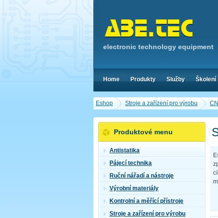
electronic technology equipment
Home
Produkty
Služby
Školení
Eshop
Stroje a zařízení pro výrobu
CNC
S
Produktové menu
Antistatika
E
Pájecí technika
z
c
Ruční nářadí a nástroje
m
Výrobní materiály
Kontrolní a měřící přístroje
Stroje a zařízení pro výrobu