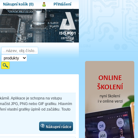
Nákupní košík (0)
Přihlášení
atel:
upní košík je momentálně prázdný.
et produktů:
0
lo:
Obsah košíku
a celkem:
0,00 CZK
omenuté heslo
Nová registrace
Přihlásit
iskárně. Aplikace je schopna na vstupu
 načíst JPG, PNG nebo GIF grafiku. Hlavním
ení vlastní grafiky úplně od začátku. Touto
Nákupní rádce