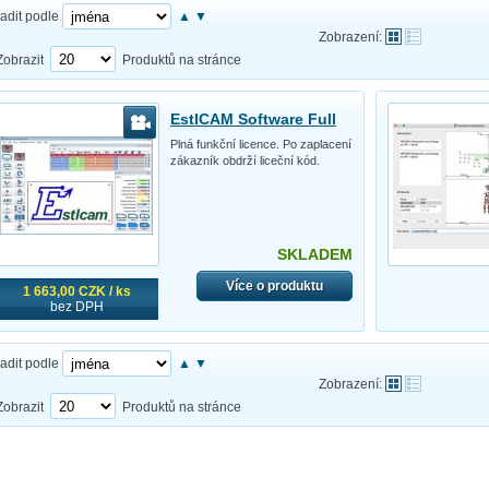
adit podle
▲
▼
Zobrazení:
Zobrazit
Produktů na stránce
EstlCAM Software Full
Plná funkční licence. Po zaplacení
zákazník obdrží liceční kód.
SKLADEM
Více o produktu
1 663,00 CZK / ks
bez DPH
adit podle
▲
▼
Zobrazení:
Zobrazit
Produktů na stránce