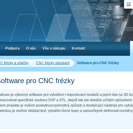
Uživ
Nák
Poč
Hes
Cen
Zap
Podpora
O nás
Vše o nákupu
Kontakt
 frézky a vrtačky
CNC frézky standard
Software pro CNC frézky
oftware pro CNC frézky
stlcam je výkonný software pro vytváření / importování modelů a jejich tisk na 3D t
pracovávat specifické soubory DXF a STL, stejně tak ale dokáže určitým způsobem
ílem projektu je ovšem poskytnout pohodlný způsob a dostačující nástroje pro vytvář
etodou je možné vkládat text, vytvářet různé tvary a samozřejmě definovat rozměry.