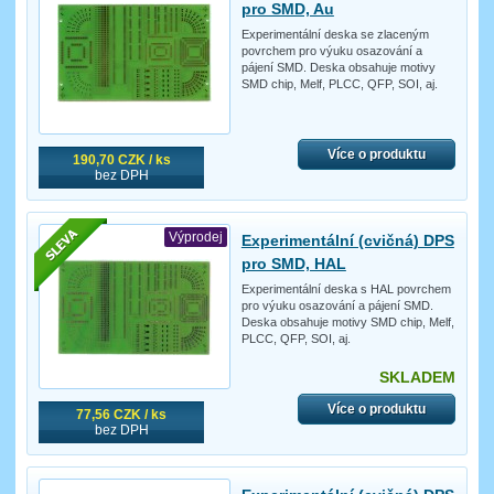
pro SMD, Au
Experimentální deska se zlaceným
povrchem pro výuku osazování a
pájení SMD. Deska obsahuje motivy
SMD chip, Melf, PLCC, QFP, SOI, aj.
Více o produktu
190,70 CZK / ks
bez DPH
Výprodej
Experimentální (cvičná) DPS
pro SMD, HAL
Experimentální deska s HAL povrchem
pro výuku osazování a pájení SMD.
Deska obsahuje motivy SMD chip, Melf,
PLCC, QFP, SOI, aj.
SKLADEM
Více o produktu
77,56 CZK / ks
bez DPH