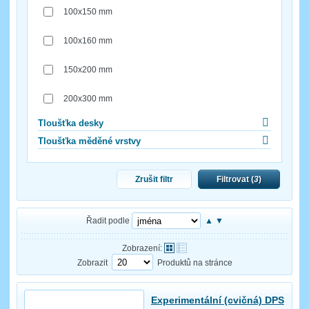
100x150 mm
100x160 mm
150x200 mm
200x300 mm
Tloušťka desky
Tloušťka měděné vrstvy
Zrušit filtr
Filtrovat (
3
)
Řadit podle
▲
▼
Zobrazení:
Zobrazit
Produktů na stránce
Experimentální (cvičná) DPS