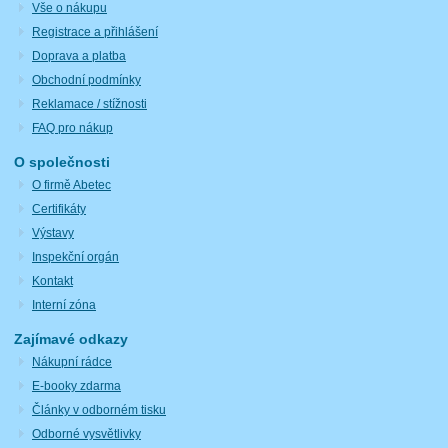
Vše o nákupu
Registrace a přihlášení
Doprava a platba
Obchodní podmínky
Reklamace / stížnosti
FAQ pro nákup
O společnosti
O firmě Abetec
Certifikáty
Výstavy
Inspekční orgán
Kontakt
Interní zóna
Zajímavé odkazy
Nákupní rádce
E-booky zdarma
Články v odborném tisku
Odborné vysvětlivky