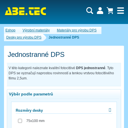
Uživatel:
Nákupní košík je momentálně prázdný.
Eshop
Výrobní materiály
Materiály pro výrobu DPS
Počet produktů:
0
Heslo:
Obsah košíku
Desky pro výrobu DPS
Jednostranné DPS
Cena celkem:
0,00 CZK
Zapomenuté heslo
Nová registrace
Přihlásit
Jednostranné DPS
V této kategorii naleznate kvalitní fotocitlivé
DPS jednostranné
. Tyto
DPS se vyznačují naprostou rovinností a tenkou vrstvou fotocitlivého
filmu 2,5um.
Výběr podle parametrů
Rozměry desky
75x100 mm