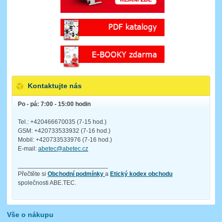
Kontaktujte nás
Po - pá: 7:00 - 15:00 hodin
Tel.: +420466670035 (7-15 hod.)
GSM: +420733533932 (7-16 hod.)
Mobil: +420733533976 (7-16 hod.)
E-mail:
abetec@abetec.cz
__________________________
Přečtěte si
Obchodní podmínky
a
Etický kodex obchodu
společnosti ABE.TEC.
Vše o nákupu