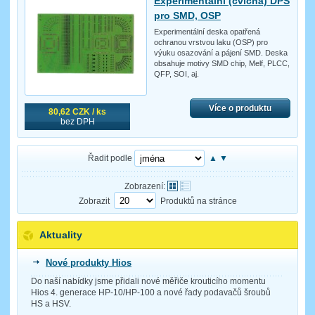
Experimentální (cvičná) DPS
pro SMD, OSP
Experimentální deska opatřená
ochranou vrstvou laku (OSP) pro
výuku osazování a pájení SMD. Deska
obsahuje motivy SMD chip, Melf, PLCC,
QFP, SOI, aj.
Více o produktu
80,62 CZK / ks
bez DPH
Řadit podle
▲
▼
Zobrazení:
Zobrazit
Produktů na stránce
Aktuality
Nové produkty Hios
Do naší nabídky jsme přidali nové měřiče krouticího momentu
Hios 4. generace HP-10/HP-100 a nové řady podavačů šroubů
HS a HSV.