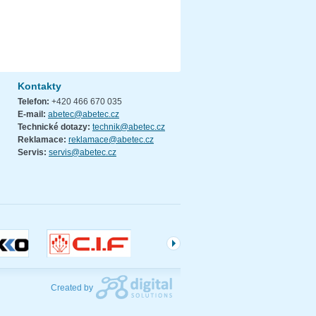
Kontakty
Telefon:
+420 466 670 035
E-mail:
abetec@abetec.cz
Technické dotazy:
technik@abetec.cz
Reklamace:
reklamace@abetec.cz
Servis:
servis@abetec.cz
Created by