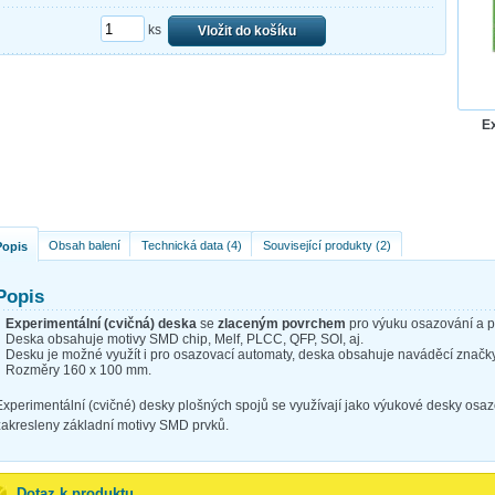
ks
Vložit do košíku
Ex
Obsah balení
Technická data (4)
Související produkty (2)
Popis
Popis
Experimentální (cvičná) deska
se
zlaceným povrchem
pro výuku osazování a 
Deska obsahuje motivy SMD chip, Melf, PLCC, QFP, SOI, aj.
Desku je možné využít i pro osazovací automaty, deska obsahuje naváděcí značky
Rozměry 160 x 100 mm.
Experimentální (cvičné) desky plošných spojů se využívají jako výukové desky osa
zakresleny základní motivy SMD prvků.
Dotaz k produktu