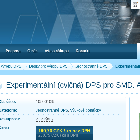
Uživ
Nák
Poč
Hes
Cen
Zap
Podpora
O nás
Vše o nákupu
Kontakt
o výrobu DPS
Desky pro výrobu DPS
Jednostranné DPS
Experimentáln
Experimentální (cvičná) DPS pro SMD, 
Obj. číslo:
105001095
Kategorie:
Jednostranné DPS
,
Výukové pomůcky
Dostupnost:
2 - 3 týdny
Cena:
190,70
CZK / ks bez DPH
230,75
CZK / ks s DPH