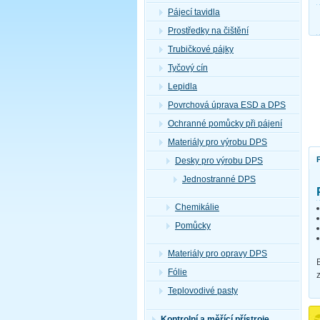
Pájecí tavidla
Prostředky na čištění
Trubičkové pájky
Tyčový cín
Lepidla
Povrchová úprava ESD a DPS
Ochranné pomůcky při pájení
Materiály pro výrobu DPS
Desky pro výrobu DPS
Jednostranné DPS
Chemikálie
Pomůcky
Materiály pro opravy DPS
Fólie
Teplovodivé pasty
Kontrolní a měřící přístroje