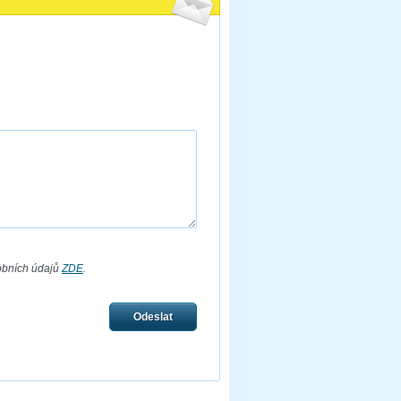
obních údajů
ZDE
.
Odeslat