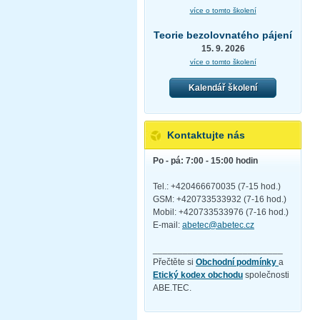
více o tomto školení
Teorie bezolovnatého pájení
15. 9. 2026
více o tomto školení
Kalendář školení
Kontaktujte nás
Po - pá: 7:00 - 15:00 hodin
Tel.: +420466670035 (7-15 hod.)
GSM: +420733533932 (7-16 hod.)
Mobil: +420733533976 (7-16 hod.)
E-mail:
abetec@abetec.cz
__________________________
Přečtěte si
Obchodní podmínky
a
Etický kodex obchodu
společnosti
ABE.TEC.