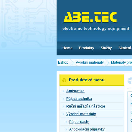
electronic technology equipment
Home
Produkty
Služby
Školení
Eshop
Výrobní materiály
Materiály pr
Produktové menu
Antistatika
Pájecí technika
Ruční nářadí a nástroje
Výrobní materiály
Pájecí pasty
Antioxidační přípravky