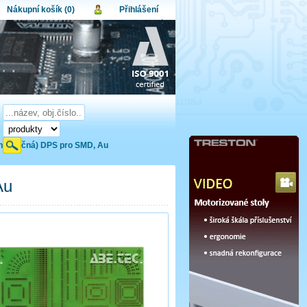
Nákupní košík (0)
Přihlášení
atel:
upní košík je momentálně prázdný.
et produktů:
0
lo:
Obsah košíku
a celkem:
0,00 CZK
omenuté heslo
Nová registrace
Přihlásit
í (cvičná) DPS pro SMD, Au
Au