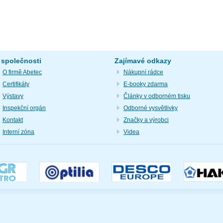
 společnosti
Zajímavé odkazy
O firmě Abetec
Nákupní rádce
Certifikáty
E-booky zdarma
Výstavy
Články v odborném tisku
Inspekční orgán
Odborné vysvětlivky
Kontakt
Značky a výrobci
Interní zóna
Videa