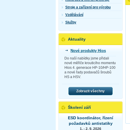
Stroje a zařízení pro výrobu
Vzdělávání
Služby
Aktuality
Nové produkty Hios
Do naší nabídky jsme přidali
nové měřiče krouticího momentu
Hios 4. generace HP-10/HP-100
a nové řady podavačů šroubů
HS a HSV.
Zobrazit všechny
Školení září
ESD koordinátor, řízení
požadavků antistatiky
1. - 2. 9. 2026