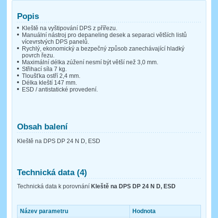
Popis
Kleště na vyštipování DPS z přířezu.
Manuální nástroj pro depaneling desek a separaci větších listů
vícevrstvých DPS panelů.
Rychlý, ekonomický a bezpečný způsob zanechávající hladký
povrch řezu.
Maximální délka zúžení nesmí být větší než 3,0 mm.
Střihací síla 7 kg.
Tloušťka ostří 2,4 mm.
Délka kleští 147 mm.
ESD / antistatické provedení.
Obsah balení
Kleště na DPS DP 24 N D, ESD
Technická data (4)
Technická data k porovnání
Kleště na DPS DP 24 N D, ESD
Název parametru
Hodnota