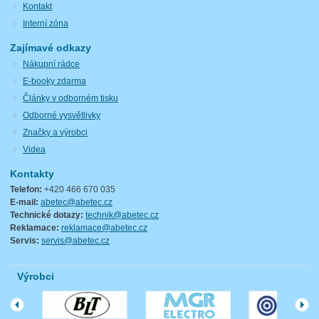
Kontakt
Interní zóna
Zajímavé odkazy
Nákupní rádce
E-booky zdarma
Články v odborném tisku
Odborné vysvětlivky
Značky a výrobci
Videa
Kontakty
Telefon:
+420 466 670 035
E-mail:
abetec@abetec.cz
Technické dotazy:
technik@abetec.cz
Reklamace:
reklamace@abetec.cz
Servis:
servis@abetec.cz
Výrobci