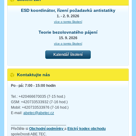
ESD koordinátor, řízení požadavků antistatiky
1. - 2. 9. 2026
více o tomto školení
Teorie bezolovnatého pájení
15. 9. 2026
více o tomto školení
Kalendář školení
Kontaktujte nás
Po - pá: 7:00 - 15:00 hodin
Tel.: +420466670035 (7-15 hod.)
GSM: +420733533932 (7-16 hod.)
Mobil: +420733533976 (7-16 hod.)
E-mail:
abetec@abetec.cz
__________________________
Přečtěte si
Obchodní podmínky
a
Etický kodex obchodu
společnosti ABE.TEC.