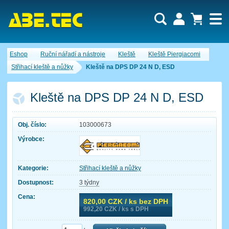
Uživatel:
Nákupní košík je momentálně prázdný.
Eshop
Ruční nářadí a nástroje
Kleště
Kleště Piergiacomi
Počet produktů:
0
Heslo:
Obsah košíku
Střihací kleště a nůžky
Kleště na DPS DP 24 N D, ESD
Cena celkem:
0,00 CZK
Zapomenuté heslo
Nová registrace
Přihlásit
Kleště na DPS DP 24 N D, ESD
Obj. číslo:
103000673
Výrobce:
Kategorie:
Střihací kleště a nůžky
Dostupnost:
3 týdny
Cena:
820,00
CZK / ks bez DPH
992,20
CZK / ks s DPH