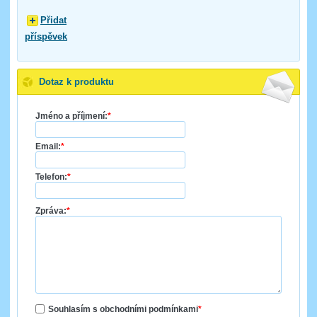
Přidat
příspěvek
Dotaz k produktu
Jméno a příjmení:
*
Email:
*
Telefon:
*
Zpráva:
*
Souhlasím s obchodními podmínkami
*