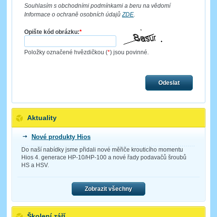
Souhlasím s obchodními podmínkami a beru na vědomí
Informace o ochraně osobních údajů
ZDE
.
Opište kód obrázku:
*
Položky označené hvězdičkou (
*
) jsou povinné.
Odeslat
Aktuality
Nové produkty Hios
Do naší nabídky jsme přidali nové měřiče krouticího momentu
Hios 4. generace HP-10/HP-100 a nové řady podavačů šroubů
HS a HSV.
Zobrazit všechny
Školení září