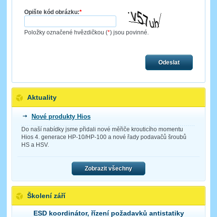
Opište kód obrázku:
*
Položky označené hvězdičkou (
*
) jsou povinné.
Odeslat
Aktuality
Nové produkty Hios
Do naší nabídky jsme přidali nové měřiče krouticího momentu
Hios 4. generace HP-10/HP-100 a nové řady podavačů šroubů
HS a HSV.
Zobrazit všechny
Školení září
ESD koordinátor, řízení požadavků antistatiky