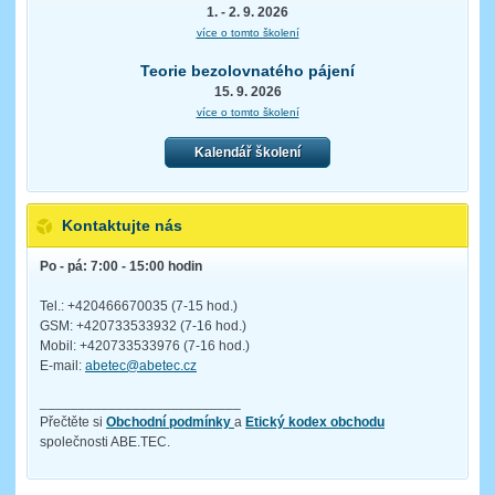
1. - 2. 9. 2026
více o tomto školení
Teorie bezolovnatého pájení
15. 9. 2026
více o tomto školení
Kalendář školení
Kontaktujte nás
Po - pá: 7:00 - 15:00 hodin
Tel.: +420466670035 (7-15 hod.)
GSM: +420733533932 (7-16 hod.)
Mobil: +420733533976 (7-16 hod.)
E-mail:
abetec@abetec.cz
__________________________
Přečtěte si
Obchodní podmínky
a
Etický kodex obchodu
společnosti ABE.TEC.