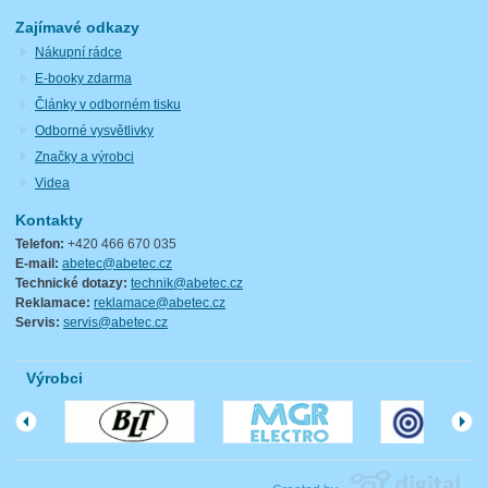
Zajímavé odkazy
Nákupní rádce
E-booky zdarma
Články v odborném tisku
Odborné vysvětlivky
Značky a výrobci
Videa
Kontakty
Telefon:
+420 466 670 035
E-mail:
abetec@abetec.cz
Technické dotazy:
technik@abetec.cz
Reklamace:
reklamace@abetec.cz
Servis:
servis@abetec.cz
Výrobci