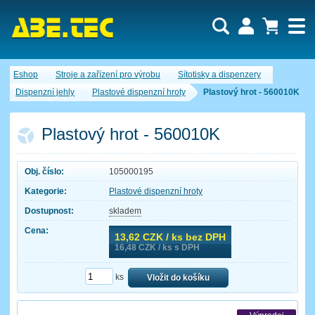
Uživatel:
Nákupní košík je momentálně prázdný.
Eshop
Stroje a zařízení pro výrobu
Sítotisky a dispenzery
Počet produktů:
0
Heslo:
Obsah košíku
Dispenzní jehly
Plastové dispenzní hroty
Plastový hrot - 560010K
Cena celkem:
0,00 CZK
Zapomenuté heslo
Nová registrace
Přihlásit
Plastový hrot - 560010K
Obj. číslo:
105000195
Kategorie:
Plastové dispenzní hroty
Dostupnost:
skladem
Cena:
13,62
CZK / ks bez DPH
16,48
CZK / ks s DPH
ks
Vložit do košíku