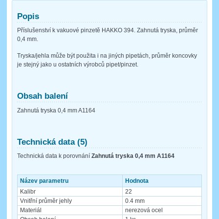
Popis
Příslušenství k vakuové pinzetě HAKKO 394. Zahnutá tryska, průměr
0,4 mm.
Tryska/jehla může být použita i na jiných pipetách, průměr koncovky
je stejný jako u ostatních výrobců pipet/pinzet.
Obsah balení
Zahnutá tryska 0,4 mm A1164
Technická data (5)
Technická data k porovnání
Zahnutá tryska 0,4 mm A1164
Název parametru
Hodnota
Kalibr
22
Vnitřní průměr jehly
0.4 mm
Materiál
nerezová ocel