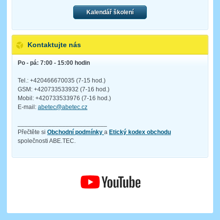
Kalendář školení
Kontaktujte nás
Po - pá: 7:00 - 15:00 hodin
Tel.: +420466670035 (7-15 hod.)
GSM: +420733533932 (7-16 hod.)
Mobil: +420733533976 (7-16 hod.)
E-mail:
abetec@abetec.cz
__________________________
Přečtěte si
Obchodní podmínky
a
Etický kodex obchodu
společnosti ABE.TEC.