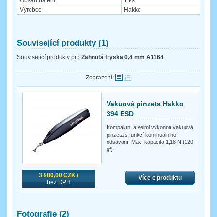
Obsah balení
1 ks
Výrobce
Hakko
Související produkty (1)
Související produkty pro
Zahnutá tryska 0,4 mm A1164
Zobrazení:
Vakuová pinzeta Hakko
394 ESD
Kompaktní a velmi výkonná vakuová
pinzeta s funkcí kontinuálního
odsávání. Max. kapacita 1,18 N (120
gf).
3 980,00 CZK /
Více o produktu
bez DPH
Fotografie (2)