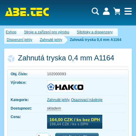
Uživatel:
Nákupní košík je momentálně prázdný.
Eshop
Stroje a zařízení pro výrobu
Sítotisky a dispenzery
Počet produktů:
0
Heslo:
Obsah košíku
Dispenzní jehly
Zahnuté jehly
Zahnutá tryska 0,4 mm A1164
Cena celkem:
0,00 CZK
Zapomenuté heslo
Nová registrace
Přihlásit
Zahnutá tryska 0,4 mm A1164
Obj. číslo:
102000093
Výrobce:
Kategorie:
Zahnuté jehly
,
Osazovací nástroje
Dostupnost:
skladem
Cena:
164,00
CZK / ks bez DPH
198,44
CZK / ks s DPH