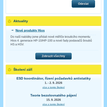
Odeslat
Aktuality
Nové produkty Hios
Do naší nabídky jsme přidali nové měřiče krouticího momentu
Hios 4. generace HP-10/HP-100 a nové řady podavačů šroubů
HS a HSV.
Zobrazit všechny
Školení září
ESD koordinátor, řízení požadavků antistatiky
1. - 2. 9. 2026
více o tomto školení
Teorie bezolovnatého pájení
15. 9. 2026
více o tomto školení